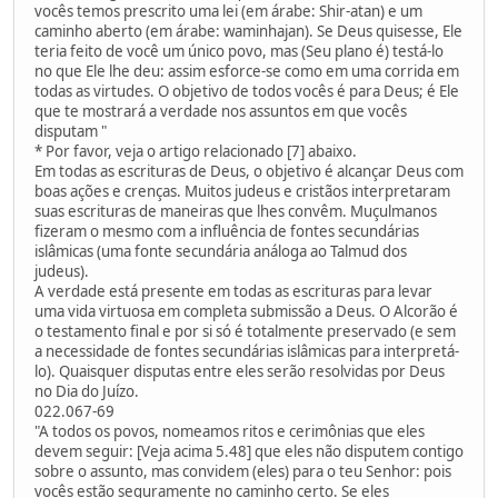
vocês temos prescrito uma lei (em árabe: Shir-atan) e um
caminho aberto (em árabe: waminhajan). Se Deus quisesse, Ele
teria feito de você um único povo, mas (Seu plano é) testá-lo
no que Ele lhe deu: assim esforce-se como em uma corrida em
todas as virtudes. O objetivo de todos vocês é para Deus; é Ele
que te mostrará a verdade nos assuntos em que vocês
disputam "
* Por favor, veja o artigo relacionado [7] abaixo.
Em todas as escrituras de Deus, o objetivo é alcançar Deus com
boas ações e crenças. Muitos judeus e cristãos interpretaram
suas escrituras de maneiras que lhes convêm. Muçulmanos
fizeram o mesmo com a influência de fontes secundárias
islâmicas (uma fonte secundária análoga ao Talmud dos
judeus).
A verdade está presente em todas as escrituras para levar
uma vida virtuosa em completa submissão a Deus. O Alcorão é
o testamento final e por si só é totalmente preservado (e sem
a necessidade de fontes secundárias islâmicas para interpretá-
lo). Quaisquer disputas entre eles serão resolvidas por Deus
no Dia do Juízo.
022.067-69
"A todos os povos, nomeamos ritos e cerimônias que eles
devem seguir: [Veja acima 5.48] que eles não disputem contigo
sobre o assunto, mas convidem (eles) para o teu Senhor: pois
vocês estão seguramente no caminho certo. Se eles