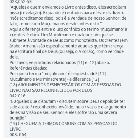
028,052-53
"Aqueles a quem enviamos o Livro antes disso, eles acreditam
nisso (revelação). E quando é recitados para eles, eles dizem:
"Nós acreditamos nisso, pois é a Verdade de nosso Senhor: de
fato, temos sido Muçulmanos desde antes disto ""
Aqui a diferença entre o uso corânico do termo 'muçulmano' e
'crentes' é clara. Um Muçulmano é qualquer um que se
submete à vontade de Deus como monoteísta. Os crentes (em
árabe: Amanu) são especificamente aqueles que têm crença
na escritura final de Deus (ou seja, o Alcorão), como verdade
dele.
Por favor, veja artigos relacionados [11] e [12] abaixo.
Referências citadas:
Por que o termo "muçulmano" é sequestrado? [11]
Muçulmano e Mu'min (crente) - a diferença [12]
(18) ARGUMENTOS DESNECESSÁRIOS COM AS PESSOAS DO
LIVRO NÃO SÃO RECONHECIDOS POR DEUS
042.016
"E aqueles que disputam / discutem sobre Deus depois de ter
sido aceito / reconhecido, inválido, nulo / vazio é o argumento
deles na Visão de seu Senhor e eles sofrerão uma severa
punição"
(19) CHEGUEM A TERMOS COMUNS COM AS PESSOAS DO
LIVRO
003: 064