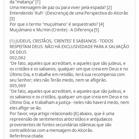
da "matança" [1]
Uma mensagem de paz ou para viver pela espada? [2]
Entendendo 'Kufr' (Descrença) de uma Perspectiva do Alcorão
[3]
Por que o termo "muçulmano" é sequestrado? [4]
Muçulmano e Mu'min (Crente) - A Diferença [5]
(1) JUDEUS, CRISTÃOS, 'CRENTES' E SABIANOS - TODOS
RESPEITAM DEUS. NÃO HÁ EXCLUSIVIDADE PARA A SALVAÇÃO
DE DEUS
002,062
"De fato, aqueles que acreditam, e aqueles que são judeus, e
os cristãos e os sabianos, qualquer um que creia em Deus e no
Último Dia, e trabalhe em retidão, terá sua recompensa com
seu Senhor; eles não Terão medo, nem se afligirão.
005,069
"De fato, aqueles que acreditam, e aqueles que são judeus, e
os sabianos e os cristãos, qualquer um que creia em Deus e no
Último Dia, e trabalham a justiça - neles não haverá medo, nem
eles afligir-se-ão.
Por favor, veja artigo relacionado [6] abaixo, que é uma
repreensão de sentimentos anticristãos e antijudaicos
provenientes de fontes secundárias islâmicas que são
contraditórias com a mensagem do Alcorão.
Referência citada: