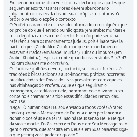
Em nenhum momento o verso acima declara que aqueles que
seguem as escrituras anteriores devem abandonar o
julgamento ou as leis dadas por suas próprias escrituras. O
próprio versículo expõe o contexto.
O Profeta claramente está sendo informado como alguém que
os proíbe do que é errado ou não gosta (em árabe: munkar) e
torna legal para eles o que é certo. Isto não pode ser uma
referência para os mandamentos judeus, pois é inaceitável a
partir da posição do Alcorão afirmar que os mandamentos
estavam errados (em árabe: munkar), ruins ou impuros (em
árabe: Khabitha), especialmente quando os versículos 5: 43-47
indicam claramente o contrário.
Os fardos e grilhões devem, portanto, ser uma referência às
tradições bíblicas adicionais auto-impostas, práticas incorretas
ou dificuldades dos Povos do Livro prevalentes com aqueles
nas vizinhanças do Profeta. Aqueles que seguiram o
mensageiro, acreditaram nele, honraram-no e ouviram o seu
conselho e chamar teria tido essas dificuldades removidas.
007,158
"Diga:" Ó humanidade! Eu sou enviado a todos vocês (Árabe:
Jami'an), como o Mensageiro de Deus, a quem pertencem o
domínio dos céus e da terra: não há Deus senão Ele: é Ele que
dá vida e morte. Então, creia em Deus e em Seu Mensageiro, o
gentio Profeta, que acredita em Deus e em Suas palavras: siga-
o que (assim) você pode ser guiado ".