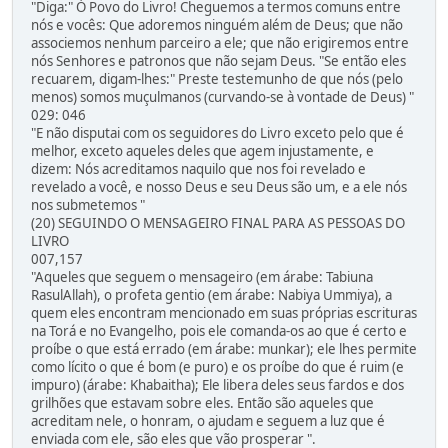
"Diga:" Ó Povo do Livro! Cheguemos a termos comuns entre
nós e vocês: Que adoremos ninguém além de Deus; que não
associemos nenhum parceiro a ele; que não erigiremos entre
nós Senhores e patronos que não sejam Deus. "Se então eles
recuarem, digam-lhes:" Preste testemunho de que nós (pelo
menos) somos muçulmanos (curvando-se à vontade de Deus) "
029: 046
"E não disputai com os seguidores do Livro exceto pelo que é
melhor, exceto aqueles deles que agem injustamente, e
dizem: Nós acreditamos naquilo que nos foi revelado e
revelado a você, e nosso Deus e seu Deus são um, e a ele nós
nos submetemos "
(20) SEGUINDO O MENSAGEIRO FINAL PARA AS PESSOAS DO
LIVRO
007,157
"Aqueles que seguem o mensageiro (em árabe: Tabiuna
RasulAllah), o profeta gentio (em árabe: Nabiya Ummiya), a
quem eles encontram mencionado em suas próprias escrituras
na Torá e no Evangelho, pois ele comanda-os ao que é certo e
proíbe o que está errado (em árabe: munkar); ele lhes permite
como lícito o que é bom (e puro) e os proíbe do que é ruim (e
impuro) (árabe: Khabaitha); Ele libera deles seus fardos e dos
grilhões que estavam sobre eles. Então são aqueles que
acreditam nele, o honram, o ajudam e seguem a luz que é
enviada com ele, são eles que vão prosperar ".