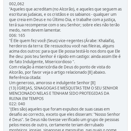
002,062
"Aqueles que acreditam (no Alcorão), e aqueles que seguem as
escrituras judaicas, e os cristãos e os sabianos - qualquer um
que creia em Deus e no Último Dia, e trabalhe com a justiça,
terá sua recompense com o seu Senhor; sobre eles não terão
medo, nem devem lamentar.
006: 165
"É Ele quem fez você (Seus) vice-regentes (Árabe: Khalaifa),
herdeiros da terra: Ele ressuscitou você nas fileiras, alguns
acima dos outros: para que Ele possa testá-lo nos dons que Ele
lhe deu: pois teu Senhor é rápido em castigo: ainda assim Ele é
de fato Indulgente, Misericordioso ".
Com relação à misericórdia de Deus do ponto de vista do
Alcorão, por favor veja o artigo relacionado [8] abaixo.
Referência citada:
Um generoso, amoroso e indulgente Senhor [8]
(13) IGREJAS, SINAGOGAS E MESQUITAS TEM O SEU SENHOR
MENCIONADO NELAS E TENHAM SIDO PROTEGIDAS DA
RUINA EM TEMPOS
022: 040
"(Eles são) aqueles que foram expulsos de suas casas em
desafio ao correcto, exceto que eles disseram: "Nosso Senhor
é Deus". Se Deus não tivesse verificado um grupo de pessoas
pelos meios de outro, certamente teriam derrubado
mosteiros, igrejas, sinagogas e mesquitas, nas quais o nome