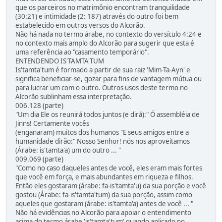
que os parceiros no matrimônio encontram tranquilidade
(30:21) e intimidade (2: 187) através do outro foi bem
estabelecido em outros versos do Alcorão.
Não há nada no termo árabe, no contexto do versículo 4:24 e
no contexto mais amplo do Alcorão para sugerir que esta é
uma referência ao "casamento temporário".
ENTENDENDO IS'TAMTA'TUM
Is'tamta'tum é formado a partir de sua raiz 'Mim-Ta-Ayn' e
significa beneficiar-se, gozar para fins de vantagem mútua ou
para lucrar um com o outro. Outros usos deste termo no
Alcorão sublinham essa interpretação.
006.128 (parte)
"Um dia Ele os reunirá todos juntos (e dirá):" Ó assembléia de
Jinns! Certamente vocês
(enganaram) muitos dos humanos "E seus amigos entre a
humanidade dirão:" Nosso Senhor! nós nos aproveitamos
(Árabe: is'tamta'a) um do outro ... "
009.069 (parte)
"Como no caso daqueles antes de você, eles eram mais fortes
que você em força, e mais abundantes em riqueza e filhos.
Então eles gostaram (árabe: fa-is'tamta'u) da sua porção e você
gostou (Árabe: fa-is'tamta'tum) da sua porção, assim como
aqueles que gostaram (árabe: is'tamta'a) antes de você ... "
Não há evidências no Alcorão para apoiar o entendimento
acima do termo árabe 'is'tamta'tum' quando aplicado no