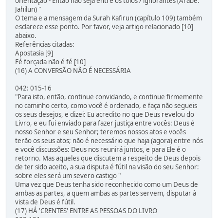
orientação - Então não seja entre os tolos / ignorantes (Árabe:
Jahilun) "
O tema e a mensagem da Surah Kafirun (capítulo 109) também
esclarece esse ponto. Por favor, veja artigo relacionado [10]
abaixo.
Referências citadas:
Apostasia [9]
Fé forçada não é fé [10]
(16) A CONVERSÃO NÃO É NECESSÁRIA
042: 015-16
"Para isto, então, continue convidando, e continue firmemente
no caminho certo, como você é ordenado, e faça não segueis
os seus desejos, e dizei: Eu acredito no que Deus revelou do
Livro, e eu fui enviado para fazer justiça entre vocês: Deus é
nosso Senhor e seu Senhor; teremos nossos atos e vocês
terão os seus atos; não é necessário que haja (agora) entre nós
e você discussões: Deus nos reunirá juntos, e para Ele é o
retorno. Mas aqueles que discutem a respeito de Deus depois
de ter sido aceito, a sua disputa é fútil na visão do seu Senhor:
sobre eles será um severo castigo "
Uma vez que Deus tenha sido reconhecido como um Deus de
ambas as partes, a quem ambas as partes servem, disputar à
vista de Deus é fútil.
(17) HÁ 'CRENTES' ENTRE AS PESSOAS DO LIVRO