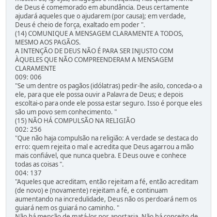
de Deus é comemorado em abundância. Deus certamente
ajudará aqueles que o ajudarem (por causa); em verdade,
Deus é cheio de força, exaltado em poder ".
(14) COMUNIQUE A MENSAGEM CLARAMENTE A TODOS,
MESMO AOS PAGÃOS.
A INTENÇÃO DE DEUS NÃO É PARA SER INJUSTO COM
ÀQUELES QUE NÃO COMPREENDERAM A MENSAGEM
CLARAMENTE
009: 006
"Se um dentre os pagãos (idólatras) pedir-lhe asilo, conceda-o a
ele, para que ele possa ouvir a Palavra de Deus; e depois
escoltai-o para onde ele possa estar seguro. Isso é porque eles
são um povo sem conhecimento. "
(15) NÃO HÁ COMPULSÃO NA RELIGIÃO
002: 256
"Que não haja compulsão na religião: A verdade se destaca do
erro: quem rejeita o mal e acredita que Deus agarrou a mão
mais confiável, que nunca quebra. E Deus ouve e conhece
todas as coisas ".
004: 137
"Aqueles que acreditam, então rejeitam a fé, então acreditam
(de novo) e (novamente) rejeitam a fé, e continuam
aumentando na incredulidade, Deus não os perdoará nem os
guiará nem os guiará no caminho. "
Não há menção de matá-los por apostasia. Não há conceito de