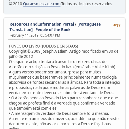
© 2010
Quransmessage.com
Todos os direitos reservados
Resources and Information Portal
/
[Portuguese
#17
Translation] - People of the Book
February 11, 2019, 05:54:07 PM
POVOS DO LIVRO (JUDEUS E CRISTÃOS)
Copyright © 2009 Joseph A Islam: Artigo modificado em 30 de
julho de 2012
O seguinte artigo tentará transmitir diretrizes claras do
Alcorão com relação ao Povo do livro (em árabe: Ahl-e-Kitab).
Alguns versos podem ser uma surpresa para muitos
muçulmanos que basearam-se principalmente numa teologia
absorvida de fontes secundárias islâmicas. Para toda a intenção
e propósitos, nada pode mudar as palavras de Deus e um
verdadeiro crente deveria se submeter à vontade de Deus.
• O Alcorão pede ao Povo do Livro para reconhecer que o que
chegou ao profeta final é a verdade que confirma a verdade
que também está com eles.
• A mensagem da verdade de Deus sempre foi a mesma.
Acredite em um deus do universo, acredite no que não é visto
daqui em diante, não associe parceiros a Deus e faça boas
ações.