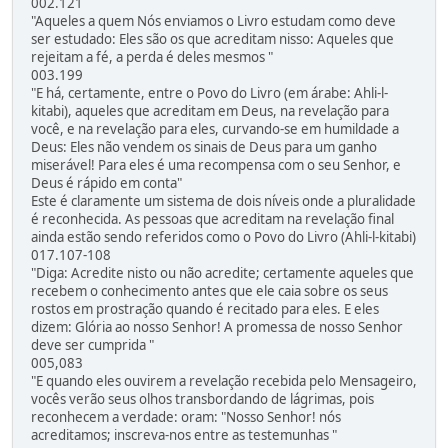
002.121
"Aqueles a quem Nós enviamos o Livro estudam como deve
ser estudado: Eles são os que acreditam nisso: Aqueles que
rejeitam a fé, a perda é deles mesmos "
003.199
"E há, certamente, entre o Povo do Livro (em árabe: Ahli-l-
kitabi), aqueles que acreditam em Deus, na revelação para
você, e na revelação para eles, curvando-se em humildade a
Deus: Eles não vendem os sinais de Deus para um ganho
miserável! Para eles é uma recompensa com o seu Senhor, e
Deus é rápido em conta"
Este é claramente um sistema de dois níveis onde a pluralidade
é reconhecida. As pessoas que acreditam na revelação final
ainda estão sendo referidos como o Povo do Livro (Ahli-l-kitabi)
017.107-108
"Diga: Acredite nisto ou não acredite; certamente aqueles que
recebem o conhecimento antes que ele caia sobre os seus
rostos em prostração quando é recitado para eles. E eles
dizem: Glória ao nosso Senhor! A promessa de nosso Senhor
deve ser cumprida "
005,083
"E quando eles ouvirem a revelação recebida pelo Mensageiro,
vocês verão seus olhos transbordando de lágrimas, pois
reconhecem a verdade: oram: "Nosso Senhor! nós
acreditamos; inscreva-nos entre as testemunhas "