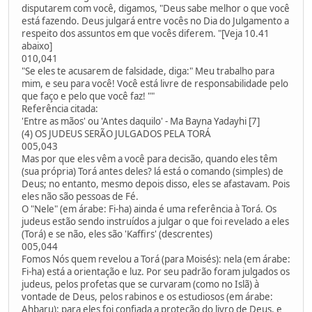
disputarem com você, digamos, "Deus sabe melhor o que você
está fazendo. Deus julgará entre vocês no Dia do Julgamento a
respeito dos assuntos em que vocês diferem. "[Veja 10.41
abaixo]
010,041
"Se eles te acusarem de falsidade, diga:" Meu trabalho para
mim, e seu para você! Você está livre de responsabilidade pelo
que faço e pelo que você faz! ""
Referência citada:
'Entre as mãos' ou 'Antes daquilo' - Ma Bayna Yadayhi [7]
(4) OS JUDEUS SERÃO JULGADOS PELA TORÁ
005,043
Mas por que eles vêm a você para decisão, quando eles têm
(sua própria) Torá antes deles? lá está o comando (simples) de
Deus; no entanto, mesmo depois disso, eles se afastavam. Pois
eles não são pessoas de Fé.
O "Nele" (em árabe: Fi-ha) ainda é uma referência à Torá. Os
judeus estão sendo instruídos a julgar o que foi revelado a eles
(Torá) e se não, eles são 'Kaffirs' (descrentes)
005,044
Fomos Nós quem revelou a Torá (para Moisés): nela (em árabe:
Fi-ha) está a orientação e luz. Por seu padrão foram julgados os
judeus, pelos profetas que se curvaram (como no Islã) à
vontade de Deus, pelos rabinos e os estudiosos (em árabe:
Ahbaru): para eles foi confiada a proteção do livro de Deus, e