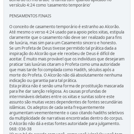
versículo 4:24 como 'casamento temporário'
PENSAMENTOS FINAIS
O conceito de casamento temporário é estranho ao Alcorão.
Até mesmo o verso 4:24 usado para apoio pelos xiitas, estipula
claramente que o casamento não deve ser realizado para fins
de luxúria, mas sim para um Casamento sincero e honesto.
Se um Profeta de Deus tivesse permitido tal prática dada a
inspiração do Alcorão que ele recebeu de Deus é difícil de
aceitar. É muito mais provável que os indivíduos que desejaram
praticar tais luxúrias citaram o Profeta como uma autoridade
que mais tarde foi compilada como Hadith, séculos após a
morte do Profeta. O Alcorão não dá absolutamente nenhuma
indicação ou garantia para tal prática.
Esta prática não é senão uma forma de prostituição mascarada
para lhe dar sanção religiosa. As causas profundas de
intermináveis debates entre os xiitas e sunitas sobre este
assunto são muitas vezes dependentes de fontes secundárias
islâmicas. Os adeptos de cada seita frequentemente
argumentam veementemente o caso citando hadiths seletivos
da multiplicidade de narrativas encontradas dentro do corpus.
O Alcorão não dá a estas fontes autoridade para julgamento.
068: 036-38