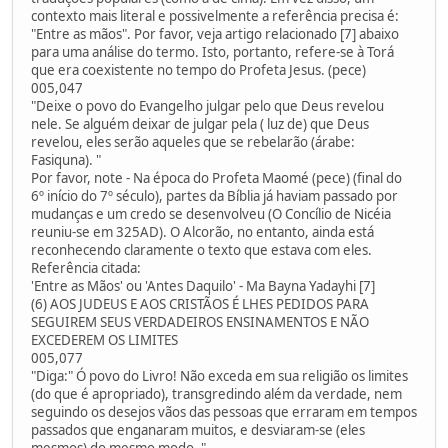
contexto mais literal e possivelmente a referência precisa é:
"Entre as mãos". Por favor, veja artigo relacionado [7] abaixo
para uma análise do termo. Isto, portanto, refere-se à Torá
que era coexistente no tempo do Profeta Jesus. (pece)
005,047
"Deixe o povo do Evangelho julgar pelo que Deus revelou
nele. Se alguém deixar de julgar pela ( luz de) que Deus
revelou, eles serão aqueles que se rebelarão (árabe:
Fasiquna). "
Por favor, note - Na época do Profeta Maomé (pece) (final do
6º início do 7º século), partes da Bíblia já haviam passado por
mudanças e um credo se desenvolveu (O Concílio de Nicéia
reuniu-se em 325AD). O Alcorão, no entanto, ainda está
reconhecendo claramente o texto que estava com eles.
Referência citada:
'Entre as Mãos' ou 'Antes Daquilo' - Ma Bayna Yadayhi [7]
(6) AOS JUDEUS E AOS CRISTÃOS É LHES PEDIDOS PARA
SEGUIREM SEUS VERDADEIROS ENSINAMENTOS E NÃO
EXCEDEREM OS LIMITES
005,077
"Diga:" Ó povo do Livro! Não exceda em sua religião os limites
(do que é apropriado), transgredindo além da verdade, nem
seguindo os desejos vãos das pessoas que erraram em tempos
passados que enganaram muitos, e desviaram-se (eles
mesmos) do mesmo modo. "