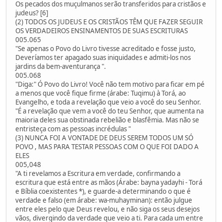
Os pecados dos muçulmanos serão transferidos para cristãos e
judeus? [6]
(2) TODOS OS JUDEUS E OS CRISTÃOS TÊM QUE FAZER SEGUIR
OS VERDADEIROS ENSINAMENTOS DE SUAS ESCRITURAS
005.065
"Se apenas o Povo do Livro tivesse acreditado e fosse justo,
Deveríamos ter apagado suas iniquidades e admiti-los nos
jardins da bem-aventurança ".
005.068
"Diga:" Ó Povo do Livro! Você não tem motivo para ficar em pé
a menos que você fique firme (árabe: Tuqimu) à Torá, ao
Evangelho, e toda a revelação que veio a você do seu Senhor.
"É a revelação que vem a você do teu Senhor, que aumenta na
maioria deles sua obstinada rebelião e blasfêmia. Mas não se
entristeça com as pessoas incrédulas "
(3) NUNCA FOI A VONTADE DE DEUS SEREM TODOS UM SÓ
POVO , MAS PARA TESTAR PESSOAS COM O QUE FOI DADO A
ELES
005,048
"A ti revelamos a Escritura em verdade, confirmando a
escritura que está entre as mãos (Árabe: bayna yadayhi - Torá
e Bíblia coexistentes *), e guarde-a determinando o que é
verdade e falso (em árabe: wa-muhayminan): então julgue
entre eles pelo que Deus revelou, e não siga os seus desejos
vãos, divergindo da verdade que veio a ti. Para cada um entre