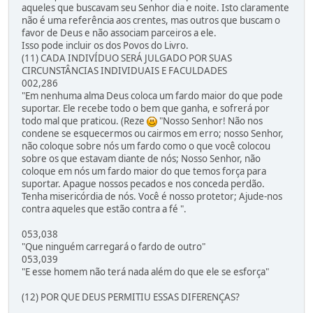
aqueles que buscavam seu Senhor dia e noite. Isto claramente
não é uma referência aos crentes, mas outros que buscam o
favor de Deus e não associam parceiros a ele.
Isso pode incluir os dos Povos do Livro.
(11) CADA INDIVÍDUO SERÁ JULGADO POR SUAS
CIRCUNSTÂNCIAS INDIVIDUAIS E FACULDADES
002,286
"Em nenhuma alma Deus coloca um fardo maior do que pode
suportar. Ele recebe todo o bem que ganha, e sofrerá por
todo mal que praticou. (Reze
"Nosso Senhor! Não nos
condene se esquecermos ou cairmos em erro; nosso Senhor,
não coloque sobre nós um fardo como o que você colocou
sobre os que estavam diante de nós; Nosso Senhor, não
coloque em nós um fardo maior do que temos força para
suportar. Apague nossos pecados e nos conceda perdão.
Tenha misericórdia de nós. Você é nosso protetor; Ajude-nos
contra aqueles que estão contra a fé ".
053,038
"Que ninguém carregará o fardo de outro"
053,039
"E esse homem não terá nada além do que ele se esforça"
(12) POR QUE DEUS PERMITIU ESSAS DIFERENÇAS?