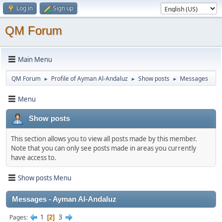
Log in
Sign up
QM Forum
Main Menu
QM Forum
Profile of Ayman Al-Andaluz
Show posts
Messages
►
►
►
Menu
Show posts
This section allows you to view all posts made by this member.
Note that you can only see posts made in areas you currently
have access to.
Show posts Menu
Messages - Ayman Al-Andaluz
1
3
Pages
2