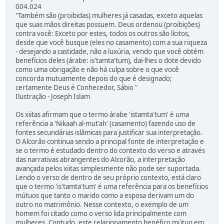
004.024
"Também são (proibidas) mulheres já casadas, exceto aquelas
que suas mãos direitas possuem. Deus ordenou (proibições)
contra você: Exceto por estes, todos os outros são lícitos,
desde que você busque (eles no casamento) com a sua riqueza
- desejando a castidade, não a luxúria, vendo que você obtém
benefícios deles (árabe: is'tamta'tum), dai-lhes o dote devido
como uma obrigação e não há culpa sobre o que você
concorda mutuamente depois do que é designado;
certamente Deus é Conhecedor, Sábio "
Ilustração - Joseph Islam
Os xiitas afirmam que o termo árabe 'istamta'tum' é uma
referência a 'Nikaah al-mut'ah' (casamento) fazendo uso de
fontes secundárias islâmicas para justificar sua interpretação.
O Alcorão continua sendo a principal fonte de interpretação e
se o termo é estudado dentro do contexto do verso e através
das narrativas abrangentes do Alcorão, a interpretação
avançada pelos xiitas simplesmente não pode ser suportada.
Lendo o verso de dentro de seu próprio contexto, está claro
que o termo 'is'tamta'tum' é uma referência para os benefícios
mútuos que tanto o marido como a esposa derivam um do
outro no matrimônio. Nesse contexto, o exemplo de um
homem foi citado como o verso lida principalmente com
mulheres. Contudo, este relacionamento benéfico mútuo em