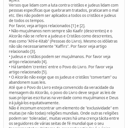
Versos que lidam com a luta contra cristãos e judeus lidam com
pessoas específicas que quebraram tratados, praticaram o mal
etc. Eles não podem ser aplicados a todos os cristãos e judeus
de todos os tempos.
Por favor, veja artigos relacionados [1] e [2].
• Não-muçulmanos nem sempre são Kaafir (descrentes) e o
Alcorão não se refere a judeus e Cristãos como descrentes,
mas como "Ahl-e-Kitab" (Pessoas do Livro). Mesmo os idólatras
não são necessariamente "Kaffirs". Por favor veja artigo
relacionado [3].
• Judeus e cristãos podem ser muçulmanos. Por favor veja
artigo relacionado [4].
• Há também 'crentes' entre o Povo do Livro. Por favor veja
artigo relacionado [5].
• O Alcorão não exige que os judeus e cristãos "convertam" ou
abandonem suas leis.
Até que o Povo do Livro esteja convencido da veracidade da
mensagem do Alcorão, o povo do Livro deve seguir as leis de
suas próprias escrituras na verdade como muçulmanos e Deus
irá julgá-los equitativamente.
Não é incomum encontrar um elemento de "exclusividade" em
muitas (se não todas) religiões mundiais. Onde outras religiões
podem ser 'toleradas', muitas vezes há uma crença tácita entre
os seguidores de várias seitas de fé mundial que o seu