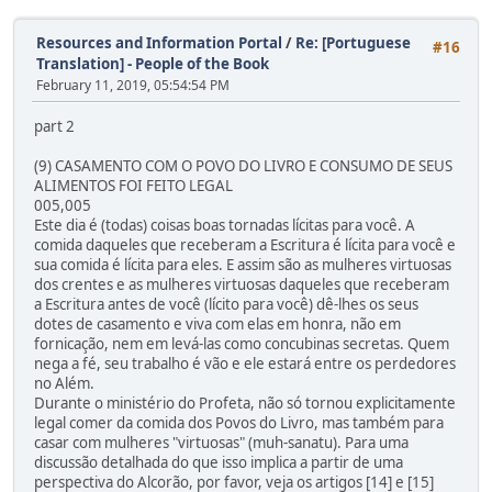
Resources and Information Portal
/
Re: [Portuguese
#16
Translation] - People of the Book
February 11, 2019, 05:54:54 PM
part 2
(9) CASAMENTO COM O POVO DO LIVRO E CONSUMO DE SEUS
ALIMENTOS FOI FEITO LEGAL
005,005
Este dia é (todas) coisas boas tornadas lícitas para você. A
comida daqueles que receberam a Escritura é lícita para você e
sua comida é lícita para eles. E assim são as mulheres virtuosas
dos crentes e as mulheres virtuosas daqueles que receberam
a Escritura antes de você (lícito para você) dê-lhes os seus
dotes de casamento e viva com elas em honra, não em
fornicação, nem em levá-las como concubinas secretas. Quem
nega a fé, seu trabalho é vão e ele estará entre os perdedores
no Além.
Durante o ministério do Profeta, não só tornou explicitamente
legal comer da comida dos Povos do Livro, mas também para
casar com mulheres "virtuosas" (muh-sanatu). Para uma
discussão detalhada do que isso implica a partir de uma
perspectiva do Alcorão, por favor, veja os artigos [14] e [15]