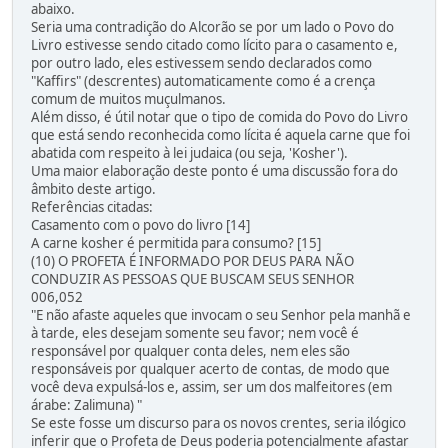
abaixo.
Seria uma contradição do Alcorão se por um lado o Povo do
Livro estivesse sendo citado como lícito para o casamento e,
por outro lado, eles estivessem sendo declarados como
"Kaffirs" (descrentes) automaticamente como é a crença
comum de muitos muçulmanos.
Além disso, é útil notar que o tipo de comida do Povo do Livro
que está sendo reconhecida como lícita é aquela carne que foi
abatida com respeito à lei judaica (ou seja, 'Kosher').
Uma maior elaboração deste ponto é uma discussão fora do
âmbito deste artigo.
Referências citadas:
Casamento com o povo do livro [14]
A carne kosher é permitida para consumo? [15]
(10) O PROFETA É INFORMADO POR DEUS PARA NÃO
CONDUZIR AS PESSOAS QUE BUSCAM SEUS SENHOR
006,052
"E não afaste aqueles que invocam o seu Senhor pela manhã e
à tarde, eles desejam somente seu favor; nem você é
responsável por qualquer conta deles, nem eles são
responsáveis por qualquer acerto de contas, de modo que
você deva expulsá-los e, assim, ser um dos malfeitores (em
árabe: Zalimuna) "
Se este fosse um discurso para os novos crentes, seria ilógico
inferir que o Profeta de Deus poderia potencialmente afastar