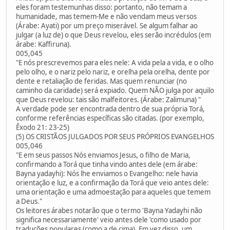
eles foram testemunhas disso: portanto, não temam a
humanidade, mas temem-Me e não vendam meus versos
(Árabe: Ayati) por um preço miserável. Se algum falhar ao
julgar (a luz de) o que Deus revelou, eles serão incrédulos (em
árabe: Kaffiruna).
005,045
"E nós prescrevemos para eles nele: A vida pela a vida, e o olho
pelo olho, e o nariz pelo nariz, e orelha pela orelha, dente por
dente e retaliação de feridas. Mas quem renunciar (no
caminho da caridade) será expiado. Quem NÃO julga por aquilo
que Deus revelou: tais são malfeitores. (Árabe: Zalimuna) "
A verdade pode ser encontrada dentro de sua própria Torá,
conforme referências específicas são citadas. (por exemplo,
Êxodo 21: 23-25)
(5) OS CRISTÃOS JULGADOS POR SEUS PRÓPRIOS EVANGELHOS
005,046
"E em seus passos Nós enviamos Jesus, o filho de Maria,
confirmando a Torá que tinha vindo antes dele (em árabe:
Bayna yadayhi): Nós lhe enviamos o Evangelho: nele havia
orientação e luz, e a confirmação da Torá que veio antes dele:
uma orientação e uma admoestação para aqueles que temem
a Deus."
Os leitores árabes notarão que o termo 'Bayna Yadayhi não
significa necessariamente' veio antes dele 'como usado por
traduções populares (como a de cima). Em vez disso, um