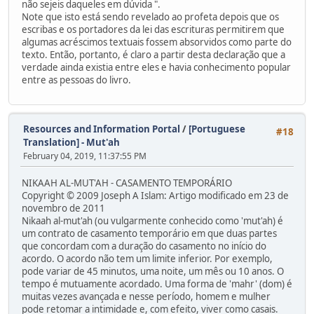
não sejeis daqueles em dúvida ".
Note que isto está sendo revelado ao profeta depois que os
escribas e os portadores da lei das escrituras permitirem que
algumas acréscimos textuais fossem absorvidos como parte do
texto. Então, portanto, é claro a partir desta declaração que a
verdade ainda existia entre eles e havia conhecimento popular
entre as pessoas do livro.
Resources and Information Portal
/
[Portuguese
#18
Translation] - Mut'ah
February 04, 2019, 11:37:55 PM
NIKAAH AL-MUT'AH - CASAMENTO TEMPORÁRIO
Copyright © 2009 Joseph A Islam: Artigo modificado em 23 de
novembro de 2011
Nikaah al-mut'ah (ou vulgarmente conhecido como 'mut'ah) é
um contrato de casamento temporário em que duas partes
que concordam com a duração do casamento no início do
acordo. O acordo não tem um limite inferior. Por exemplo,
pode variar de 45 minutos, uma noite, um mês ou 10 anos. O
tempo é mutuamente acordado. Uma forma de 'mahr' (dom) é
muitas vezes avançada e nesse período, homem e mulher
pode retomar a intimidade e, com efeito, viver como casais.