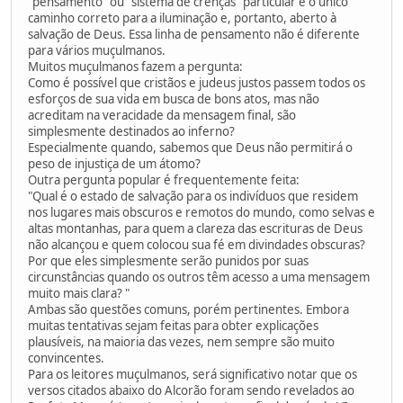
"pensamento" ou "sistema de crenças" particular é o único
caminho correto para a iluminação e, portanto, aberto à
salvação de Deus. Essa linha de pensamento não é diferente
para vários muçulmanos.
Muitos muçulmanos fazem a pergunta:
Como é possível que cristãos e judeus justos passem todos os
esforços de sua vida em busca de bons atos, mas não
acreditam na veracidade da mensagem final, são
simplesmente destinados ao inferno?
Especialmente quando, sabemos que Deus não permitirá o
peso de injustiça de um átomo?
Outra pergunta popular é frequentemente feita:
"Qual é o estado de salvação para os indivíduos que residem
nos lugares mais obscuros e remotos do mundo, como selvas e
altas montanhas, para quem a clareza das escrituras de Deus
não alcançou e quem colocou sua fé em divindades obscuras?
Por que eles simplesmente serão punidos por suas
circunstâncias quando os outros têm acesso a uma mensagem
muito mais clara? "
Ambas são questões comuns, porém pertinentes. Embora
muitas tentativas sejam feitas para obter explicações
plausíveis, na maioria das vezes, nem sempre são muito
convincentes.
Para os leitores muçulmanos, será significativo notar que os
versos citados abaixo do Alcorão foram sendo revelados ao