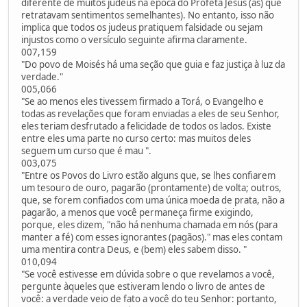
diferente de muitos judeus na época do Profeta Jesus (as) que
retratavam sentimentos semelhantes). No entanto, isso não
implica que todos os judeus pratiquem falsidade ou sejam
injustos como o versículo seguinte afirma claramente.
007,159
"Do povo de Moisés há uma seção que guia e faz justiça à luz da
verdade."
005,066
"Se ao menos eles tivessem firmado a Torá, o Evangelho e
todas as revelações que foram enviadas a eles de seu Senhor,
eles teriam desfrutado a felicidade de todos os lados. Existe
entre eles uma parte no curso certo: mas muitos deles
seguem um curso que é mau ".
003,075
"Entre os Povos do Livro estão alguns que, se lhes confiarem
um tesouro de ouro, pagarão (prontamente) de volta; outros,
que, se forem confiados com uma única moeda de prata, não a
pagarão, a menos que você permaneça firme exigindo,
porque, eles dizem, "não há nenhuma chamada em nós (para
manter a fé) com esses ignorantes (pagãos)." mas eles contam
uma mentira contra Deus, e (bem) eles sabem disso. "
010,094
"Se você estivesse em dúvida sobre o que revelamos a você,
pergunte àqueles que estiveram lendo o livro de antes de
você: a verdade veio de fato a você do teu Senhor: portanto,