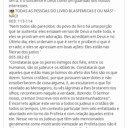
terra. E o suficiente é Deus como um guardião dos nossos
interesses.
(
TODAS AS PESSOAS DO LIVRO BLASFEMICAS E OU MÁS? -
NÃO!
003: 113-114
"Nem todos são parecidos: do povo do livro há uma porção
que se sustenta: eles ensaiam versos de Deus a noite toda, e
eles se prostram em adoração. Eles acreditam em Deus e no
Último dia; eles ordenam o que é certo e proíbem o que é
errado; e eles se apressam em boas ações: Eles estão nas
fileiras dos justos "
005.082-83
"Constatarás que os piores inimigos dos fiéis, entre os
humanos, são os judeus e os idólatras. Constatarás que
aqueles que estão mais próximos do afeto dos fiéis são os que
dizem: Somos cristãos!, porque possuem sacerdotes e não
ensoberbecem de coisa alguma. E, ao escutarem o que foi
revelado ao Mensageiro, tu vês lágrimas a lhes brotarem nos
olhos; reconhecem naquilo a verdade, dizendo: Ó Senhor
nosso, cremos! Inscreve-nos entre os testemunhadores!".
É incorreto aplicar este verso a todos os judeus e cristãos de
todos os tempos. Um contexto particular tem sido enfatizado e
abordado em torno do Profeta e com relação àqueles entre
ele. Nesse verso os Judeus que têm sido mencionados
geralmente como mostrando inimizade ao Profeta (isso não é