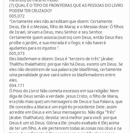
(7) QUAL É O TIPO DE FRONTEIRAS QUE AS PESSOAS DO LIVRO
PODEM TER CRUZADO?
005,072
"Certamente eles não acreditam que dizem: Certamente
Deus, Ele é o Messias, filho de Maria; e o Messias disse: Ó filhos
de Israel, sirvam a Deus, meu Senhor e seu Senhor.
Certamente quem associa (outros) com Deus, então Deus lhes
proíbe o jardim, e sua morada é o fogo; e não haverá
ajudantes para os injustos ".
005,073
Eles blasfemam e dizem: Deus é "terceiro de três" (árabe:
Thalithu thalathatin): porque não há Deus, exceto um Deus. Se
eles não desistirem de sua palavra (de blasfêmia), certamente
uma penalidade grave cairá sobre os blasfemadores entre
eles.
004.171
Ó Povo do Livro! Não cometa excessos em sua religião: Nem
diga de Deus senão a verdade. Jesus Cristo, o filho de Maria,
era (não mais que) um mensageiro de Deus e Sua Palavra, que
Ele concedeu a Maria e um espírito procedente Dele: assim
acredite em Deus e em Seus mensageiros. Não diga "Três"
(árabe: thalthatun): desista: será melhor para você: porque
Deus é um só Deus: Glória a Ele: (muito exaltado é Ele) acima
de ter um filho. A ele pertencem todas as coisas nos céus e na