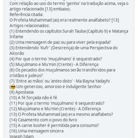
Com relação ao uso do termo 'gentio' na tradução acima, veja o
artigo relacionado [13] embaixo.
Referência citada:
O Profeta Muhammad (as) era realmente analfabeto? [13]
Artigos relacionados:
(1) Entendendo os capítulos Surah Tauba (Capítulo 9) e Matança
Infame
(2) Uma mensagem de paz ou para viver pela espada?
(3) Entendendo 'Kufr' (Descrença) de uma Perspectiva do
Alcorão
(4) Por que o termo 'muçulmano' é sequestrado?
(5) Muçulmano e Mu'min (Crente) - A Diferença
(6) Os pecados dos muçulmanos serão transferidos para
cristãos e judeus?
(7) 'Entre as mãos' ou 'antes disto' - Ma Bayna Yadayhi
(
Um generoso, amoroso e indulgente Senhor
(9) Apostasia
(10) A fé forçada não é fé
(11) Por que o termo 'muçulmano' é sequestrado?
(12) Muçulmano e Mu'min (Crente) - A Diferença
(13) O Profeta Muhammad (as) era mesmo analfabeto?
(14) Casamento com o povo do livro
(15) A carne kosher é permitida para consumo?
(16) Uma mensagem sincera
Joseph Islam