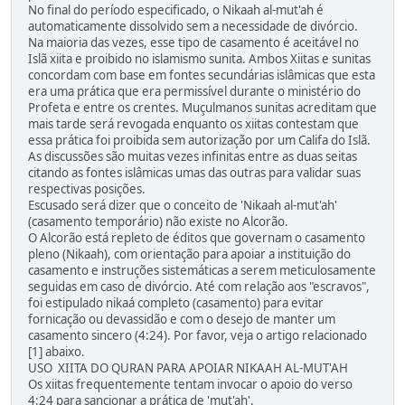
No final do período especificado, o Nikaah al-mut'ah é
automaticamente dissolvido sem a necessidade de divórcio.
Na maioria das vezes, esse tipo de casamento é aceitável no
Islã xiita e proibido no islamismo sunita. Ambos Xiitas e sunitas
concordam com base em fontes secundárias islâmicas que esta
era uma prática que era permissível durante o ministério do
Profeta e entre os crentes. Muçulmanos sunitas acreditam que
mais tarde será revogada enquanto os xiitas contestam que
essa prática foi proibida sem autorização por um Califa do Islã.
As discussões são muitas vezes infinitas entre as duas seitas
citando as fontes islâmicas umas das outras para validar suas
respectivas posições.
Escusado será dizer que o conceito de 'Nikaah al-mut'ah'
(casamento temporário) não existe no Alcorão.
O Alcorão está repleto de éditos que governam o casamento
pleno (Nikaah), com orientação para apoiar a instituição do
casamento e instruções sistemáticas a serem meticulosamente
seguidas em caso de divórcio. Até com relação aos "escravos",
foi estipulado nikaá completo (casamento) para evitar
fornicação ou devassidão e com o desejo de manter um
casamento sincero (4:24). Por favor, veja o artigo relacionado
[1] abaixo.
USO XIITA DO QURAN PARA APOIAR NIKAAH AL-MUT'AH
Os xiitas frequentemente tentam invocar o apoio do verso
4:24 para sancionar a prática de 'mut'ah'.