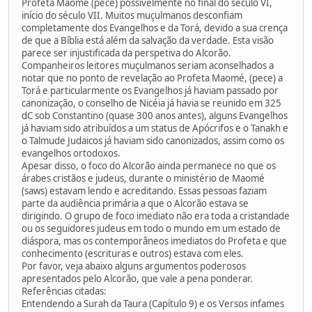
Profeta Maomé (pece) possivelmente no final do século VI,
início do século VII. Muitos muçulmanos desconfiam
completamente dos Evangelhos e da Torá, devido a sua crença
de que a Bíblia está além da salvação da verdade. Esta visão
parece ser injustificada da perspetiva do Alcorão.
Companheiros leitores muçulmanos seriam aconselhados a
notar que no ponto de revelação ao Profeta Maomé, (pece) a
Torá e particularmente os Evangelhos já haviam passado por
canonização, o conselho de Nicéia já havia se reunido em 325
dC sob Constantino (quase 300 anos antes), alguns Evangelhos
já haviam sido atribuídos a um status de Apócrifos e o Tanakh e
o Talmude Judaicos já haviam sido canonizados, assim como os
evangelhos ortodoxos.
Apesar disso, o foco do Alcorão ainda permanece no que os
árabes cristãos e judeus, durante o ministério de Maomé
(saws) estavam lendo e acreditando. Essas pessoas faziam
parte da audiência primária a que o Alcorão estava se
dirigindo. O grupo de foco imediato não era toda a cristandade
ou os seguidores judeus em todo o mundo em um estado de
diáspora, mas os contemporâneos imediatos do Profeta e que
conhecimento (escrituras e outros) estava com eles.
Por favor, veja abaixo alguns argumentos poderosos
apresentados pelo Alcorão, que vale a pena ponderar.
Referências citadas:
Entendendo a Surah da Taura (Capítulo 9) e os Versos infames