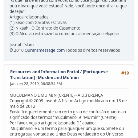
"O que há de errado com você, como você julga? Ou você tem
outro livro que você estuda? Nele, você pode encontrar o que
deseja? "
Artigos relacionados:
(1) Sexo com Garotas Escravas
(2) Nikaah - O Contrato do Casamento
(3) O Alcorão está sozinho como única orientação religiosa
Joseph Islam
© 2010
Quransmessage.com
Todos os direitos reservados
Resources and Information Portal
/
[Portuguese
#19
Translation] - Muslim and Mu'min
January 28, 2019, 06:38:54 PM
MUÇULMANO E MU'MIN (CRENTE) - A DIFERENÇA
Copyright © 2009 Joseph A Islam: Artigo modificado em 18 de
maio de 2012
Existe frequentemente um certo grau de confusão quanto ao
significado dos termos "muçulmano" e "Mu'min" (Crente).
Por favor, veja o artigo relacionado [1] abaixo:
'Muçulmano' é um termo para qualquer um que submete ou
entrega sua vontade ao Único Deus verdadeiro do Universo