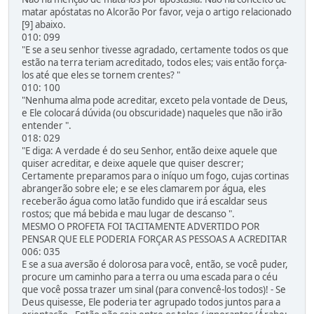
matar apóstatas no Alcorão Por favor, veja o artigo relacionado
[9] abaixo.
010: 099
"E se a seu senhor tivesse agradado, certamente todos os que
estão na terra teriam acreditado, todos eles; vais então força-
los até que eles se tornem crentes? "
010: 100
"Nenhuma alma pode acreditar, exceto pela vontade de Deus,
e Ele colocará dúvida (ou obscuridade) naqueles que não irão
entender ".
018: 029
"E diga: A verdade é do seu Senhor, então deixe aquele que
quiser acreditar, e deixe aquele que quiser descrer;
Certamente preparamos para o iníquo um fogo, cujas cortinas
abrangerão sobre ele; e se eles clamarem por água, eles
receberão água como latão fundido que irá escaldar seus
rostos; que má bebida e mau lugar de descanso ".
MESMO O PROFETA FOI TACITAMENTE ADVERTIDO POR
PENSAR QUE ELE PODERIA FORÇAR AS PESSOAS A ACREDITAR
006: 035
E se a sua aversão é dolorosa para você, então, se você puder,
procure um caminho para a terra ou uma escada para o céu
que você possa trazer um sinal (para convencê-los todos)! - Se
Deus quisesse, Ele poderia ter agrupado todos juntos para a