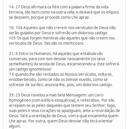
14: 27 Deus afirmará os fiéis com a palavra firme da vida
terrena, tão bem como na outra vida; e deixará que os iníquos
se desviem, porque procede como Lhe apraz.
16: 104 Aqueles que não crerem nos versículos de Deus não
serão guiados por Deus e sofrerão um doloroso castigo.
105 Os que forjam mentiras são aqueles que não creem nos
versículos de Deus. Tais são os mentirosos.
31: 6 Entre os humanos, há aqueles que entabula vãs
conversas, para com isso desviar nesciamente (os seus
semelhantes) da senda de Deus, escarnecendo-a. Este sofrerá
um castigo ignominioso!
7 E quando lhe são recitados os Nossos versículos, volta-se,
ensoberbecido, como se não os tivesse ouvido, como se
sofresse de surdez; anuncia-lhe, pois, um doloroso castigo.
39: 23 Deus revelou a mais bela Mensagem: um Livro
homogêneo (com estilo e eloquência), e reiterativo. Por ele,
arrepiam-se as peles daqueles que temem seu Senhor; logo,
suas peles e seus corações se apaziguam, ante a recordação de
Deus. Tal é a orientação de Deus, com a qual encaminha quem
Lhe apraz. Por outra, quem Deus desviar não terá orientar
algum.