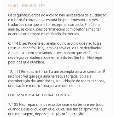
March 21, 2019, 09:36:13 PM
Os seguintes versos do Alcorão não necessitam de elucidação
e o leitor é convidado a estudá-los por si mesmo através de
traduções com que o leitor esteja familiarizado. Em última
análise, as conclusões permanecem com o leitor a meditar
quanto à orientação e significado dos versos.
6: 114 Dize: Poderia eu anelar outro árbitro que não fosse
Deus, quando foi Ele Quem vos revelou o Livro detalhado?
Aqueles a quem revelamos o Livro sabem que ele é uma
revelação verdadeira, que emana do teu Senhor. Não sejas,
pois, dos que duvidam.
12: 111 Em suas histórias há um exemplo para os sensatos. É
inconcebível que seja uma narrativa forjada, pois é a
corroboração das anteriores, a elucidação de todas as coisas,
orientação e misericórdia para os que creem.
PODEM SER USADAS OUTRAS FONTES?
7: 185 Não reparam no reino dos céus e da terra e em tudo
quando Deus criou e em que, quiçá, seu fim se aproxima? E
que mensagem, depois desta (Alcorão), crerão?