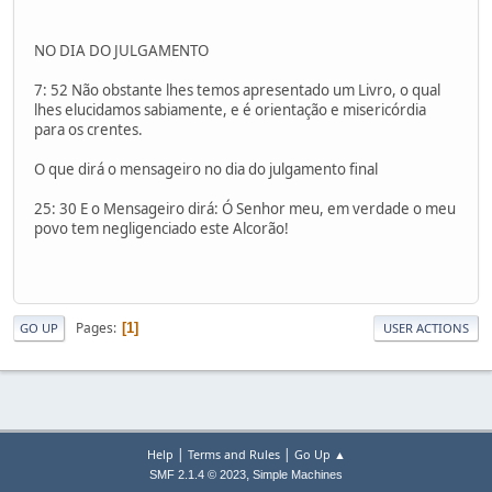
NO DIA DO JULGAMENTO
7: 52 Não obstante lhes temos apresentado um Livro, o qual
lhes elucidamos sabiamente, e é orientação e misericórdia
para os crentes.
O que dirá o mensageiro no dia do julgamento final
25: 30 E o Mensageiro dirá: Ó Senhor meu, em verdade o meu
povo tem negligenciado este Alcorão!
Pages
1
GO UP
USER ACTIONS
|
|
Help
Terms and Rules
Go Up ▲
,
SMF 2.1.4 © 2023
Simple Machines