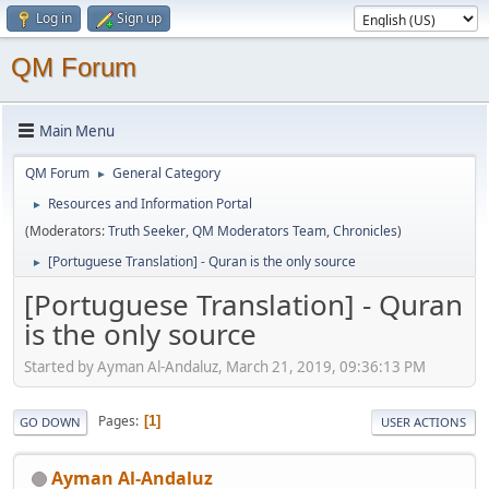
Log in
Sign up
QM Forum
Main Menu
QM Forum
General Category
►
Resources and Information Portal
►
(Moderators:
Truth Seeker
,
QM Moderators Team
,
Chronicles
)
[Portuguese Translation] - Quran is the only source
►
[Portuguese Translation] - Quran
is the only source
Started by Ayman Al-Andaluz, March 21, 2019, 09:36:13 PM
Pages
1
GO DOWN
USER ACTIONS
Ayman Al-Andaluz