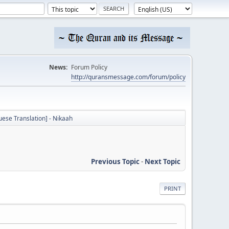
News:
Forum Policy
http://quransmessage.com/forum/policy
uese Translation] - Nikaah
Previous Topic
-
Next Topic
PRINT