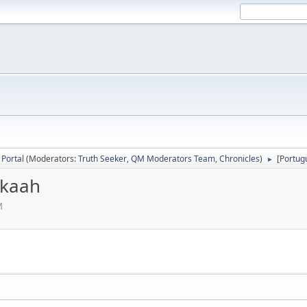
Portal
(Moderators:
Truth Seeker
,
QM Moderators Team
,
Chronicles
)
[Portug
►
ikaah
M