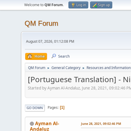
Welcome to
QM Forum
.
Log in
Sign up
QM Forum
August 07, 2026, 01:12:08 PM
Home
Search
QM Forum
General Category
Resources and Information 
►
►
[Portuguese Translation] - N
Started by Ayman Al-Andaluz, June 28, 2021, 09:02:46 P
Pages
1
GO DOWN
Ayman Al-
June 28, 2021, 09:02:46 PM
Andaluz