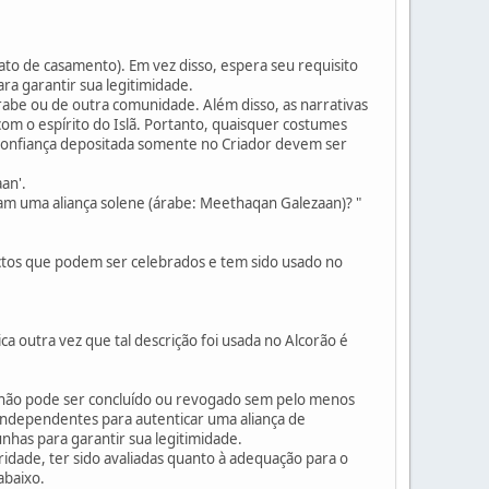
rato de casamento). Em vez disso, espera seu requisito
ra garantir sua legitimidade.
abe ou de outra comunidade. Além disso, as narrativas
 o espírito do Islã. Portanto, quaisquer costumes
a confiança depositada somente no Criador devem ser
an'.
ram uma aliança solene (árabe: Meethaqan Galezaan)? "
ctos que podem ser celebrados e tem sido usado no
a outra vez que tal descrição foi usada no Alcorão é
 não pode ser concluído ou revogado sem pelo menos
ndependentes para autenticar uma aliança de
has para garantir sua legitimidade.
idade, ter sido avaliadas quanto à adequação para o
abaixo.