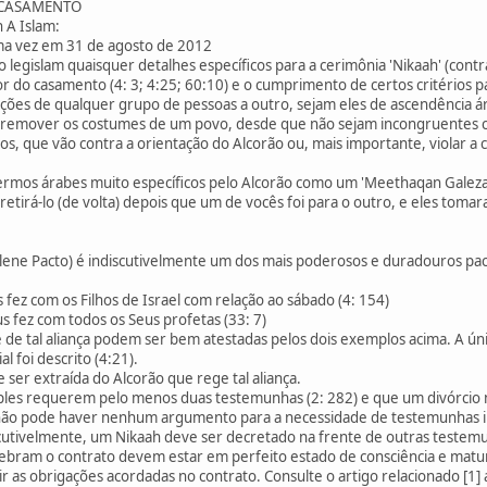
 CASAMENTO
 A Islam:
ima vez em 31 de agosto de 2012
o legislam quaisquer detalhes específicos para a cerimônia 'Nikaah' (cont
do casamento (4: 3; 4:25; 60:10) e o cumprimento de certos critérios pa
ões de qualquer grupo de pessoas a outro, sejam eles de ascendência ár
remover os costumes de um povo, desde que não sejam incongruentes com
os, que vão contra a orientação do Alcorão ou, mais importante, violar 
 termos árabes muito específicos pelo Alcorão como um 'Meethaqan Galeza
etirá-lo (de volta) depois que um de vocês foi para o outro, e eles toma
lene Pacto) é indiscutivelmente um dos mais poderosos e duradouros pa
 fez com os Filhos de Israel com relação ao sábado (4: 154)
us fez com todos os Seus profetas (33: 7)
 de tal aliança podem ser bem atestadas pelos dois exemplos acima. A únic
l foi descrito (4:21).
ser extraída do Alcorão que rege tal aliança.
mples requerem pelo menos duas testemunhas (2: 282) e que um divórcio
 não pode haver nenhum argumento para a necessidade de testemunhas i
cutivelmente, um Nikaah deve ser decretado na frente de outras testemun
lebram o contrato devem estar em perfeito estado de consciência e matur
as obrigações acordadas no contrato. Consulte o artigo relacionado [1] 