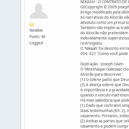
NIKAAH - O CONTRATO DE
GECopyright © 2009 Joseph
Artigo modificado pela últ
As narrativas do Alcorão nã
absoluto como um precursor 
Também não impõe as tradiç
Newbie
do Alcorão não pretendem 
Posts: 36
indevidamente supersticios
Logged
restringidos.
O 'Nikaah' foi descrito em
004: 021 "Como você pode r
Ilustração - Joseph Islam
O 'Meethaqan Galezaan (So
Alcorão para descrever:
(1) O solene pacto que Deus
(2) A aliança solene que De
A importância e a gravidade
quando o vínculo matrimonia
Há mais sabedoria que pode 
(1) Dado que contratos si
duas testemunhas (65: 2),
casamento. Portanto, indis
(2) Ambas as partes que ce
casamento e podem cumprir 