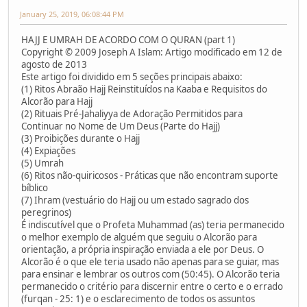
January 25, 2019, 06:08:44 PM
HAJJ E UMRAH DE ACORDO COM O QURAN (part 1)
Copyright © 2009 Joseph A Islam: Artigo modificado em 12 de
agosto de 2013
Este artigo foi dividido em 5 seções principais abaixo:
(1) Ritos Abraão Hajj Reinstituídos na Kaaba e Requisitos do
Alcorão para Hajj
(2) Rituais Pré-Jahaliyya de Adoração Permitidos para
Continuar no Nome de Um Deus (Parte do Hajj)
(3) Proibições durante o Hajj
(4) Expiações
(5) Umrah
(6) Ritos não-quiricosos - Práticas que não encontram suporte
bíblico
(7) Ihram (vestuário do Hajj ou um estado sagrado dos
peregrinos)
É indiscutível que o Profeta Muhammad (as) teria permanecido
o melhor exemplo de alguém que seguiu o Alcorão para
orientação, a própria inspiração enviada a ele por Deus. O
Alcorão é o que ele teria usado não apenas para se guiar, mas
para ensinar e lembrar os outros com (50:45). O Alcorão teria
permanecido o critério para discernir entre o certo e o errado
(furqan - 25: 1) e o esclarecimento de todos os assuntos