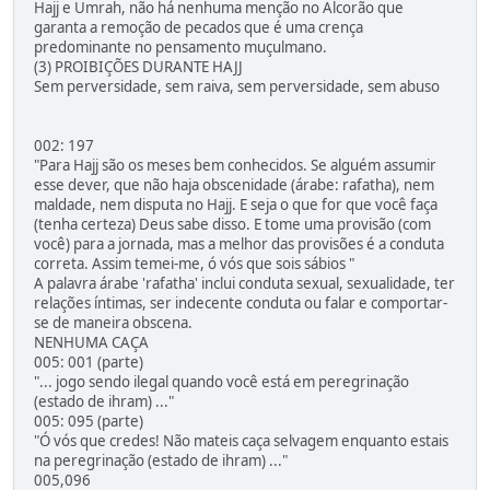
Hajj e Umrah, não há nenhuma menção no Alcorão que
garanta a remoção de pecados que é uma crença
predominante no pensamento muçulmano.
(3) PROIBIÇÕES DURANTE HAJJ
Sem perversidade, sem raiva, sem perversidade, sem abuso
002: 197
"Para Hajj são os meses bem conhecidos. Se alguém assumir
esse dever, que não haja obscenidade (árabe: rafatha), nem
maldade, nem disputa no Hajj. E seja o que for que você faça
(tenha certeza) Deus sabe disso. E tome uma provisão (com
você) para a jornada, mas a melhor das provisões é a conduta
correta. Assim temei-me, ó vós que sois sábios "
A palavra árabe 'rafatha' inclui conduta sexual, sexualidade, ter
relações íntimas, ser indecente conduta ou falar e comportar-
se de maneira obscena.
NENHUMA CAÇA
005: 001 (parte)
"... jogo sendo ilegal quando você está em peregrinação
(estado de ihram) ..."
005: 095 (parte)
"Ó vós que credes! Não mateis caça selvagem enquanto estais
na peregrinação (estado de ihram) ..."
005,096