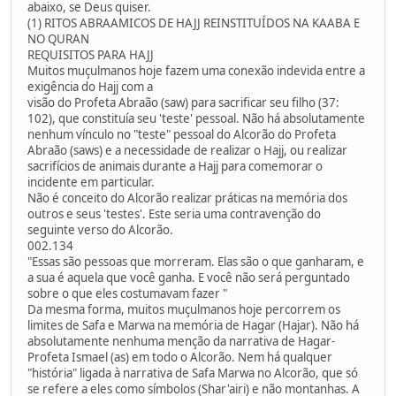
abaixo, se Deus quiser.
(1) RITOS ABRAAMICOS DE HAJJ REINSTITUÍDOS NA KAABA E
NO QURAN
REQUISITOS PARA HAJJ
Muitos muçulmanos hoje fazem uma conexão indevida entre a
exigência do Hajj com a
visão do Profeta Abraão (saw) para sacrificar seu filho (37:
102), que constituía seu 'teste' pessoal. Não há absolutamente
nenhum vínculo no "teste" pessoal do Alcorão do Profeta
Abraão (saws) e a necessidade de realizar o Hajj, ou realizar
sacrifícios de animais durante a Hajj para comemorar o
incidente em particular.
Não é conceito do Alcorão realizar práticas na memória dos
outros e seus 'testes'. Este seria uma contravenção do
seguinte verso do Alcorão.
002.134
"Essas são pessoas que morreram. Elas são o que ganharam, e
a sua é aquela que você ganha. E você não será perguntado
sobre o que eles costumavam fazer "
Da mesma forma, muitos muçulmanos hoje percorrem os
limites de Safa e Marwa na memória de Hagar (Hajar). Não há
absolutamente nenhuma menção da narrativa de Hagar-
Profeta Ismael (as) em todo o Alcorão. Nem há qualquer
"história" ligada à narrativa de Safa Marwa no Alcorão, que só
se refere a eles como símbolos (Shar'airi) e não montanhas. A