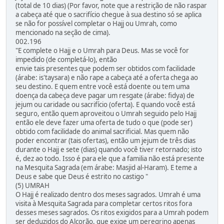
(total de 10 dias) (Por favor, note que a restrição de não raspar
a cabeça até que o sacrifício chegue à sua destino só se aplica
se não for possível completar o Hajj ou Umrah, como
mencionado na seção de cima).
002.196
"E complete o Hajj e o Umrah para Deus. Mas se você for
impedido (de completá-lo), então
envie tais presentes que podem ser obtidos com facilidade
(árabe: is'taysara) e não rape a cabeça até a oferta chega ao
seu destino. E quem entre você está doente ou tem uma
doença da cabeça deve pagar um resgate (árabe: fidya) de
jejum ou caridade ou sacrifício (oferta). E quando você está
seguro, então quem aproveitou o Umrah seguido pelo Hajj
então ele deve fazer uma oferta de tudo o que (pode ser)
obtido com facilidade do animal sacrificial. Mas quem não
poder encontrar (tais ofertas), então um jejum de três dias
durante o Hajj e sete (dias) quando você tiver retornado; isto
é, dez ao todo. Isso é para ele que a familia não está presente
na Mesquita Sagrada (em árabe: Masjid al-Haram). E teme a
Deus e sabe que Deus é estrito no castigo "
(5) UMRAH
O Hajj é realizado dentro dos meses sagrados. Umrah é uma
visita à Mesquita Sagrada para completar certos ritos fora
desses meses sagrados. Os ritos exigidos para a Umrah podem
ser deduzidos do Alcorão, que exige um peregrino apenas