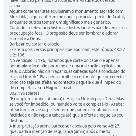
haver sanção para isso no Alcorão em virtude dos versos
acima.
Alguns comentaristas equiparam o monumento sagrado com
Muzdalifa, alguns inferem um lugar particular perto de Arafat,
enquanto outros tomam um significado mais genérico.
Contudo, a relevância histórica destes lugares não devem ser a
preocupação focal. O propósito deve ser lembrar e adorar
somente a Deus.
Barbear ou cortar o cabelo
Existem dois versos principais que abordam este tópico: 48:27
e 2: 196.
No versículo 2: 196, notamos que corte do cabelo é apenas
por implicação e não por meio de uma instrução explícita, ou
seja, o Alcorão não diz "rapar suas cabeças após a conclusão do
Hajj ou Umrah '. Ela apenas proíbe o cortar até que uma certa
condição seja satisfeita no contexto daquele que é impedido
de completar a seu Hajj ou Umrah.
002.196 (parte)
"E complete (árabe: atimmu) o Hajj e o Umrah para Deus. Mas
se você for impedido (ou mantido volte a completá-lo - Árabe:
uh'sirtum), envie os presentes que podem ser obtidos com
facilidade e não rape a cabeça até que a oferta chegue ao seu
destino ... "
A interpretação acima parece ser apoiada pelo verso 48:27,
que, dada a menção de segurança (amin) após o medo