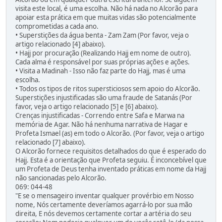
visita este local, é uma escolha. Não há nada no Alcorão para
apoiar esta prática em que muitas vidas são potencialmente
comprometidas a cada ano.
• Superstições da água benta - Zam Zam (Por favor, veja o
artigo relacionado [4] abaixo).
• Hajj por procuração (Realizando Hajj em nome de outro).
Cada alma é responsável por suas próprias ações e ações.
• Visita a Madinah - Isso não faz parte do Hajj, mas é uma
escolha.
• Todos os tipos de ritos supersticiosos sem apoio do Alcorão.
Superstições injustificadas são uma fraude de Satanás (Por
favor, veja o artigo relacionado [5] e [6] abaixo).
Crenças injustificadas - Correndo entre Safa e Marwa na
memória de Agar. Não há nenhuma narrativa de Hagar e
Profeta Ismael (as) em todo o Alcorão. (Por favor, veja o artigo
relacionado [7] abaixo).
O Alcorão fornece requisitos detalhados do que é esperado do
Hajj. Esta é a orientação que Profeta seguiu. É inconcebível que
um Profeta de Deus tenha inventado práticas em nome da Hajj
não sancionadas pelo Alcorão.
069: 044-48
"E se o mensageiro inventar qualquer provérbio em Nosso
nome, Nós certamente deveríamos agarrá-lo por sua mão
direita, E nós devemos certamente cortar a artéria do seu