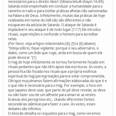
necessários para o direito 'deen' (tibiana lekulli shayin 16:89).
Satanás está empenhado em conduzir a humanidade para o
caminho errado e para instilar práticas alheias não sancionadas
na Palavra de Deus. Infelizmente, muitas das práticas de hoje
realizadas em nome do Islã não são diferentes e não
escaparam da astúcia de Satanás. O ataque de Satanás é
implacável e seu ataque é de todo lugar (7:17) Ele introduz
rituais, superstições e confunde o homem para acreditar
nelas.
(Por favor, veja artigos relacionados [4], [5] e [6] abaixo)
"Esteja sóbrio, fique vigilante; porque o seu adversário, o
diabo, como um leão que ruge, anda em busca de quem ele
pode devorar "[1]
O Hajj de hoje infelizmente se tornou fortemente focado em
rituais pedantes que não têm apoio das escrituras. Às vezes, a
pessoa fica tão focada nos rituais que a própria essência
espiritual do Hajj (peregrinação) parece estar comprometida.
Clérigos muçulmanos fazem afirmações elaboradas do que é e
o que não é necessário para o Hajj. Por exemplo, o foco em
que sapatos deve usar, que parte do pé deve revelar, se deve
ou não fazer uso de um alfinete para amarrar as vestes
brancas dos peregrinos etc., citando diferentes fontes
secundárias islâmicas para fazer o caso. Às vezes, esses
debates são infinitos.
O Alcorão detalha os requisitos para o Hajj, como veremos