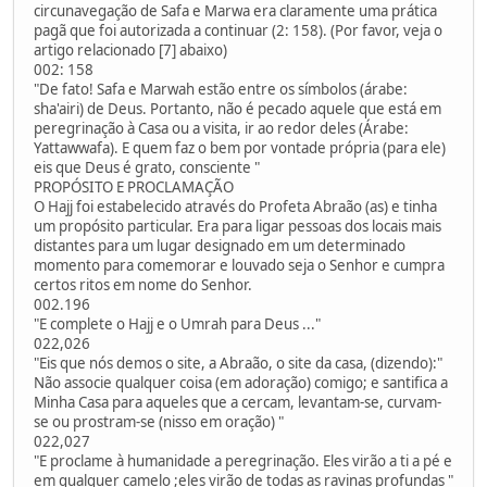
circunavegação de Safa e Marwa era claramente uma prática
pagã que foi autorizada a continuar (2: 158). (Por favor, veja o
artigo relacionado [7] abaixo)
002: 158
"De fato! Safa e Marwah estão entre os símbolos (árabe:
sha'airi) de Deus. Portanto, não é pecado aquele que está em
peregrinação à Casa ou a visita, ir ao redor deles (Árabe:
Yattawwafa). E quem faz o bem por vontade própria (para ele)
eis que Deus é grato, consciente "
PROPÓSITO E PROCLAMAÇÃO
O Hajj foi estabelecido através do Profeta Abraão (as) e tinha
um propósito particular. Era para ligar pessoas dos locais mais
distantes para um lugar designado em um determinado
momento para comemorar e louvado seja o Senhor e cumpra
certos ritos em nome do Senhor.
002.196
"E complete o Hajj e o Umrah para Deus ..."
022,026
"Eis que nós demos o site, a Abraão, o site da casa, (dizendo):"
Não associe qualquer coisa (em adoração) comigo; e santifica a
Minha Casa para aqueles que a cercam, levantam-se, curvam-
se ou prostram-se (nisso em oração) "
022,027
"E proclame à humanidade a peregrinação. Eles virão a ti a pé e
em qualquer camelo ;eles virão de todas as ravinas profundas "