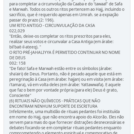
para completar a circunvolução da Caaba e do 'tawaaf' de Safa
e Marwah. Todos os outros ritos pertencem ao Hajj, incluindo o
sacrifício, que é requerido apenas em Umrah. se a expiação
passar do prazo (2: 196).
UM RITO ANTIGO - CIRCUNVULAÇÃO DA CASA
022,029
"Então, deixe-os completar os ritos prescritos para eles,
realizar seus votos e circunvalar a Casa Antiga (em árabe:
bil'bait-il-ateeq). "
O RITO PRÉ-JAHALIYYA É PERMITIDO CONTINUAR NO NOME
DE DEUS
002: 158
"De fato! Safa e Marwah estão entre os símbolos (árabe:
sha'airi) de Deus. Portanto, não é pecado aquele que está em
peregrinação à Casa (em árabe: hajjan) ou em visita (em árabe:
i'tamara), vá em volta deles (em árabe: Yattawwafa). E aquele
que faz o bem por vontade própria (para ele) Deus é grato,
Consciente"
(6) RITUAIS NÃO QUÍMICOS - PRÁTICAS QUE NÃO
ENCONTRAM NENHUM SUPORTE DE ESCRITURA
Infelizmente, uma multidão de rituais pedantes foi instituída
em nome do Hajj, que não encontra apoio do Alcorão. Eles não
servem para mais do que fornecer distrações desnecessárias e
debates focando-se em completar rituais pedantes enquanto
comprometendo o elemento espiritual e comemorativo de