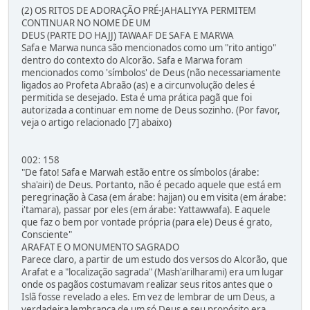
(2) OS RITOS DE ADORAÇÃO PRÉ-JAHALIYYA PERMITEM
CONTINUAR NO NOME DE UM
DEUS (PARTE DO HAJJ) TAWAAF DE SAFA E MARWA
Safa e Marwa nunca são mencionados como um "rito antigo"
dentro do contexto do Alcorão. Safa e Marwa foram
mencionados como 'símbolos' de Deus (não necessariamente
ligados ao Profeta Abraão (as) e a circunvolução deles é
permitida se desejado. Esta é uma prática pagã que foi
autorizada a continuar em nome de Deus sozinho. (Por favor,
veja o artigo relacionado [7] abaixo)
002: 158
"De fato! Safa e Marwah estão entre os símbolos (árabe:
sha'airi) de Deus. Portanto, não é pecado aquele que está em
peregrinação à Casa (em árabe: hajjan) ou em visita (em árabe:
i'tamara), passar por eles (em árabe: Yattawwafa). E aquele
que faz o bem por vontade própria (para ele) Deus é grato,
Consciente"
ARAFAT E O MONUMENTO SAGRADO
Parece claro, a partir de um estudo dos versos do Alcorão, que
Arafat e a "localização sagrada" (Mash'arilharami) era um lugar
onde os pagãos costumavam realizar seus ritos antes que o
Islã fosse revelado a eles. Em vez de lembrar de um Deus, a
verdadeira lembrança de um só Deus e seu propósito era