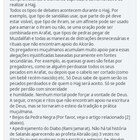
realizar a Hajj.
Todos os tipos de debates acontecem durante o Hajj. Por
exemplo, que tipo de sandálias usar, que parte do pé deve
estar visível, que tipo de ihram, se um alfinete pode ser usado
para amarrar o ihram ou não, se uma oração pode ser
combinada em Arafat, que tipos de pedras pegar de
Muzdalifah e todas as maneiras de distrações desnecessárias e
rituais que não encontram apoio do Alcorão.
Os pregadores muçulmanos acumulam muito apoio para essas
alegações injustificadas baseadas puramente em fontes
secundárias. Por exemplo, as queixas graves são feitas por
pregadores, como se alguém perdoasse todos os seus
pecados em Arafat, ou depois que o cabelo ser cortado (como
um bebê recém-nascido) etc. Só Deus sabe de quem serão os
pecados perdoados e de quem o Hajj será aceito. Só se pode
pedir perdão com sinceridade
e humildade. Nenhum mortal pode forçar a vontade de Deus.
A seguir, crenças e ritos que não encontram apoio na escritura
de Deus, mas se tornaram o esteio da tradição e prática
muçulmana.
• Beijos da Pedra Negra (Por favor, veja o artigo relacionado [2]
abaixo).
• Apedrejamento do Diabo (Rami Jamarat). Não há tal história
de Satanás aparecendo ao profeta Abraão (as) 3 vezes no
Alcorão ou em qualquer outra escritura anterior. Se alguém