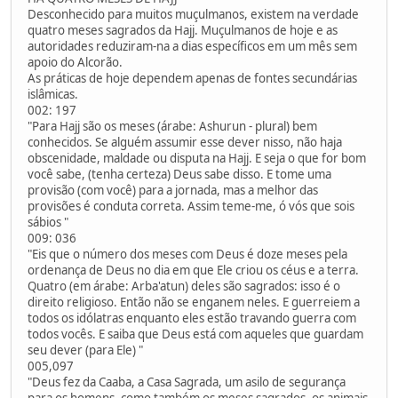
Desconhecido para muitos muçulmanos, existem na verdade
quatro meses sagrados da Hajj. Muçulmanos de hoje e as
autoridades reduziram-na a dias específicos em um mês sem
apoio do Alcorão.
As práticas de hoje dependem apenas de fontes secundárias
islâmicas.
002: 197
"Para Hajj são os meses (árabe: Ashurun - plural) bem
conhecidos. Se alguém assumir esse dever nisso, não haja
obscenidade, maldade ou disputa na Hajj. E seja o que for bom
você sabe, (tenha certeza) Deus sabe disso. E tome uma
provisão (com você) para a jornada, mas a melhor das
provisões é conduta correta. Assim teme-me, ó vós que sois
sábios "
009: 036
"Eis que o número dos meses com Deus é doze meses pela
ordenança de Deus no dia em que Ele criou os céus e a terra.
Quatro (em árabe: Arba'atun) deles são sagrados: isso é o
direito religioso. Então não se enganem neles. E guerreiem a
todos os idólatras enquanto eles estão travando guerra com
todos vocês. E saiba que Deus está com aqueles que guardam
seu dever (para Ele) "
005,097
"Deus fez da Caaba, a Casa Sagrada, um asilo de segurança
para os homens, como também os meses sagrados, os animais