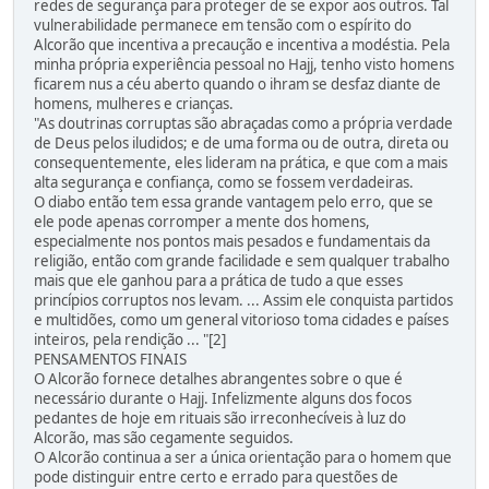
redes de segurança para proteger de se expor aos outros. Tal
vulnerabilidade permanece em tensão com o espírito do
Alcorão que incentiva a precaução e incentiva a modéstia. Pela
minha própria experiência pessoal no Hajj, tenho visto homens
ficarem nus a céu aberto quando o ihram se desfaz diante de
homens, mulheres e crianças.
"As doutrinas corruptas são abraçadas como a própria verdade
de Deus pelos iludidos; e de uma forma ou de outra, direta ou
consequentemente, eles lideram na prática, e que com a mais
alta segurança e confiança, como se fossem verdadeiras.
O diabo então tem essa grande vantagem pelo erro, que se
ele pode apenas corromper a mente dos homens,
especialmente nos pontos mais pesados e fundamentais da
religião, então com grande facilidade e sem qualquer trabalho
mais que ele ganhou para a prática de tudo a que esses
princípios corruptos nos levam. ... Assim ele conquista partidos
e multidões, como um general vitorioso toma cidades e países
inteiros, pela rendição ... "[2]
PENSAMENTOS FINAIS
O Alcorão fornece detalhes abrangentes sobre o que é
necessário durante o Hajj. Infelizmente alguns dos focos
pedantes de hoje em rituais são irreconhecíveis à luz do
Alcorão, mas são cegamente seguidos.
O Alcorão continua a ser a única orientação para o homem que
pode distinguir entre certo e errado para questões de