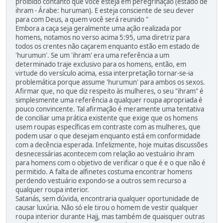
proibido contanto que você esteja em peregrinação (estado de
ihram - Árabe: huruman). E esteja consciente de seu dever
para com Deus, a quem você será reunido "
Embora a caça seja geralmente uma ação realizada por
homens, notamos no verso acima 5:95, uma diretriz para
todos os crentes não caçarem enquanto estão em estado de
'hurumun'. Se um 'ihram' era uma referência a um
determinado traje exclusivo para os homens, então, em
virtude do versículo acima, essa interpretação tornar-se-ia
problemática porque assume 'hurumun' para ambos os sexos.
Afirmar que, no que diz respeito às mulheres, o seu "ihram" é
simplesmente uma referência a qualquer roupa apropriada é
pouco convincente. Tal afirmação é meramente uma tentativa
de conciliar uma prática existente que exige que os homens
usem roupas específicas em contraste com as mulheres, que
podem usar o que desejam enquanto está em conformidade
com a decência esperada. Infelizmente, hoje muitas discussões
desnecessárias acontecem com relação ao vestuário ihram
para homens com o objetivo de verificar o que é e o que não é
permitido. A falta de alfinetes costuma encontrar homens
perdendo vestuário expondo-se a outros sem recurso a
qualquer roupa interior.
Satanás, sem dúvida, encontraria qualquer oportunidade de
causar luxúria. Não só ele tirou o homem de vestir qualquer
roupa interior durante Hajj, mas também de quaisquer outras