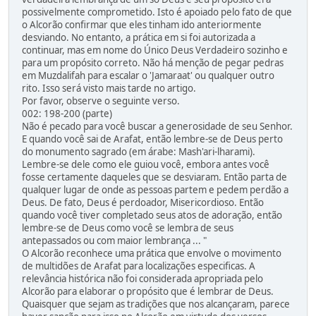
possivelmente comprometido. Isto é apoiado pelo fato de que
o Alcorão confirmar que eles tinham ido anteriormente
desviando. No entanto, a prática em si foi autorizada a
continuar, mas em nome do Único Deus Verdadeiro sozinho e
para um propósito correto. Não há menção de pegar pedras
em Muzdalifah para escalar o 'Jamaraat' ou qualquer outro
rito. Isso será visto mais tarde no artigo.
Por favor, observe o seguinte verso.
002: 198-200 (parte)
Não é pecado para você buscar a generosidade de seu Senhor.
E quando você sai de Arafat, então lembre-se de Deus perto
do monumento sagrado (em árabe: Mash'ari-lharami).
Lembre-se dele como ele guiou você, embora antes você
fosse certamente daqueles que se desviaram. Então parta de
qualquer lugar de onde as pessoas partem e pedem perdão a
Deus. De fato, Deus é perdoador, Misericordioso. Então
quando você tiver completado seus atos de adoração, então
lembre-se de Deus como você se lembra de seus
antepassados ou com maior lembrança ... "
O Alcorão reconhece uma prática que envolve o movimento
de multidões de Arafat para localizações especificas. A
relevância histórica não foi considerada apropriada pelo
Alcorão para elaborar o propósito que é lembrar de Deus.
Quaisquer que sejam as tradições que nos alcançaram, parece