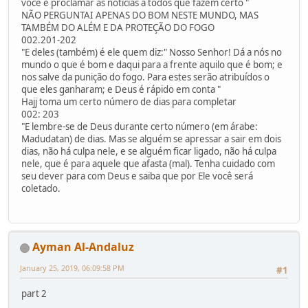
você e proclamar as notícias a todos que fazem certo "
NÃO PERGUNTAI APENAS DO BOM NESTE MUNDO, MAS
TAMBÉM DO ALÉM E DA PROTEÇÃO DO FOGO
002.201-202
"E deles (também) é ele quem diz:" Nosso Senhor! Dá a nós no
mundo o que é bom e daqui para a frente aquilo que é bom; e
nos salve da punição do fogo. Para estes serão atribuídos o
que eles ganharam; e Deus é rápido em conta "
Hajj toma um certo número de dias para completar
002: 203
"E lembre-se de Deus durante certo número (em árabe:
Madudatan) de dias. Mas se alguém se apressar a sair em dois
dias, não há culpa nele, e se alguém ficar ligado, não há culpa
nele, que é para aquele que afasta (mal). Tenha cuidado com
seu dever para com Deus e saiba que por Ele você será
coletado.
Ayman Al-Andaluz
January 25, 2019, 06:09:58 PM
#1
part 2