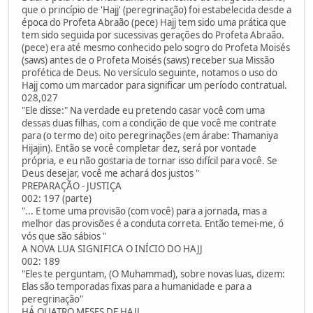
que o princípio de 'Hajj' (peregrinação) foi estabelecida desde a
época do Profeta Abraão (pece) Hajj tem sido uma prática que
tem sido seguida por sucessivas gerações do Profeta Abraão.
(pece) era até mesmo conhecido pelo sogro do Profeta Moisés
(saws) antes de o Profeta Moisés (saws) receber sua Missão
profética de Deus. No versículo seguinte, notamos o uso do
Hajj como um marcador para significar um período contratual.
028,027
"Ele disse:" Na verdade eu pretendo casar você com uma
dessas duas filhas, com a condição de que você me contrate
para (o termo de) oito peregrinações (em árabe: Thamaniya
Hijajin). Então se você completar dez, será por vontade
própria, e eu não gostaria de tornar isso difícil para você. Se
Deus desejar, você me achará dos justos "
PREPARAÇÃO - JUSTIÇA
002: 197 (parte)
"... E tome uma provisão (com você) para a jornada, mas a
melhor das provisões é a conduta correta. Então temei-me, ó
vós que são sábios "
A NOVA LUA SIGNIFICA O INÍCIO DO HAJJ
002: 189
"Eles te perguntam, (O Muhammad), sobre novas luas, dizem:
Elas são temporadas fixas para a humanidade e para a
peregrinação"
HÁ QUATRO MESES DE HAJJ