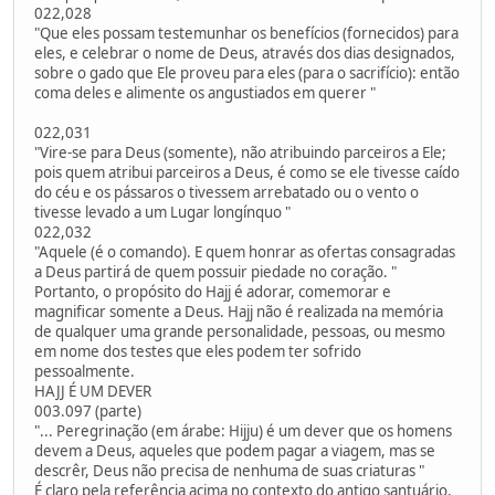
022,028
"Que eles possam testemunhar os benefícios (fornecidos) para
eles, e celebrar o nome de Deus, através dos dias designados,
sobre o gado que Ele proveu para eles (para o sacrifício): então
coma deles e alimente os angustiados em querer "
022,031
"Vire-se para Deus (somente), não atribuindo parceiros a Ele;
pois quem atribui parceiros a Deus, é como se ele tivesse caído
do céu e os pássaros o tivessem arrebatado ou o vento o
tivesse levado a um Lugar longínquo "
022,032
"Aquele (é o comando). E quem honrar as ofertas consagradas
a Deus partirá de quem possuir piedade no coração. "
Portanto, o propósito do Hajj é adorar, comemorar e
magnificar somente a Deus. Hajj não é realizada na memória
de qualquer uma grande personalidade, pessoas, ou mesmo
em nome dos testes que eles podem ter sofrido
pessoalmente.
HAJJ É UM DEVER
003.097 (parte)
"... Peregrinação (em árabe: Hijju) é um dever que os homens
devem a Deus, aqueles que podem pagar a viagem, mas se
descrêr, Deus não precisa de nenhuma de suas criaturas "
É claro pela referência acima no contexto do antigo santuário,