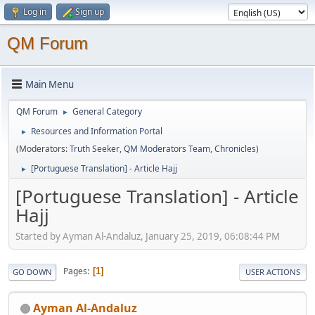
Log in
Sign up
QM Forum
Main Menu
QM Forum
General Category
►
Resources and Information Portal
►
(Moderators:
Truth Seeker
,
QM Moderators Team
,
Chronicles
)
[Portuguese Translation] - Article Hajj
►
[Portuguese Translation] - Article
Hajj
Started by Ayman Al-Andaluz, January 25, 2019, 06:08:44 PM
Pages
1
GO DOWN
USER ACTIONS
Ayman Al-Andaluz