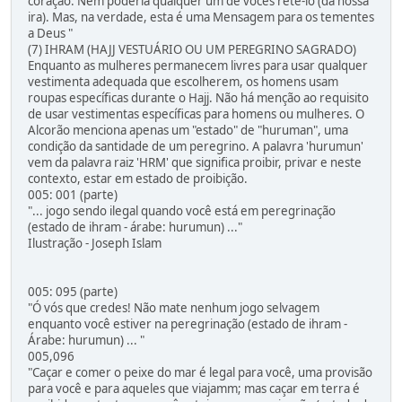
coração: Nem poderia qualquer um de vocês retê-lo (da nossa
ira). Mas, na verdade, esta é uma Mensagem para os tementes
a Deus "
(7) IHRAM (HAJJ VESTUÁRIO OU UM PEREGRINO SAGRADO)
Enquanto as mulheres permanecem livres para usar qualquer
vestimenta adequada que escolherem, os homens usam
roupas específicas durante o Hajj. Não há menção ao requisito
de usar vestimentas específicas para homens ou mulheres. O
Alcorão menciona apenas um "estado" de "huruman", uma
condição da santidade de um peregrino. A palavra 'hurumun'
vem da palavra raiz 'HRM' que significa proibir, privar e neste
contexto, estar em estado de proibição.
005: 001 (parte)
"... jogo sendo ilegal quando você está em peregrinação
(estado de ihram - árabe: hurumun) ..."
Ilustração - Joseph Islam
005: 095 (parte)
"Ó vós que credes! Não mate nenhum jogo selvagem
enquanto você estiver na peregrinação (estado de ihram -
Árabe: hurumun) ... "
005,096
"Caçar e comer o peixe do mar é legal para você, uma provisão
para você e para aqueles que viajamm; mas caçar em terra é