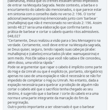
(takhafuna), indica que os crentes estavam sendo impedidos
de entrar na Mesquita Sagrada. Neste contexto, a barba e o
encurtamento do cabelo são mencionados, o que parece estar
em sintonia com o conselho dado no verso 2: 196. O 'corte'
adicional (wamuqassirina) émencionado junto com 'barbear'
(muhalliqina) que não é mencionado no versículo 2: 196. Assim
sendo 48:27 seria uma elaboração que confirma tanto a
prática de barbear e cortar o cabelo quanto ritos admissíveis.
048,027
"Certamente, Deus realizou a visão para o Seu Mensageiro na
verdade. Certamente, você deve entrar na Mesquita sagrada,
se Deus quiser, seguro, tendo rapado suas cabeças (árabe:
muhalliqina) e (cabelos) encurtados (Árabe: wamuqassirina) e
sem medo. Pois Ele sabia o que você não sabia e Ele concedeu,
além disso, uma vitória rápida "
Pode-se argumentar que rapar o cabelo é implícito como parte
do Hajj e da Umrah ou que é explícito (e, portanto, obrigatório)
apenas no caso de uma expiação e não é necessário se não for
impedido de completar o Hajj ou Umrah. No entanto, dada a
expiação necessária para quebrar a proibição de alguém não
cortar o cabelo até que o sacrifício tenha chegado ao seu
destino, é sugerido que o barbear / corte do cabelo era uma
norma e uma parte integrante da marcação do fim da
peregrinação.
Outro ponto importante a ser observado é que o barbear