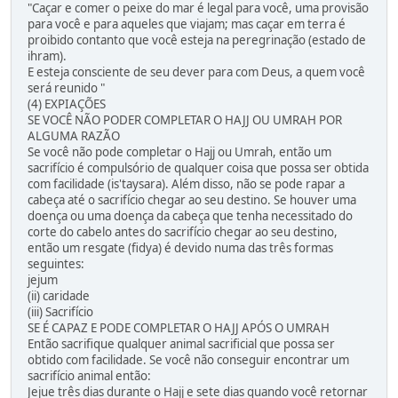
"Caçar e comer o peixe do mar é legal para você, uma provisão
para você e para aqueles que viajam; mas caçar em terra é
proibido contanto que você esteja na peregrinação (estado de
ihram).
E esteja consciente de seu dever para com Deus, a quem você
será reunido "
(4) EXPIAÇÕES
SE VOCÊ NÃO PODER COMPLETAR O HAJJ OU UMRAH POR
ALGUMA RAZÃO
Se você não pode completar o Hajj ou Umrah, então um
sacrifício é compulsório de qualquer coisa que possa ser obtida
com facilidade (is'taysara). Além disso, não se pode rapar a
cabeça até o sacrifício chegar ao seu destino. Se houver uma
doença ou uma doença da cabeça que tenha necessitado do
corte do cabelo antes do sacrifício chegar ao seu destino,
então um resgate (fidya) é devido numa das três formas
seguintes:
jejum
(ii) caridade
(iii) Sacrifício
SE É CAPAZ E PODE COMPLETAR O HAJJ APÓS O UMRAH
Então sacrifique qualquer animal sacrificial que possa ser
obtido com facilidade. Se você não conseguir encontrar um
sacrifício animal então:
Jejue três dias durante o Hajj e sete dias quando você retornar