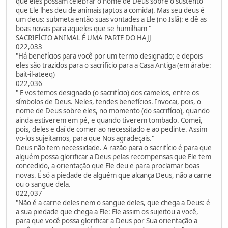
que eles possam celebrar o nome de Deus sobre o sustento
que Ele lhes deu de animais (aptos a comida). Mas seu deus é
um deus: submeta então suas vontades a Ele (no Islã): e dê as
boas novas para aqueles que se humilham "
SACRIFÍCIO ANIMAL É UMA PARTE DO HAJJ
022,033
"Há benefícios para você por um termo designado; e depois
eles são trazidos para o sacrifício para a Casa Antiga (em árabe:
bait-il-ateeq)
022,036
" E vos temos designado (o sacrifício) dos camelos, entre os
símbolos de Deus. Neles, tendes benefícios. Invocai, pois, o
nome de Deus sobre eles, no momento (do sacrifício), quando
ainda estiverem em pé, e quando tiverem tombado. Comei,
pois, deles e daí de comer ao necessitado e ao pedinte. Assim
vo-los sujeitamos, para que Nos agradeçais."
Deus não tem necessidade. A razão para o sacrifício é para que
alguém possa glorificar a Deus pelas recompensas que Ele tem
concedido, a orientação que Ele deu e para proclamar boas
novas. É só a piedade de alguém que alcança Deus, não a carne
ou o sangue dela.
022,037
"Não é a carne deles nem o sangue deles, que chega a Deus: é
a sua piedade que chega a Ele: Ele assim os sujeitou a você,
para que você possa glorificar a Deus por Sua orientação a