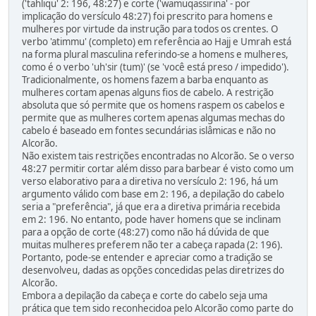
('tahliqu' 2: 196, 48:27) e corte ('wamuqassirina' - por
implicação do versículo 48:27) foi prescrito para homens e
mulheres por virtude da instrução para todos os crentes. O
verbo 'atimmu' (completo) em referência ao Hajj e Umrah está
na forma plural masculina referindo-se a homens e mulheres,
como é o verbo 'uh'sir (tum)' (se 'você está preso / impedido').
Tradicionalmente, os homens fazem a barba enquanto as
mulheres cortam apenas alguns fios de cabelo. A restrição
absoluta que só permite que os homens raspem os cabelos e
permite que as mulheres cortem apenas algumas mechas do
cabelo é baseado em fontes secundárias islâmicas e não no
Alcorão.
Não existem tais restrições encontradas no Alcorão. Se o verso
48:27 permitir cortar além disso para barbear é visto como um
verso elaborativo para a diretiva no versículo 2: 196, há um
argumento válido com base em 2: 196, a depilação do cabelo
seria a "preferência", já que era a diretiva primária recebida
em 2: 196. No entanto, pode haver homens que se inclinam
para a opção de corte (48:27) como não há dúvida de que
muitas mulheres preferem não ter a cabeça rapada (2: 196).
Portanto, pode-se entender e apreciar como a tradição se
desenvolveu, dadas as opções concedidas pelas diretrizes do
Alcorão.
Embora a depilação da cabeça e corte do cabelo seja uma
prática que tem sido reconhecidoa pelo Alcorão como parte do