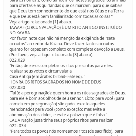
para ofertas e as guirlandas que os marcam: para que saibais
que Deus tem conhecimento do que está nos Céus e na Terra
e que Deus está bem familiarizado com todas as coisas "
Veja artigo relacionado [1] abaixo.
TAWAAF (CIRCUNVALAÇÃO) É UM RITO ANTIGO INSTITUÍDO
NO KA'ABA
Por favor, note que não há menção da exigência de "sete
circuitos" ao redor da Ka'aba. Deve fazer tantos circuitos
quanto for capaz em completo com completa devoção a Deus.
(Por favor, veja artigo relacionado [3] abaixo).
022,029
"Então, deixe-os completar os ritos prescritos para eles,
realizar seus votos e circunvalar a
Casa Antiga (em árabe: bil'bait-il-ateeq). "
HONRA OS RITOS SAGRADOS NO NOME DE DEUS
022,030
"Tal (é a peregrinação): quem honra os ritos sagrados de Deus,
para ele é bom aos olhos de seu senhor. Lícito para você (para
comida em peregrinação) são gado, exceto aqueles
mencionados para você (como exceção: mas evite a
abominação dos ídolos, e evite a palavra que é falsa "
CADA Nação justa tinha seus próprios ritos para realizar
022: 034
"Para todos os povos nós nomeamos ritos (de sacrifício), para