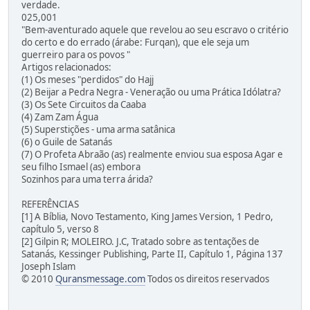
verdade.
025,001
"Bem-aventurado aquele que revelou ao seu escravo o critério
do certo e do errado (árabe: Furqan), que ele seja um
guerreiro para os povos "
Artigos relacionados:
(1) Os meses "perdidos" do Hajj
(2) Beijar a Pedra Negra - Veneração ou uma Prática Idólatra?
(3) Os Sete Circuitos da Caaba
(4) Zam Zam Água
(5) Superstições - uma arma satânica
(6) o Guile de Satanás
(7) O Profeta Abraão (as) realmente enviou sua esposa Agar e
seu filho Ismael (as) embora
Sozinhos para uma terra árida?
REFERÊNCIAS
[1] A Bíblia, Novo Testamento, King James Version, 1 Pedro,
capítulo 5, verso 8
[2] Gilpin R; MOLEIRO. J.C, Tratado sobre as tentações de
Satanás, Kessinger Publishing, Parte II, Capítulo 1, Página 137
Joseph Islam
© 2010
Quransmessage.com
Todos os direitos reservados