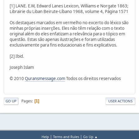
[1] LANE. E.W, Edward Lanes Lexicon, Williams e Norgate 1863;
Librairie du Liban Beirute-Líbano 1968, volume 4, Página 1571
Os destaques marcados em vermelho no excerto do léxico são
minhas próprias inserções. Eles não têm relação com o texto
original além do eles enfatizam a relevância para o tópico em
questão. Estas são apenas ilustrações e foram utilizadas
exclusivamente para fins educacionais e fins explicativos.
[2] Ibid.
Joseph Islam
© 2010
Quransmessage.com
Todos os direitos reservados
Pages
1
GO UP
USER ACTIONS
|
|
Help
Terms and Rules
Go Up ▲