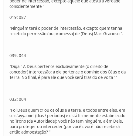
poder de intercessão, excepto aquele que atesta a verdade
conscientemente "
019: 087
"Ninguém terá o poder de intercessão, excepto quem tenha
recebido permissão (ou promessa) de (Deus) Mais Gracioso ".
039: 044
"Diga:" A Deus pertence exclusivamente (o direito de
conceder) intercessão: a ele pertence o domínio dos Céus e da
Terra: No final, é para Ele que você será trazido de volta ""
032: 004
"Foi Deus quem criou os céus e a terra, e todos entre eles, em
seis 'ayyamin' (dias / períodos) e está firmemente estabelecido
no Trono (da Autoridade): você não tem ninguém, além Dele,
para proteger ou interceder (por você): você não receberá
então admoestação? "