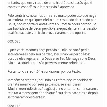
entanto, que em virtude de uma hipotética situação que é
contexto específico, a intercessão é aprovada.
Pelo contrário, notamos um verso muito poderoso que nega
ao Profeta ter qualquer efeito num resultado decretado por
Deus, não importa quantas vezes o Profeta pediu perdão. Se
sua habilidade de pedir perdão era equivalente a intercessão
qualificada, este versículo prova claramente o oposto.
009: 080
"Quer você (Maomé) peça perdão ou não: se você pedir
setenta vezes pelo seu perdão, Deus não vai perdoá-los:
porque eles rejeitaram a Deus e ao Seu Mensageiro: e Deus
não guia aqueles que são perversamente rebeldes ".
Portanto, o verso 4.64 é condicional por contexto.
Também os crentes (incluindo o Profeta) são impedidos de
orar até mesmo por seus próximos, se eles fossem
'Mushrikeen' (idólatras / pagãos) e, no entanto, continuaram a
rejeitar a mensagem depois que ficou claro para eles e depois
se tornaram "descrentes".
009: 113