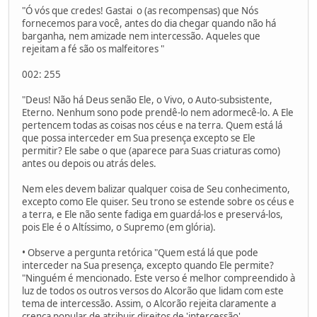
"Ó vós que credes! Gastai o (as recompensas) que Nós
fornecemos para você, antes do dia chegar quando não há
barganha, nem amizade nem intercessão. Aqueles que
rejeitam a fé são os malfeitores "
002: 255
"Deus! Não há Deus senão Ele, o Vivo, o Auto-subsistente,
Eterno. Nenhum sono pode prendê-lo nem adormecê-lo. A Ele
pertencem todas as coisas nos céus e na terra. Quem está lá
que possa interceder em Sua presença excepto se Ele
permitir? Ele sabe o que (aparece para Suas criaturas como)
antes ou depois ou atrás deles.
Nem eles devem balizar qualquer coisa de Seu conhecimento,
excepto como Ele quiser. Seu trono se estende sobre os céus e
a terra, e Ele não sente fadiga em guardá-los e preservá-los,
pois Ele é o Altíssimo, o Supremo (em glória).
• Observe a pergunta retórica "Quem está lá que pode
interceder na Sua presença, excepto quando Ele permite?
"Ninguém é mencionado. Este verso é melhor compreendido à
luz de todos os outros versos do Alcorão que lidam com este
tema de intercessão. Assim, o Alcorão rejeita claramente a
crença popular de atribuir direitos de 'intercessão'