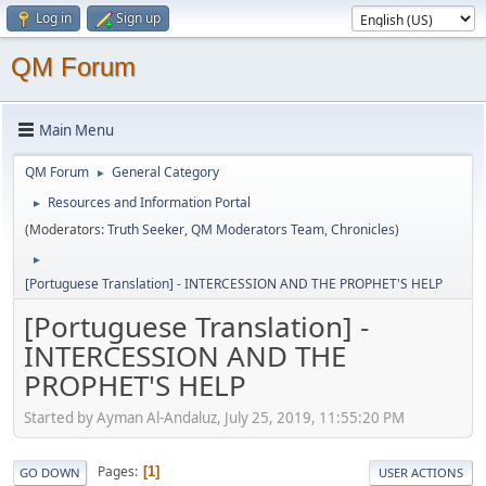
Log in
Sign up
QM Forum
Main Menu
QM Forum
General Category
►
Resources and Information Portal
►
(Moderators:
Truth Seeker
,
QM Moderators Team
,
Chronicles
)
►
[Portuguese Translation] - INTERCESSION AND THE PROPHET'S HELP
[Portuguese Translation] -
INTERCESSION AND THE
PROPHET'S HELP
Started by Ayman Al-Andaluz, July 25, 2019, 11:55:20 PM
Pages
1
GO DOWN
USER ACTIONS