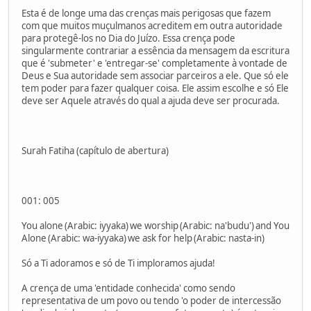
Esta é de longe uma das crenças mais perigosas que fazem
com que muitos muçulmanos acreditem em outra autoridade
para protegê-los no Dia do Juízo. Essa crença pode
singularmente contrariar a essência da mensagem da escritura
que é 'submeter' e 'entregar-se' completamente à vontade de
Deus e Sua autoridade sem associar parceiros a ele. Que só ele
tem poder para fazer qualquer coisa. Ele assim escolhe e só Ele
deve ser Aquele através do qual a ajuda deve ser procurada.
Surah Fatiha (capítulo de abertura)
001: 005
You alone (Arabic: iyyaka) we worship (Arabic: na'budu') and You
Alone (Arabic: wa-iyyaka) we ask for help (Arabic: nasta-in)
Só a Ti adoramos e só de Ti imploramos ajuda!
A crença de uma 'entidade conhecida' como sendo
representativa de um povo ou tendo 'o poder de intercessão