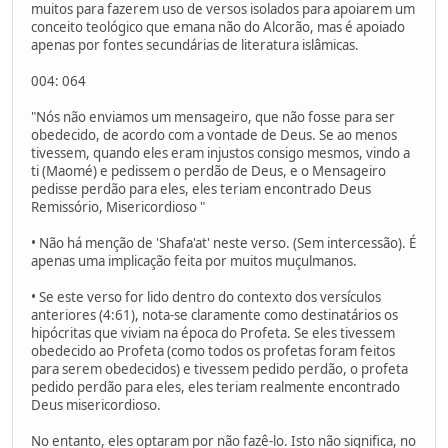
muitos para fazerem uso de versos isolados para apoiarem um
conceito teológico que emana não do Alcorão, mas é apoiado
apenas por fontes secundárias de literatura islâmicas.
004: 064
"Nós não enviamos um mensageiro, que não fosse para ser
obedecido, de acordo com a vontade de Deus. Se ao menos
tivessem, quando eles eram injustos consigo mesmos, vindo a
ti (Maomé) e pedissem o perdão de Deus, e o Mensageiro
pedisse perdão para eles, eles teriam encontrado Deus
Remissório, Misericordioso "
• Não há menção de 'Shafa'at' neste verso. (Sem intercessão). É
apenas uma implicação feita por muitos muçulmanos.
• Se este verso for lido dentro do contexto dos versículos
anteriores (4:61), nota-se claramente como destinatários os
hipócritas que viviam na época do Profeta. Se eles tivessem
obedecido ao Profeta (como todos os profetas foram feitos
para serem obedecidos) e tivessem pedido perdão, o profeta
pedido perdão para eles, eles teriam realmente encontrado
Deus misericordioso.
No entanto, eles optaram por não fazê-lo. Isto não significa, no