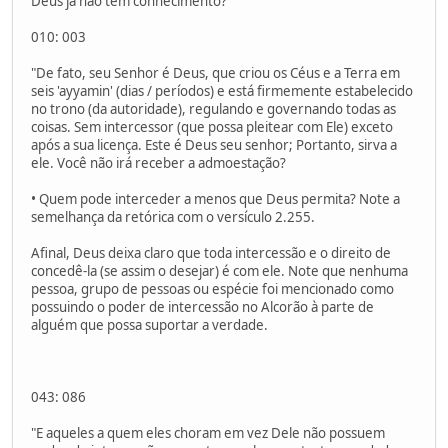
Deus já não tem conhecimento?
010: 003
"De fato, seu Senhor é Deus, que criou os Céus e a Terra em
seis 'ayyamin' (dias / períodos) e está firmemente estabelecido
no trono (da autoridade), regulando e governando todas as
coisas. Sem intercessor (que possa pleitear com Ele) exceto
após a sua licença. Este é Deus seu senhor; Portanto, sirva a
ele. Você não irá receber a admoestação?
• Quem pode interceder a menos que Deus permita? Note a
semelhança da retórica com o versículo 2.255.
Afinal, Deus deixa claro que toda intercessão e o direito de
concedê-la (se assim o desejar) é com ele. Note que nenhuma
pessoa, grupo de pessoas ou espécie foi mencionado como
possuindo o poder de intercessão no Alcorão à parte de
alguém que possa suportar a verdade.
043: 086
"E aqueles a quem eles choram em vez Dele não possuem