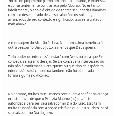
'no dia do julgamento (como um profeta ou santo) é extensiva
e consistentemente contrariada pelo Alcorão. No entanto,
infelizmente, o apoio é obtido de fontes secundárias islâmicas
com uso desesperado de versos alcorânicos isolados,
arrancados de seu contexto e significado. Isso será tratado
mais abaixo.
A mensagem do Alcorão é clara. Nenhuma alma beneficiará
outra pessoa no Dia do Juízo, a menos que Deus queira.
Todo poder de intercessão estará com Deus ou para que Ele
conceda, se assim o desejar. Se Ele concederá intercessão ou
não não é confirmada. Para 'quem' ou que tipo de espécie tal
intercessão será concedida também não foi elaborada de
forma alguma no Alcorão.
No entanto, muitos muçulmanos continuam a confiar na crença
insustentável de que o Profeta Maomé (as) seja 'e' tenha
autoridade para ser 'seu salvador no Dia do Juízo. Isso tem
muita ressonância com a noção cristã de que "Jesus Cristo" será
seu salvador no Dia do Juízo.