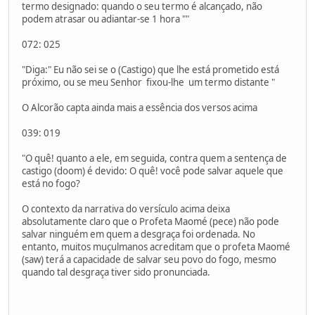
termo designado: quando o seu termo é alcançado, não
podem atrasar ou adiantar-se 1 hora ""
072: 025
"Diga:" Eu não sei se o (Castigo) que lhe está prometido está
próximo, ou se meu Senhor fixou-lhe um termo distante "
O Alcorão capta ainda mais a essência dos versos acima
039: 019
"O quê! quanto a ele, em seguida, contra quem a sentença de
castigo (doom) é devido: O quê! você pode salvar aquele que
está no fogo?
O contexto da narrativa do versículo acima deixa
absolutamente claro que o Profeta Maomé (pece) não pode
salvar ninguém em quem a desgraça foi ordenada. No
entanto, muitos muçulmanos acreditam que o profeta Maomé
(saw) terá a capacidade de salvar seu povo do fogo, mesmo
quando tal desgraça tiver sido pronunciada.