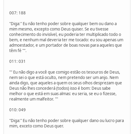
007: 188
"Diga:" Eu não tenho poder sobre qualquer bem ou dano a
mim mesmo, excepto como Deus quiser. Se eu tivesse
conhecimento do invisível, eu poderia ter multiplicado todo o
bem, e nenhum mal deveria ter me tocado: eu sou apenas um
admoestador, e um portador de boas novas para aqueles que
têm fé "".
011: 031
"" Eu não digo a você que comigo estão os tesouros de Deus,
nem sei o que está oculto, nem pretendo ser um anjo. Nem
ainda digo, que aqueles a quem os seus olhos desprezam que
Deus não lhes concederá (todos) isso é bom: Deus sabe
melhor o que está em suas almas: eu seria, se eu o fizesse,
realmente um malfeitor. ""
010: 049
"Diga:" Eu não tenho poder sobre qualquer dano ou lucro para
mim, exceto como Deus quer.