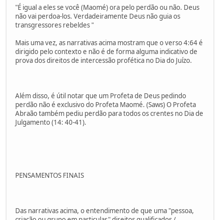
"É igual a eles se você (Maomé) ora pelo perdão ou não. Deus
não vai perdoa-los. Verdadeiramente Deus não guia os
transgressores rebeldes "
Mais uma vez, as narrativas acima mostram que o verso 4:64 é
dirigido pelo contexto e não é de forma alguma indicativo de
prova dos direitos de intercessão profética no Dia do Juízo.
Além disso, é útil notar que um Profeta de Deus pedindo
perdão não é exclusivo do Profeta Maomé. (Saws) O Profeta
Abraão também pediu perdão para todos os crentes no Dia de
Julgamento (14: 40-41).
PENSAMENTOS FINAIS
Das narrativas acima, o entendimento de que uma "pessoa,
criação ou grupo em particular" direitos qualificados /