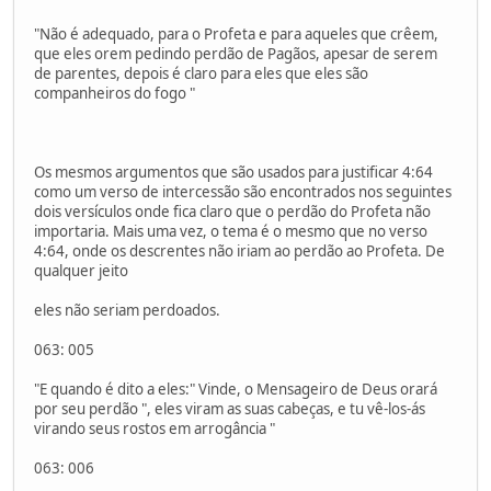
"Não é adequado, para o Profeta e para aqueles que crêem,
que eles orem pedindo perdão de Pagãos, apesar de serem
de parentes, depois é claro para eles que eles são
companheiros do fogo "
Os mesmos argumentos que são usados ​​para justificar 4:64
como um verso de intercessão são encontrados nos seguintes
dois versículos onde fica claro que o perdão do Profeta não
importaria. Mais uma vez, o tema é o mesmo que no verso
4:64, onde os descrentes não iriam ao perdão ao Profeta. De
qualquer jeito
eles não seriam perdoados.
063: 005
"E quando é dito a eles:" Vinde, o Mensageiro de Deus orará
por seu perdão ", eles viram as suas cabeças, e tu vê-los-ás
virando seus rostos em arrogância "
063: 006