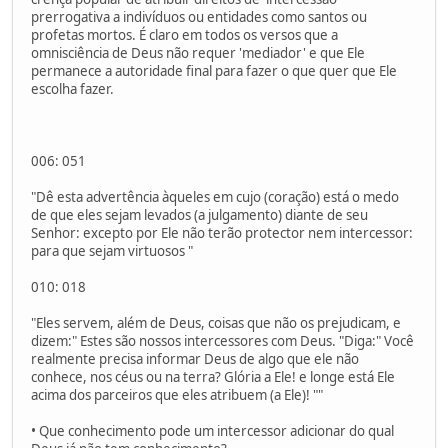
prerrogativa a indivíduos ou entidades como santos ou
profetas mortos. É claro em todos os versos que a
omnisciência de Deus não requer 'mediador' e que Ele
permanece a autoridade final para fazer o que quer que Ele
escolha fazer.
006: 051
"Dê esta advertência àqueles em cujo (coração) está o medo
de que eles sejam levados (a julgamento) diante de seu
Senhor: excepto por Ele não terão protector nem intercessor:
para que sejam virtuosos "
010: 018
"Eles servem, além de Deus, coisas que não os prejudicam, e
dizem:" Estes são nossos intercessores com Deus. "Diga:" Você
realmente precisa informar Deus de algo que ele não
conhece, nos céus ou na terra? Glória a Ele! e longe está Ele
acima dos parceiros que eles atribuem (a Ele)! ""
• Que conhecimento pode um intercessor adicionar do qual