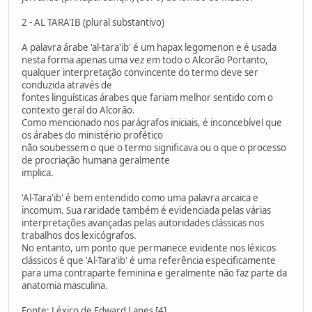
2 - AL TARA'IB (plural substantivo)
A palavra árabe 'al-tara'ib' é um hapax legomenon e é usada
nesta forma apenas uma vez em todo o Alcorão Portanto,
qualquer interpretação convincente do termo deve ser
conduzida através de
fontes linguísticas árabes que fariam melhor sentido com o
contexto geral do Alcorão.
Como mencionado nos parágrafos iniciais, é inconcebível que
os árabes do ministério profético
não soubessem o que o termo significava ou o que o processo
de procriação humana geralmente
implica.
'Al-Tara'ib' é bem entendido como uma palavra arcaica e
incomum. Sua raridade também é evidenciada pelas várias
interpretações avançadas pelas autoridades clássicas nos
trabalhos dos lexicógrafos.
No entanto, um ponto que permanece evidente nos léxicos
clássicos é que 'Al-Tara'ib' é uma referência especificamente
para uma contraparte feminina e geralmente não faz parte da
anatomia masculina.
Fonte: Léxico de Edward Lanes [4]