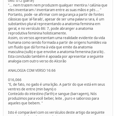
060: 012 (parte)
"... nem trazem nem produzem qualquer mentira / calúnia que
eles inventaram / inventaram entre as suas mãos e pés ... "
Portanto, pode -se afirmar com segurança a partir de fontes
clássicas que 'al-Taraib', apesar de ser uma palavra rara, é um
substantivo plural representando a anatomia feminina em
geral, e no versículo 86: 7, pode abranger a anatomia
reprodutiva feminina holisticamente.
Assim, os versos apresentam uma realidade evidente da vida
humana como sendo formada a partir de origens humildes via
um fluido que dá forma à vida que emite da anatomia
masculina (sulb) e que envolve a anatomia femenina (tara'ib) .
Esta conclusão também é apoiada por apresentar a seguinte
analogia com outro verso do Alcorão
ANALOGIA COM VERSO 16:66
016,066
"E, de fato, no gado é uma lição. A partir do que está em seus
ventres de entre (min bayni) o
Conteúdo do intestino (farth) e sangue (barragem), Nós
produzimos para você beber, leite , puro e saboroso para
aqueles que bebem. "
Isto é comparável com os versículos deste artigo da seguinte