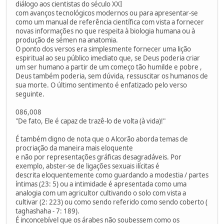
diálogo aos cientistas do século XXI
com avanços tecnológicos modernos ou para apresentar-se
como um manual de referência científica com vista a fornecer
novas informações no que respeita à biologia humana ou à
produção de sémen na anatomia.
O ponto dos versos era simplesmente fornecer uma lição
espiritual ao seu público imediato que, se Deus poderia criar
um ser humano a partir de um começo tão humilde e pobre ,
Deus também poderia, sem dúvida, ressuscitar os humanos de
sua morte. O último sentimento é enfatizado pelo verso
seguinte.
086,008
"De fato, Ele é capaz de trazê-lo de volta (à vida)!"
É também digno de nota que o Alcorão aborda temas de
procriação da maneira mais eloquente
e não por representações gráficas desagradáveis. Por
exemplo, abster-se de ligações sexuais ilícitas é
descrita eloquentemente como guardando a modestia / partes
íntimas (23: 5) ou a intimidade é apresentada como uma
analogia com um agricultor cultivando o solo com vista a
cultivar (2: 223) ou como sendo referido como sendo coberto (
taghashaha - 7: 189).
É inconcebível que os árabes não soubessem como os