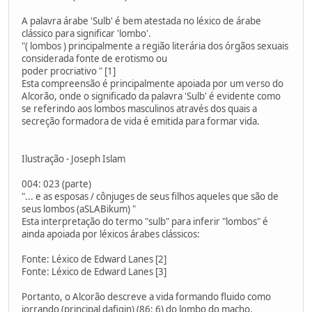
A palavra árabe 'Sulb' é bem atestada no léxico de árabe
clássico para significar 'lombo'.
"( lombos ) principalmente a região literária dos órgãos sexuais
considerada fonte de erotismo ou
poder procriativo " [1]
Esta compreensão é principalmente apoiada por um verso do
Alcorão, onde o significado da palavra 'Sulb' é evidente como
se referindo aos lombos masculinos através dos quais a
secreção formadora de vida é emitida para formar vida.
Ilustração - Joseph Islam
004: 023 (parte)
"... e as esposas / cônjuges de seus filhos aqueles que são de
seus lombos (aSLABikum) "
Esta interpretação do termo "sulb" para inferir "lombos" é
ainda apoiada por léxicos árabes clássicos:
Fonte: Léxico de Edward Lanes [2]
Fonte: Léxico de Edward Lanes [3]
Portanto, o Alcorão descreve a vida formando fluido como
jorrando (principal dafiqin) (86: 6) do lombo do macho.