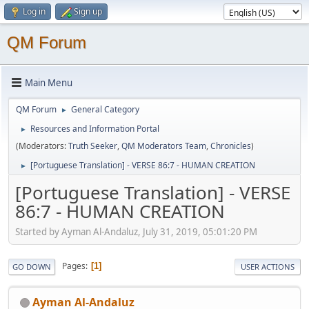
Log in
Sign up
QM Forum
Main Menu
QM Forum
General Category
►
Resources and Information Portal
►
(Moderators:
Truth Seeker
,
QM Moderators Team
,
Chronicles
)
[Portuguese Translation] - VERSE 86:7 - HUMAN CREATION
►
[Portuguese Translation] - VERSE
86:7 - HUMAN CREATION
Started by Ayman Al-Andaluz, July 31, 2019, 05:01:20 PM
Pages
1
GO DOWN
USER ACTIONS
Ayman Al-Andaluz