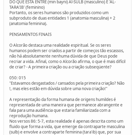
DO QUE ESTÁ ENTRE (min bayni) Al-SULB (masculino) E 'AL-
TARA'IB' (feminino)
Portanto, os seres humanos são produzidos como um
subproduto de duas entidades 1 (anatomia masculina) + 2
(anatomia feminina).
PENSAMENTOS FINAIS
O Alcorão destaca uma realidade espiritual. Se os seres
humanos podem ser criados a partir de começos tão escassos,
não há absolutamente nenhuma dúvida de que Deus pode
recriar a vida. Afinal, como o Alcorão afirma, o que é mais difícil
de criar? - A primeira criação ou a criação subseqüente?
050: 015
"Estavamos desgastados / cansados pela primeira criação? Não
!, mas eles estão em dúvida sobre uma nova criação!"
A representação da forma humana de origens humildes é
representada de uma maneira que permanece abrangente e
fala para uma audiência que estaria familiarizada com a
reprodução humana.
Nos versos 86: 5-7, esta realidade é apenas descrita como um
fluido que forma a vida, que emerge da contraparte masculina
(sulb) e envolve a contraparte feminina (tara'ib) que, por sua