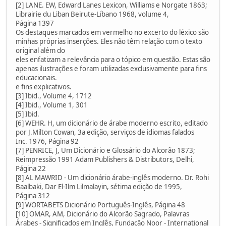
[2] LANE. EW, Edward Lanes Lexicon, Williams e Norgate 1863;
Librairie du Liban Beirute-Líbano 1968, volume 4,
Página 1397
Os destaques marcados em vermelho no excerto do léxico são
minhas próprias inserções. Eles não têm relação com o texto
original além do
eles enfatizam a relevância para o tópico em questão. Estas são
apenas ilustrações e foram utilizadas exclusivamente para fins
educacionais.
e fins explicativos.
[3] Ibid., Volume 4, 1712
[4] Ibid., Volume 1, 301
[5] Ibid.
[6] WEHR. H, um dicionário de árabe moderno escrito, editado
por J.Milton Cowan, 3a edição, serviços de idiomas falados
Inc. 1976, Página 92
[7] PENRICE, J, Um Dicionário e Glossário do Alcorão 1873;
Reimpressão 1991 Adam Publishers & Distributors, Delhi,
Página 22
[8] AL MAWRID - Um dicionário árabe-inglês moderno. Dr. Rohi
Baalbaki, Dar El-Ilm Lilmalayin, sétima edição de 1995,
Página 312
[9] WORTABETS Dicionário Português-Inglês, Página 48
[10] OMAR, AM, Dicionário do Alcorão Sagrado, Palavras
Árabes - Significados em Inglês, Fundação Noor - International