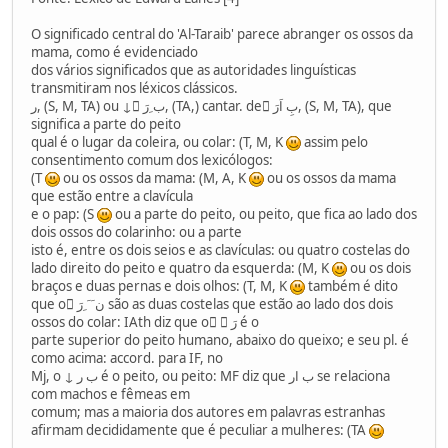
O significado central do 'Al-Taraib' parece abranger os ossos da
mama, como é evidenciado
dos vários significados que as autoridades linguísticas
transmitiram nos léxicos clássicos.
ر, (S, M, TA) ou ↓ ٌب ِرَ, (TA,) cantar. de ُبِ اَرَ, (S, M, TA), que
significa a parte do peito
qual é o lugar da coleira, ou colar: (T, M, K
assim pelo
consentimento comum dos lexicólogos:
(T
ou os ossos da mama: (M, A, K
ou os ossos da mama
que estão entre a clavícula
e o pap: (S
ou a parte do peito, ou peito, que fica ao lado dos
dois ossos do colarinho: ou a parte
isto é, entre os dois seios e as clavículas: ou quatro costelas do
lado direito do peito e quatro da esquerda: (M, K
ou os dois
braços e duas pernas e dois olhos: (T, M, K
também é dito
que o ِن َ َ ِرَ são as duas costelas que estão ao lado dos dois
ossos do colar: IAth diz que o َ ِرَ é o
parte superior do peito humano, abaixo do queixo; e seu pl. é
como acima: accord. para IF, no
Mj, o ↓ ب ر é o peito, ou peito: MF diz que ب ار se relaciona
com machos e fêmeas em
comum; mas a maioria dos autores em palavras estranhas
afirmam decididamente que é peculiar a mulheres: (TA