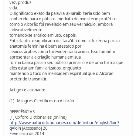
vez, produz
vida.
O significado exato da palavra 'al-Taraib' teria sido bem
conhecido para o público imediato do ministério profético
como o Alcorão foi revelado em seu vernáculo, embora
indiscutivelmente
tornando-se arcaico em uso, depois.
Entretanto, o significado de 'tara'ib' como referência para a
anatomia feminina é bem atestado por
Léxicos árabes como foi evidenciado acima. Isso também
apresentaria a criação humana em sua
forma básica para o seu público primário e de uma forma que
eles estariam familiarizados, enquanto
mantendo o foco na mensagem espiritual que o Alcorão
pretende transmitir.
Artigo relacionado:
(1) Milagres Científicos no Alcorão
REFERÊNCIAS
[1] Oxford Dictionaries [online]
http://www.oxforddictionaries.com/definition/english/loin?
q=loin
[Acessado] 20
Fevereiro de 2014