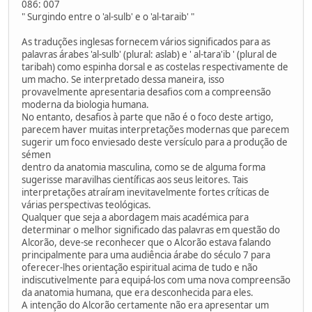
086: 007
" Surgindo entre o 'al-sulb' e o 'al-taraib' "
As traduções inglesas fornecem vários significados para as
palavras árabes 'al-sulb' (plural: aslab) e ' al-tara'ib ' (plural de
taribah) como espinha dorsal e as costelas respectivamente de
um macho. Se interpretado dessa maneira, isso
provavelmente apresentaria desafios com a compreensão
moderna da biologia humana.
No entanto, desafios à parte que não é o foco deste artigo,
parecem haver muitas interpretações modernas que parecem
sugerir um foco enviesado deste versículo para a produção de
sémen
dentro da anatomia masculina, como se de alguma forma
sugerisse maravilhas científicas aos seus leitores. Tais
interpretações atraíram inevitavelmente fortes críticas de
várias perspectivas teológicas.
Qualquer que seja a abordagem mais académica para
determinar o melhor significado das palavras em questão do
Alcorão, deve-se reconhecer que o Alcorão estava falando
principalmente para uma audiência árabe do século 7 para
oferecer-lhes orientação espiritual acima de tudo e não
indiscutivelmente para equipá-los com uma nova compreensão
da anatomia humana, que era desconhecida para eles.
A intenção do Alcorão certamente não era apresentar um