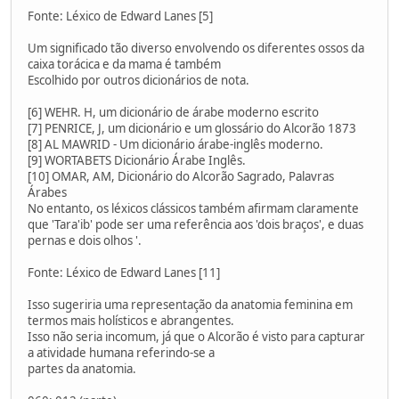
Fonte: Léxico de Edward Lanes [5]
Um significado tão diverso envolvendo os diferentes ossos da
caixa torácica e da mama é também
Escolhido por outros dicionários de nota.
[6] WEHR. H, um dicionário de árabe moderno escrito
[7] PENRICE, J, um dicionário e um glossário do Alcorão 1873
[8] AL MAWRID - Um dicionário árabe-inglês moderno.
[9] WORTABETS Dicionário Árabe Inglês.
[10] OMAR, AM, Dicionário do Alcorão Sagrado, Palavras
Árabes
No entanto, os léxicos clássicos também afirmam claramente
que 'Tara'ib' pode ser uma referência aos 'dois braços', e duas
pernas e dois olhos '.
Fonte: Léxico de Edward Lanes [11]
Isso sugeriria uma representação da anatomia feminina em
termos mais holísticos e abrangentes.
Isso não seria incomum, já que o Alcorão é visto para capturar
a atividade humana referindo-se a
partes da anatomia.