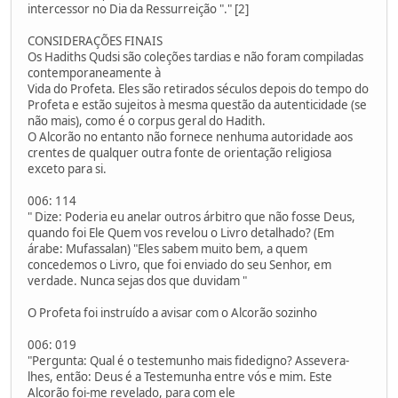
intercessor no Dia da Ressurreição "." [2]
CONSIDERAÇÕES FINAIS
Os Hadiths Qudsi são coleções tardias e não foram compiladas
contemporaneamente à
Vida do Profeta. Eles são retirados séculos depois do tempo do
Profeta e estão sujeitos à mesma questão da autenticidade (se
não mais), como é o corpus geral do Hadith.
O Alcorão no entanto não fornece nenhuma autoridade aos
crentes de qualquer outra fonte de orientação religiosa
exceto para si.
006: 114
" Dize: Poderia eu anelar outros árbitro que não fosse Deus,
quando foi Ele Quem vos revelou o Livro detalhado? (Em
árabe: Mufassalan) "Eles sabem muito bem, a quem
concedemos o Livro, que foi enviado do seu Senhor, em
verdade. Nunca sejas dos que duvidam "
O Profeta foi instruído a avisar com o Alcorão sozinho
006: 019
"Pergunta: Qual é o testemunho mais fidedigno? Assevera-
lhes, então: Deus é a Testemunha entre vós e mim. Este
Alcorão foi-me revelado, para com ele