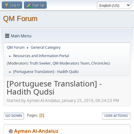
Log in
Sign up
QM Forum
Main Menu
QM Forum
General Category
►
Resources and Information Portal
►
(Moderators:
Truth Seeker
,
QM Moderators Team
,
Chronicles
)
[Portuguese Translation] - Hadith Qudsi
►
[Portuguese Translation] -
Hadith Qudsi
Started by Ayman Al-Andaluz, January 25, 2019, 06:24:23 PM
Pages
1
GO DOWN
USER ACTIONS
Ayman Al-Andaluz