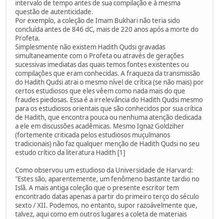
intervalo de tempo antes de sua compilação e à mesma
questão de autenticidade.
Por exemplo, a coleção de Imam Bukhari não teria sido
concluída antes de 846 dC, mais de 220 anos após a morte do
Profeta.
Simplesmente não existem Hadith Qudsi gravadas
simultaneamente com o Profeta ou através de gerações
sucessivas imediatas das quais temos fontes existentes ou
compilações que eram conhecidas. A fraqueza da transmissão
do Hadith Qudsi atrai o mesmo nível de crítica (se não mais) por
certos estudiosos que eles vêem como nada mais do que
fraudes piedosas. Essa é a irrelevância do Hadith Qudsi mesmo
para os estudiosos orientais que são conhecidos por sua crítica
de Hadith, que encontra pouca ou nenhuma atenção dedicada
a ele em discussões acadêmicas. Mesmo Ignaz Goldziher
(fortemente criticada pelos estudiosos muçulmanos
tradicionais) não faz qualquer menção de Hadith Qudsi no seu
estudo crítico da literatura Hadith [1]
Como observou um estudioso da Universidade de Harvard:
"Estes são, aparentemente, um fenômeno bastante tardio no
Islã. A mais antiga coleção que o presente escritor tem
encontrado datas apenas a partir do primeiro terço do século
sexto / XII. Podemos, no entanto, supor razoávelmente que,
talvez, aqui como em outros lugares a coleta de materiais