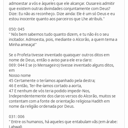
admoestar a vós e àqueles que ele alcançar. Ousareis admitir
que existem outras divindades conjuntamente com Deus?
Dize: Eu não as reconheço. Dize ainda: Ele é um só Deus e eu
estou inocente quanto aos parceiros que Lhe atribuís."
050: 045
" Nós bem sabemos tudo quanto dizem, e tu não és o seu
incitador. Admoesta, pois, mediante o Alcorão, a quem tema a
Minha ameaça!"
Se o Profeta tivesse inventado quaisquer outros ditos em
nome de Deus, então o aviso para ele era claro:
069: 044 E se (o Mensageiro) tivesse inventado alguns ditos,
em
Nosso nome
45 Certamente o teríamos apanhado pela destra;
46 E então, Ter-lhe-íamos cortado a aorta,
47 E nenhum de vós teria podido impedir-Nos,
Independentemente dos claros versos do Alcorão, muitos se
contentam com a fonte de orientação religiosa Hadith em
nome da religião ordenada por Deus.
031: 006
" Entre os humanos, há aqueles que entabulam vãs (em árabe:
Lahwal)