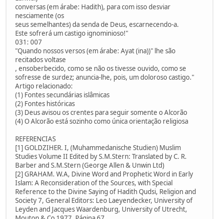
conversas (em árabe: Hadith), para com isso desviar
nesciamente (os
seus semelhantes) da senda de Deus, escarnecendo-a.
Este sofrerá um castigo ignominioso!"
031: 007
"Quando nossos versos (em árabe: Ayat (ina))" lhe são
recitados voltase
, ensoberbecido, como se não os tivesse ouvido, como se
sofresse de surdez; anuncia-lhe, pois, um doloroso castigo."
Artigo relacionado:
(1) Fontes secundárias islâmicas
(2) Fontes históricas
(3) Deus avisou os crentes para seguir somente o Alcorão
(4) O Alcorão está sozinho como única orientação religiosa
REFERENCIAS
[1] GOLDZIHER. I, (Muhammedanische Studien) Muslim
Studies Volume II Edited by S.M.Stern: Translated by C. R.
Barber and S.M.Stern (George Allen & Unwin Ltd)
[2] GRAHAM. W.A, Divine Word and Prophetic Word in Early
Islam: A Reconsideration of the Sources, with Special
Reference to the Divine Saying of Hadith Qudsi, Religion and
Society 7, General Editors: Leo Laeyendecker, University of
Leyden and Jacques Waardenburg, University of Utrecht,
Mouton & Co 1977, Página 67