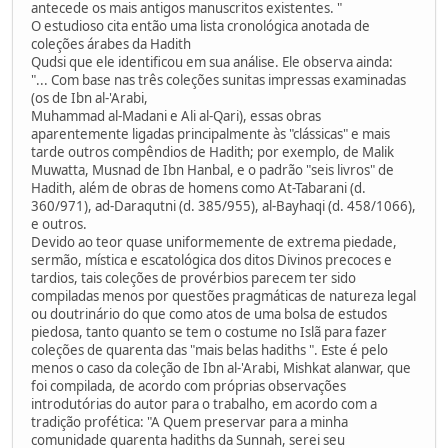
antecede os mais antigos manuscritos existentes. "
O estudioso cita então uma lista cronológica anotada de
coleções árabes da Hadith
Qudsi que ele identificou em sua análise. Ele observa ainda:
"... Com base nas três coleções sunitas impressas examinadas
(os de Ibn al-'Arabi,
Muhammad al-Madani e Ali al-Qari), essas obras
aparentemente ligadas principalmente às "clássicas" e mais
tarde outros compêndios de Hadith; por exemplo, de Malik
Muwatta, Musnad de Ibn Hanbal, e o padrão "seis livros" de
Hadith, além de obras de homens como At-Tabarani (d.
360/971), ad-Daraqutni (d. 385/955), al-Bayhaqi (d. 458/1066),
e outros.
Devido ao teor quase uniformemente de extrema piedade,
sermão, mística e escatológica dos ditos Divinos precoces e
tardios, tais coleções de provérbios parecem ter sido
compiladas menos por questões pragmáticas de natureza legal
ou doutrinário do que como atos de uma bolsa de estudos
piedosa, tanto quanto se tem o costume no Islã para fazer
coleções de quarenta das "mais belas hadiths ". Este é pelo
menos o caso da coleção de Ibn al-'Arabi, Mishkat alanwar, que
foi compilada, de acordo com próprias observações
introdutórias do autor para o trabalho, em acordo com a
tradição profética: "A Quem preservar para a minha
comunidade quarenta hadiths da Sunnah, serei seu