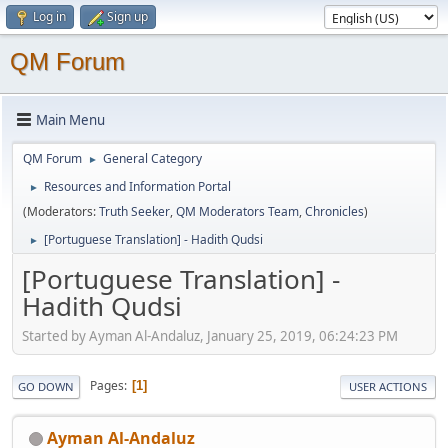
Log in
Sign up
QM Forum
Main Menu
QM Forum
General Category
►
Resources and Information Portal
►
(Moderators:
Truth Seeker
,
QM Moderators Team
,
Chronicles
)
[Portuguese Translation] - Hadith Qudsi
►
[Portuguese Translation] -
Hadith Qudsi
Started by Ayman Al-Andaluz, January 25, 2019, 06:24:23 PM
Pages
1
GO DOWN
USER ACTIONS
Ayman Al-Andaluz