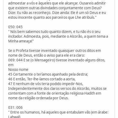
admoestar a vós e àqueles que ele alcançar. Ousareis admitir
que existem outras divindades conjuntamente com Deus?
Dize: Eu não as reconheço. Dize ainda: Ele é um só Deus e eu
estou inocente quanto aos parceiros que Lhe atribuís."
050: 045
" Nós bem sabemos tudo quanto dizem, e tu não és o seu
incitador. Admoesta, pois, mediante o Alcorão, a quem tema a
Minha ameaça!"
Se o Profeta tivesse inventado quaisquer outros ditos em
nome de Deus, então o aviso para ele era claro:
069: 044 E se (o Mensageiro) tivesse inventado alguns ditos,
em
Nosso nome
45 Certamente o teríamos apanhado pela destra;
46 E então, Ter-lhe-íamos cortado a aorta,
47 E nenhum de vós teria podido impedir-Nos,
Independentemente dos claros versos do Alcorão, muitos se
contentam com a fonte de orientação religiosa Hadith em
nome da religião ordenada por Deus.
031: 006
" Entre os humanos, há aqueles que entabulam vãs (em árabe:
Lahwal)