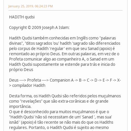
January 25, 2019, 06:24:23 PM
HADITH qudsi
Copyright © 2009 Joseph A Islam:
Hadith Qudsi também conhecidas em Inglês como "palavras
divinas", "ditos sagrados 'ou' hadith 'sagrado são diferenciados
pelo corpus de Hadith 'regular' em que seu Sanad (apoio) é
remontado ao próprio Deus. Em outras palavras, em vez de o
Profeta comunicar algo ao companheiro A, o Sanad em um
Hadith Qudsi supostamente se estende para trás e inicia do
próprio Deus
Deus ----> Profeta ----> Companion A -> B -> C -> D -> E -> F -> X-
> compilador Hadith
Desta forma, os Hadith Qudsi são referidos pelos muçulmanos
como "revelações" que são extra-corânicas e de grande
importância.
O que é desconhecido para muitos muçulmanos é que o
"Hadith Qudsi 'não só necessitam de um' Sanad ', mas sua'
isnâd ' (apoio) é tão recente se não mais do que os Hadiths
regulares. Portanto, o Hadith Qudsi é sujeito ao mesmo