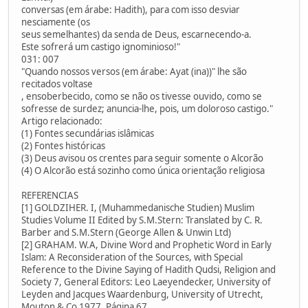
conversas (em árabe: Hadith), para com isso desviar
nesciamente (os
seus semelhantes) da senda de Deus, escarnecendo-a.
Este sofrerá um castigo ignominioso!"
031: 007
"Quando nossos versos (em árabe: Ayat (ina))" lhe são
recitados voltase
, ensoberbecido, como se não os tivesse ouvido, como se
sofresse de surdez; anuncia-lhe, pois, um doloroso castigo."
Artigo relacionado:
(1) Fontes secundárias islâmicas
(2) Fontes históricas
(3) Deus avisou os crentes para seguir somente o Alcorão
(4) O Alcorão está sozinho como única orientação religiosa
REFERENCIAS
[1] GOLDZIHER. I, (Muhammedanische Studien) Muslim
Studies Volume II Edited by S.M.Stern: Translated by C. R.
Barber and S.M.Stern (George Allen & Unwin Ltd)
[2] GRAHAM. W.A, Divine Word and Prophetic Word in Early
Islam: A Reconsideration of the Sources, with Special
Reference to the Divine Saying of Hadith Qudsi, Religion and
Society 7, General Editors: Leo Laeyendecker, University of
Leyden and Jacques Waardenburg, University of Utrecht,
Mouton & Co 1977, Página 67