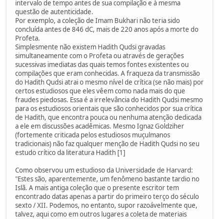
intervalo de tempo antes de sua compilação e à mesma
questão de autenticidade.
Por exemplo, a coleção de Imam Bukhari não teria sido
concluída antes de 846 dC, mais de 220 anos após a morte do
Profeta.
Simplesmente não existem Hadith Qudsi gravadas
simultaneamente com o Profeta ou através de gerações
sucessivas imediatas das quais temos fontes existentes ou
compilações que eram conhecidas. A fraqueza da transmissão
do Hadith Qudsi atrai o mesmo nível de crítica (se não mais) por
certos estudiosos que eles vêem como nada mais do que
fraudes piedosas. Essa é a irrelevância do Hadith Qudsi mesmo
para os estudiosos orientais que são conhecidos por sua crítica
de Hadith, que encontra pouca ou nenhuma atenção dedicada
a ele em discussões acadêmicas. Mesmo Ignaz Goldziher
(fortemente criticada pelos estudiosos muçulmanos
tradicionais) não faz qualquer menção de Hadith Qudsi no seu
estudo crítico da literatura Hadith [1]
Como observou um estudioso da Universidade de Harvard:
"Estes são, aparentemente, um fenômeno bastante tardio no
Islã. A mais antiga coleção que o presente escritor tem
encontrado datas apenas a partir do primeiro terço do século
sexto / XII. Podemos, no entanto, supor razoávelmente que,
talvez, aqui como em outros lugares a coleta de materiais