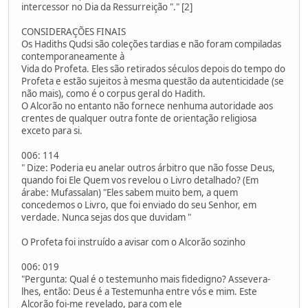
intercessor no Dia da Ressurreição "." [2]
CONSIDERAÇÕES FINAIS
Os Hadiths Qudsi são coleções tardias e não foram compiladas
contemporaneamente à
Vida do Profeta. Eles são retirados séculos depois do tempo do
Profeta e estão sujeitos à mesma questão da autenticidade (se
não mais), como é o corpus geral do Hadith.
O Alcorão no entanto não fornece nenhuma autoridade aos
crentes de qualquer outra fonte de orientação religiosa
exceto para si.
006: 114
" Dize: Poderia eu anelar outros árbitro que não fosse Deus,
quando foi Ele Quem vos revelou o Livro detalhado? (Em
árabe: Mufassalan) "Eles sabem muito bem, a quem
concedemos o Livro, que foi enviado do seu Senhor, em
verdade. Nunca sejas dos que duvidam "
O Profeta foi instruído a avisar com o Alcorão sozinho
006: 019
"Pergunta: Qual é o testemunho mais fidedigno? Assevera-
lhes, então: Deus é a Testemunha entre vós e mim. Este
Alcorão foi-me revelado, para com ele