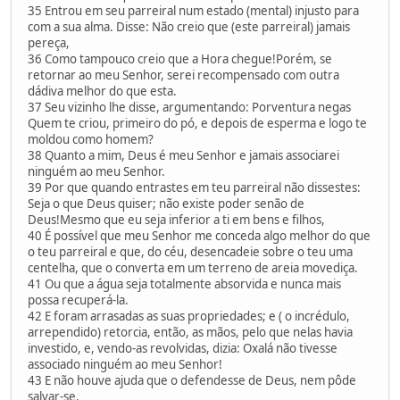
35 Entrou em seu parreiral num estado (mental) injusto para
com a sua alma. Disse: Não creio que (este parreiral) jamais
pereça,
36 Como tampouco creio que a Hora chegue!Porém, se
retornar ao meu Senhor, serei recompensado com outra
dádiva melhor do que esta.
37 Seu vizinho lhe disse, argumentando: Porventura negas
Quem te criou, primeiro do pó, e depois de esperma e logo te
moldou como homem?
38 Quanto a mim, Deus é meu Senhor e jamais associarei
ninguém ao meu Senhor.
39 Por que quando entrastes em teu parreiral não dissestes:
Seja o que Deus quiser; não existe poder senão de
Deus!Mesmo que eu seja inferior a ti em bens e filhos,
40 É possível que meu Senhor me conceda algo melhor do que
o teu parreiral e que, do céu, desencadeie sobre o teu uma
centelha, que o converta em um terreno de areia movediça.
41 Ou que a água seja totalmente absorvida e nunca mais
possa recuperá-la.
42 E foram arrasadas as suas propriedades; e ( o incrédulo,
arrependido) retorcia, então, as mãos, pelo que nelas havia
investido, e, vendo-as revolvidas, dizia: Oxalá não tivesse
associado ninguém ao meu Senhor!
43 E não houve ajuda que o defendesse de Deus, nem pôde
salvar-se.