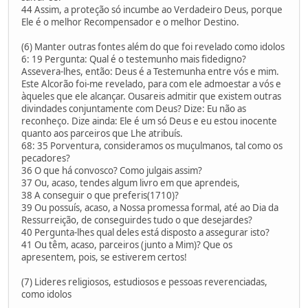
44 Assim, a proteção só incumbe ao Verdadeiro Deus, porque
Ele é o melhor Recompensador e o melhor Destino.
(6) Manter outras fontes além do que foi revelado como idolos
6: 19 Pergunta: Qual é o testemunho mais fidedigno?
Assevera-lhes, então: Deus é a Testemunha entre vós e mim.
Este Alcorão foi-me revelado, para com ele admoestar a vós e
àqueles que ele alcançar. Ousareis admitir que existem outras
divindades conjuntamente com Deus? Dize: Eu não as
reconheço. Dize ainda: Ele é um só Deus e eu estou inocente
quanto aos parceiros que Lhe atribuís.
68: 35 Porventura, consideramos os muçulmanos, tal como os
pecadores?
36 O que há convosco? Como julgais assim?
37 Ou, acaso, tendes algum livro em que aprendeis,
38 A conseguir o que preferis(1710)?
39 Ou possuís, acaso, a Nossa promessa formal, até ao Dia da
Ressurreição, de conseguirdes tudo o que desejardes?
40 Pergunta-lhes qual deles está disposto a assegurar isto?
41 Ou têm, acaso, parceiros (junto a Mim)? Que os
apresentem, pois, se estiverem certos!
(7) Lideres religiosos, estudiosos e pessoas reverenciadas,
como idolos