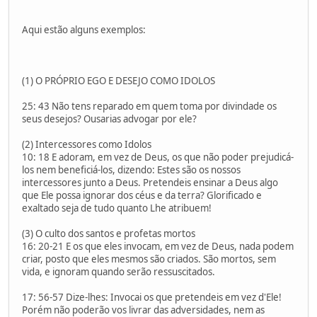
Aqui estão alguns exemplos:
(1) O PRÓPRIO EGO E DESEJO COMO IDOLOS
25: 43 Não tens reparado em quem toma por divindade os
seus desejos? Ousarias advogar por ele?
(2) Intercessores como Idolos
10: 18 E adoram, em vez de Deus, os que não poder prejudicá-
los nem beneficiá-los, dizendo: Estes são os nossos
intercessores junto a Deus. Pretendeis ensinar a Deus algo
que Ele possa ignorar dos céus e da terra? Glorificado e
exaltado seja de tudo quanto Lhe atribuem!
(3) O culto dos santos e profetas mortos
16: 20-21 E os que eles invocam, em vez de Deus, nada podem
criar, posto que eles mesmos são criados. São mortos, sem
vida, e ignoram quando serão ressuscitados.
17: 56-57 Dize-lhes: Invocai os que pretendeis em vez d'Ele!
Porém não poderão vos livrar das adversidades, nem as