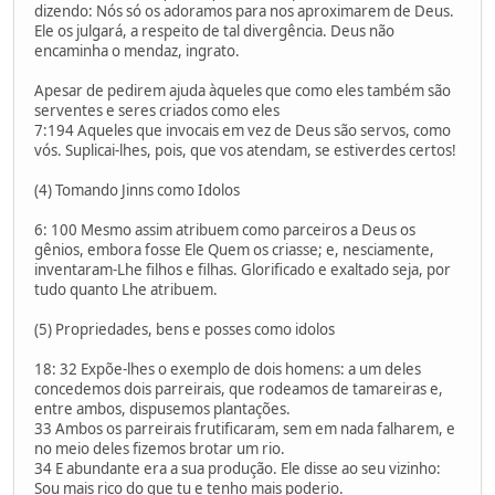
dizendo: Nós só os adoramos para nos aproximarem de Deus.
Ele os julgará, a respeito de tal divergência. Deus não
encaminha o mendaz, ingrato.
Apesar de pedirem ajuda àqueles que como eles também são
serventes e seres criados como eles
7:194 Aqueles que invocais em vez de Deus são servos, como
vós. Suplicai-lhes, pois, que vos atendam, se estiverdes certos!
(4) Tomando Jinns como Idolos
6: 100 Mesmo assim atribuem como parceiros a Deus os
gênios, embora fosse Ele Quem os criasse; e, nesciamente,
inventaram-Lhe filhos e filhas. Glorificado e exaltado seja, por
tudo quanto Lhe atribuem.
(5) Propriedades, bens e posses como idolos
18: 32 Expõe-lhes o exemplo de dois homens: a um deles
concedemos dois parreirais, que rodeamos de tamareiras e,
entre ambos, dispusemos plantações.
33 Ambos os parreirais frutificaram, sem em nada falharem, e
no meio deles fizemos brotar um rio.
34 E abundante era a sua produção. Ele disse ao seu vizinho:
Sou mais rico do que tu e tenho mais poderio.