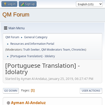
Log in
Sign up
QM Forum
Main Menu
QM Forum
General Category
►
Resources and Information Portal
►
(Moderators:
Truth Seeker
,
QM Moderators Team
,
Chronicles
)
[Portuguese Translation] - Idolatry
►
[Portuguese Translation] -
Idolatry
Started by Ayman Al-Andaluz, January 25, 2019, 06:27:47 PM
Pages
1
GO DOWN
USER ACTIONS
Ayman Al-Andaluz