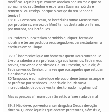
modificar. Aqueles que invocam anseiam por um meio que os
aproxime do seu Senhor e esperam a Sua misericórdia e
temem o Seu castigo, porque o castigo do teu Senhor é
temível!
18: 102 Pensaram, acaso, os incrédulos tomar Meus servos
por protetores, em vez de Mim? temos destinado o inferno,
por morada, aos incrédulos.
Os Profetas nunca teriam permitido qualquer forma de
idolatria e teriam pedido a seus seguidores para estudarem a
escritura em seu lugar.
3:79 É inadmissível que um homem a quem Deus concedeu o
Livro, a sabedoria e a profecia, diga aos humanos: Sede meus
servos, em vez de o serdes de Deus!Outrossim, o que diz, é:
Sede servos do Senhor, uma vez que sois aqueles que estudam
e ensinam o Livro.
80 Tampouco é admissível que ele vos ordene tomar os anjos e
os profetas por senhores. Poderia ele induzir-vos à
incredulidade, depois de vos terdes tornado muçulmanos?
Mas as pessoas afirmam que não estão a fazer nada de mal
39: 3 Não deve, porventura, ser dirigida a Deus a devoção
sincera? Quando àqueles que adotam protetores, além d'Ele,