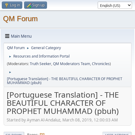
Log in
Sign up
QM Forum
Main Menu
QM Forum
General Category
►
Resources and Information Portal
►
(Moderators:
Truth Seeker
,
QM Moderators Team
,
Chronicles
)
►
[Portuguese Translation] - THE BEAUTIFUL CHARACTER OF PROPHET
MUHAMMAD (pbuh)
[Portuguese Translation] - THE
BEAUTIFUL CHARACTER OF
PROPHET MUHAMMAD (pbuh)
Started by Ayman Al-Andaluz, March 08, 2019, 12:00:03 AM
Pages
1