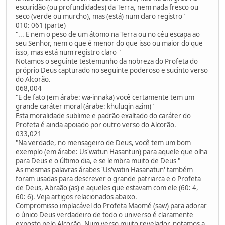
escuridão (ou profundidades) da Terra, nem nada fresco ou
seco (verde ou murcho), mas (está) num claro registro"
010: 061 (parte)
"... E nem o peso de um átomo na Terra ou no céu escapa ao
seu Senhor, nem o que é menor do que isso ou maior do que
isso, mas está num registro claro "
Notamos o seguinte testemunho da nobreza do Profeta do
próprio Deus capturado no seguinte poderoso e sucinto verso
do Alcorão.
068,004
"E de fato (em árabe: wa-innaka) você certamente tem um
grande caráter moral (árabe: khuluqin azim)"
Esta moralidade sublime e padrão exaltado do caráter do
Profeta é ainda apoiado por outro verso do Alcorão.
033,021
"Na verdade, no mensageiro de Deus, você tem um bom
exemplo (em árabe: Us'watun Hasantun) para aquele que olha
para Deus e o último dia, e se lembra muito de Deus "
As mesmas palavras árabes 'Us'watin Hasanatun' também
foram usadas para descrever o grande patriarca e o Profeta
de Deus, Abraão (as) e aqueles que estavam com ele (60: 4,
60: 6). Veja artigos relacionados abaixo.
Compromisso implacável do Profeta Maomé (saw) para adorar
o único Deus verdadeiro de todo o universo é claramente
exposto pelo Alcorão. Num verso muito revelador, notamos a