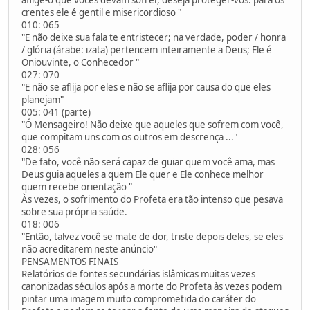
crentes ele é gentil e misericordioso "
010: 065
"E não deixe sua fala te entristecer; na verdade, poder / honra
/ glória (árabe: izata) pertencem inteiramente a Deus; Ele é
Oniouvinte, o Conhecedor "
027: 070
"E não se aflija por eles e não se aflija por causa do que eles
planejam"
005: 041 (parte)
"Ó Mensageiro! Não deixe que aqueles que sofrem com você,
que compitam uns com os outros em descrença ..."
028: 056
"De fato, você não será capaz de guiar quem você ama, mas
Deus guia aqueles a quem Ele quer e Ele conhece melhor
quem recebe orientação "
Às vezes, o sofrimento do Profeta era tão intenso que pesava
sobre sua própria saúde.
018: 006
"Então, talvez você se mate de dor, triste depois deles, se eles
não acreditarem neste anúncio"
PENSAMENTOS FINAIS
Relatórios de fontes secundárias islâmicas muitas vezes
canonizadas séculos após a morte do Profeta às vezes podem
pintar uma imagem muito comprometida do caráter do