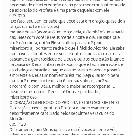
necessidade de intervenção divina para moderar a intensidade
da adoração do Profeta e uma parte daqueles com ele.
073,020
"De fato, seu Senhor sabe que você está em oração quase dois
terços da noite e (às vezes)
metade dela e (às vezes) um terço dela, e (também) uma parte
daqueles com você; e Deus mede a noite e dia. Ele sabe que
você não conta, então Ele se voltou para você (por
misericórdia), portanto recite o que é fácil do Alcorão. Ele sabe
que haverá doentes entre você e outros que viajam na terra
buscando a generosidade de Deus e outros que estão lutando
na causa de Deus. Então recite aquilo que é fácil (para você), e
estabeleça adoração e pague aos pobres o devido, e (assim)
empreste a Deus um bom empréstimo. Seja qual for o bem
que você envie diante de você por suas almas, você vai
encontrá-lo com Deus, melhor e maior na recompensa. E
busque o perdão de Deus. Lo! Deus é perdoador,
misericordioso "
O CORAÇÃO GENEROSO DO PROFETA E O SEU SOFRIMENTO
O coração suave e gentil do Profeta é poderosamente e
descritivamente capturado pelos seguintes versículos do
Alcorão.
009: 128
"Certamente, um Mensageiro veio até vocês de entre vós,
aflige-o que vocês devam sofrer, deseja proteger-vos: para os