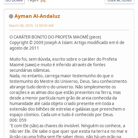
GO DOWN
USER ACTIONS
Ayman Al-Andaluz
March 08, 2019, 12:00:03 AM
O CARÁTER BONITO DO PROFETA MAOMÉ (pece)
Copyright © 2009 Joseph A Islam: Artigo modificado em 6 de
agosto de 2011
Muito foi, sem dúvida, escrito sobre o caráter do Profeta
Maomé (saws) e muito é inferido através de fontes
secundárias islâmicas.
Nada, no entanto, carrega maior testemunho do que o
testemunho do Mestre do Universo, Deus. Seu conhecimento
abrange tudo dentro do universo. Não simplesmente os
corações e as almas dos que estão presentes na Terra, mas
desde a menor partícula num grão de areia conhecida da
humanidade até cada objeto criado presente em toda a
extensão dos bilhões de estrelas e galáxias que preenchem o
espaço cósmico. Cada um e tudo é conhecido por Deus.
006: 059
"E com Ele (são) as chaves do invisível. Ninguém os conhece, a
não ser Ele. Ele sabe o que quer que exista na terra e no mar e
lá não cai uma folha sem Ele saber disso, não há um grão na