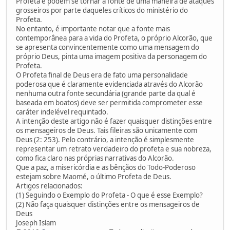
Profeta e podem se tornar a fonte de uma maneira de ataques
grosseiros por parte daqueles críticos do ministério do
Profeta.
No entanto, é importante notar que a fonte mais
contemporânea para a vida do Profeta, o próprio Alcorão, que
se apresenta convincentemente como uma mensagem do
próprio Deus, pinta uma imagem positiva da personagem do
Profeta.
O Profeta final de Deus era de fato uma personalidade
poderosa que é claramente evidenciada através do Alcorão
nenhuma outra fonte secundária (grande parte da qual é
baseada em boatos) deve ser permitida comprometer esse
caráter indelével requintado.
A intenção deste artigo não é fazer quaisquer distinções entre
os mensageiros de Deus. Tais fileiras são unicamente com
Deus (2: 253). Pelo contrário, a intenção é simplesmente
representar um retrato verdadeiro do profeta e sua nobreza,
como fica claro nas próprias narrativas do Alcorão.
Que a paz, a misericórdia e as bênçãos do Todo-Poderoso
estejam sobre Maomé, o último Profeta de Deus.
Artigos relacionados:
(1) Seguindo o Exemplo do Profeta - O que é esse Exemplo?
(2) Não faça quaisquer distinções entre os mensageiros de
Deus
Joseph Islam