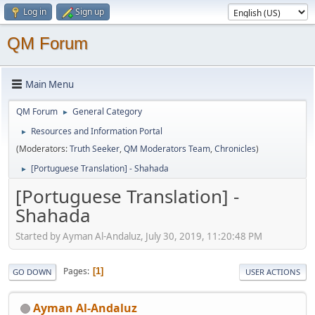
Log in
Sign up
QM Forum
Main Menu
QM Forum
General Category
►
Resources and Information Portal
►
(Moderators:
Truth Seeker
,
QM Moderators Team
,
Chronicles
)
[Portuguese Translation] - Shahada
►
[Portuguese Translation] -
Shahada
Started by Ayman Al-Andaluz, July 30, 2019, 11:20:48 PM
Pages
1
GO DOWN
USER ACTIONS
Ayman Al-Andaluz