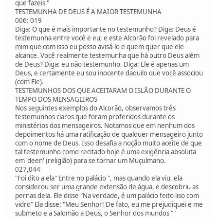
que fazeis "
TESTEMUNHA DE DEUS É A MAIOR TESTEMUNHA
006: 019
Diga: O que é mais importante no testemunho? Diga: Deus é
testemunha entre você e eu; e este Alcorão foi revelado para
mim que com isso eu posso avisá-lo e quem quer que ele
alcance. Você realmente testemunha que há outro Deus além
de Deus? Diga: eu não testemunho. Diga: Ele é apenas um
Deus, e certamente eu sou inocente daquilo que você associou
(com Ele).
TESTEMUNHOS DOS QUE ACEITARAM O ISLÃO DURANTE O
TEMPO DOS MENSAGEIROS
Nos seguintes exemplos do Alcorão, observamos três
testemunhos claros que foram proferidos durante os
ministérios dos mensageiros. Notamos que em nenhum dos
depoimentos há uma ratificação de qualquer mensageiro junto
com o nome de Deus. Isso desafia a noção muito aceite de que
tal testemunho como recitado hoje é uma exigência absoluta
em 'deen' (religião) para se tornar um Muçulmano.
027,044
"Foi dito a ela" Entre no palácio ", mas quando ela viu, ela
considerou ser uma grande extensão de água, e descobriu as
pernas dela. Ele disse "Na verdade, é um palácio feito liso com
vidro" Ela disse: "Meu Senhor! De fato, eu me prejudiquei e me
submeto e a Salomão a Deus, o Senhor dos mundos ""