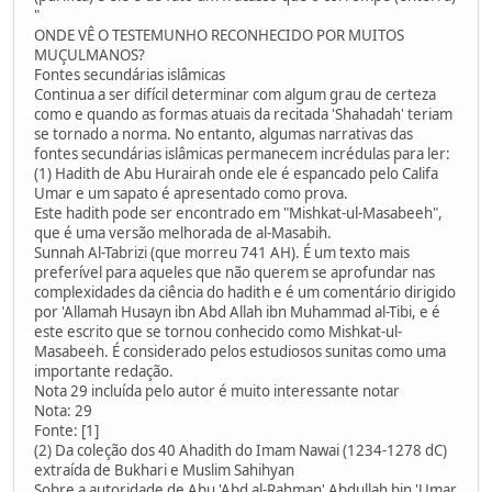
"
ONDE VÊ O TESTEMUNHO RECONHECIDO POR MUITOS
MUÇULMANOS?
Fontes secundárias islâmicas
Continua a ser difícil determinar com algum grau de certeza
como e quando as formas atuais da recitada 'Shahadah' teriam
se tornado a norma. No entanto, algumas narrativas das
fontes secundárias islâmicas permanecem incrédulas para ler:
(1) Hadith de Abu Hurairah onde ele é espancado pelo Califa
Umar e um sapato é apresentado como prova.
Este hadith pode ser encontrado em "Mishkat-ul-Masabeeh",
que é uma versão melhorada de al-Masabih.
Sunnah Al-Tabrizi (que morreu 741 AH). É um texto mais
preferível para aqueles que não querem se aprofundar nas
complexidades da ciência do hadith e é um comentário dirigido
por 'Allamah Husayn ibn Abd Allah ibn Muhammad al-Tibi, e é
este escrito que se tornou conhecido como Mishkat-ul-
Masabeeh. É considerado pelos estudiosos sunitas como uma
importante redação.
Nota 29 incluída pelo autor é muito interessante notar
Nota: 29
Fonte: [1]
(2) Da coleção dos 40 Ahadith do Imam Nawai (1234-1278 dC)
extraída de Bukhari e Muslim Sahihyan
Sobre a autoridade de Abu 'Abd al-Rahman' Abdullah bin 'Umar