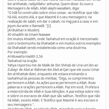
bin al-Khatab, radiyAllahu' anhuma, Quem disse: Eu ouvi o
Mensageiro de Allah, Allah alayhi wasallam, diga:
"O Islã foi construído sobre cinco coisas - ao testificar que não
há Alá, exceto Alá, e que Maomé é o seu mensageiro; na
realização de salah; em dar o zakah; no Hajj para a casa; e em
jejum durante o Ramadã. "[2]
[Al-Bukhari e Muslim]
40 Ahadith do Imam Nawawi
Em muitos Ahadith, onde Tashahud em oração é mencionado
com o testemunho da Shahadah e em muitos outros exemplos
da Shahadah sendo estabelecida como uma doutrina.
Por exemplo:
Al-Muwatta Hadith 3,56
Tashahud na oração
Yahya reportou-me de Malik de Ibn Shihab de Urw um ibn az-
Zubayr de Abd ar-Rahman ibn Abd al-Qari que ele ouviu Umar
ibn al-Khattab dizer, enquanto ele estava ensinando o
tashahhud às pessoas do mimbar, "Diga, os cumprimentos
pertencem a Allah. As ações puras pertencem a Allah. Boas
palavras e orações pertencem a Allah. Paz em você, Profeta e
a misericórdia de Allah e Suas bênçãos. A paz esteja sobre nós
e sobre os escravos de Allah que são salihun. Testifico que não
há Allah, exceto Allah. E Testifico que Maomé é seu escravo e
seu mensageiro ".
'At-tahiyatu lillah, az-zakiyatu lillah, at-tayibatu wa's-salawatu