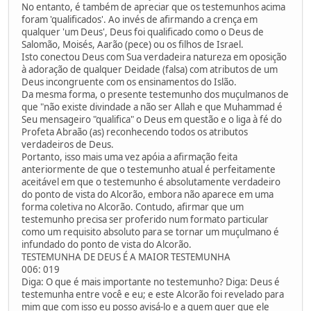
No entanto, é também de apreciar que os testemunhos acima
foram 'qualificados'. Ao invés de afirmando a crença em
qualquer 'um Deus', Deus foi qualificado como o Deus de
Salomão, Moisés, Aarão (pece) ou os filhos de Israel.
Isto conectou Deus com Sua verdadeira natureza em oposição
à adoração de qualquer Deidade (falsa) com atributos de um
Deus incongruente com os ensinamentos do Islão.
Da mesma forma, o presente testemunho dos muçulmanos de
que "não existe divindade a não ser Allah e que Muhammad é
Seu mensageiro "qualifica" o Deus em questão e o liga à fé do
Profeta Abraão (as) reconhecendo todos os atributos
verdadeiros de Deus.
Portanto, isso mais uma vez apóia a afirmação feita
anteriormente de que o testemunho atual é perfeitamente
aceitável em que o testemunho é absolutamente verdadeiro
do ponto de vista do Alcorão, embora não aparece em uma
forma coletiva no Alcorão. Contudo, afirmar que um
testemunho precisa ser proferido num formato particular
como um requisito absoluto para se tornar um muçulmano é
infundado do ponto de vista do Alcorão.
TESTEMUNHA DE DEUS É A MAIOR TESTEMUNHA
006: 019
Diga: O que é mais importante no testemunho? Diga: Deus é
testemunha entre você e eu; e este Alcorão foi revelado para
mim que com isso eu posso avisá-lo e a quem quer que ele