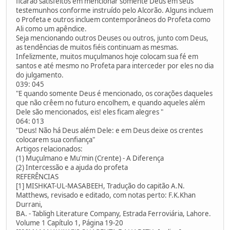
ficarão satisfeitos em mencionar somente Deus em seus
testemunhos conforme instruído pelo Alcorão. Alguns incluem
o Profeta e outros incluem contemporâneos do Profeta como
Ali como um apêndice.
Seja mencionando outros Deuses ou outros, junto com Deus,
as tendências de muitos fiéis continuam as mesmas.
Infelizmente, muitos muçulmanos hoje colocam sua fé em
santos e até mesmo no Profeta para interceder por eles no dia
do julgamento.
039: 045
"E quando somente Deus é mencionado, os corações daqueles
que não crêem no futuro encolhem, e quando aqueles além
Dele são mencionados, eis! eles ficam alegres "
064: 013
"Deus! Não há Deus além Dele: e em Deus deixe os crentes
colocarem sua confiança"
Artigos relacionados:
(1) Muçulmano e Mu'min (Crente) - A Diferença
(2) Intercessão e a ajuda do profeta
REFERÊNCIAS
[1] MISHKAT-UL-MASABEEH, Tradução do capitão A.N.
Matthews, revisado e editado, com notas perto: F.K.Khan
Durrani,
BA. - Tabligh Literature Company, Estrada Ferroviária, Lahore.
Volume 1 Capítulo 1, Página 19-20