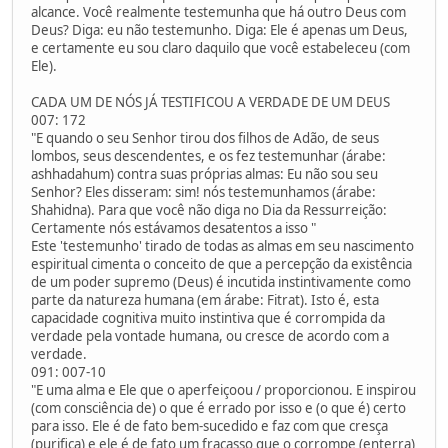
alcance. Você realmente testemunha que há outro Deus com
Deus? Diga: eu não testemunho. Diga: Ele é apenas um Deus,
e certamente eu sou claro daquilo que você estabeleceu (com
Ele).
CADA UM DE NÓS JÁ TESTIFICOU A VERDADE DE UM DEUS
007: 172
"E quando o seu Senhor tirou dos filhos de Adão, de seus
lombos, seus descendentes, e os fez testemunhar (árabe:
ashhadahum) contra suas próprias almas: Eu não sou seu
Senhor? Eles disseram: sim! nós testemunhamos (árabe:
Shahidna). Para que você não diga no Dia da Ressurreição:
Certamente nós estávamos desatentos a isso "
Este 'testemunho' tirado de todas as almas em seu nascimento
espiritual cimenta o conceito de que a percepção da existência
de um poder supremo (Deus) é incutida instintivamente como
parte da natureza humana (em árabe: Fitrat). Isto é, esta
capacidade cognitiva muito instintiva que é corrompida da
verdade pela vontade humana, ou cresce de acordo com a
verdade.
091: 007-10
"E uma alma e Ele que o aperfeiçoou / proporcionou. E inspirou
(com consciência de) o que é errado por isso e (o que é) certo
para isso. Ele é de fato bem-sucedido e faz com que cresça
(purifica) e ele é de fato um fracasso que o corrompe (enterra)