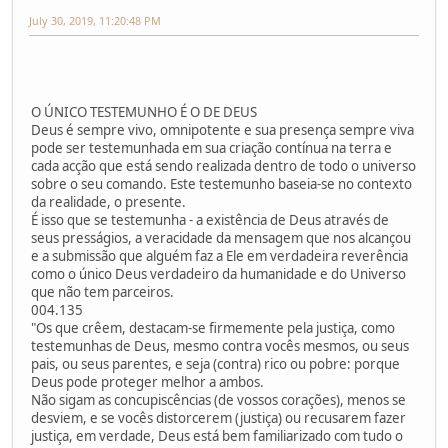
July 30, 2019, 11:20:48 PM
O ÚNICO TESTEMUNHO É O DE DEUS
Deus é sempre vivo, omnipotente e sua presença sempre viva
pode ser testemunhada em sua criação contínua na terra e
cada acção que está sendo realizada dentro de todo o universo
sobre o seu comando. Este testemunho baseia-se no contexto
da realidade, o presente.
É isso que se testemunha - a existência de Deus através de
seus presságios, a veracidade da mensagem que nos alcançou
e a submissão que alguém faz a Ele em verdadeira reverência
como o único Deus verdadeiro da humanidade e do Universo
que não tem parceiros.
004.135
"Os que crêem, destacam-se firmemente pela justiça, como
testemunhas de Deus, mesmo contra vocês mesmos, ou seus
pais, ou seus parentes, e seja (contra) rico ou pobre: porque
Deus pode proteger melhor a ambos.
Não sigam as concupiscências (de vossos corações), menos se
desviem, e se vocês distorcerem (justiça) ou recusarem fazer
justiça, em verdade, Deus está bem familiarizado com tudo o