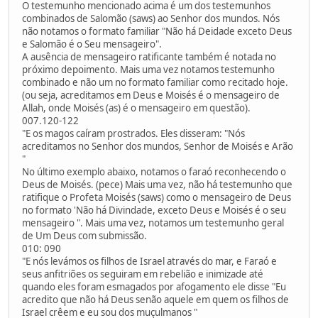
O testemunho mencionado acima é um dos testemunhos
combinados de Salomão (saws) ao Senhor dos mundos. Nós
não notamos o formato familiar "Não há Deidade exceto Deus
e Salomão é o Seu mensageiro".
A ausência de mensageiro ratificante também é notada no
próximo depoimento. Mais uma vez notamos testemunho
combinado e não um no formato familiar como recitado hoje.
(ou seja, acreditamos em Deus e Moisés é o mensageiro de
Allah, onde Moisés (as) é o mensageiro em questão).
007.120-122
"E os magos caíram prostrados. Eles disseram: "Nós
acreditamos no Senhor dos mundos, Senhor de Moisés e Arão
"
No último exemplo abaixo, notamos o faraó reconhecendo o
Deus de Moisés. (pece) Mais uma vez, não há testemunho que
ratifique o Profeta Moisés (saws) como o mensageiro de Deus
no formato 'Não há Divindade, exceto Deus e Moisés é o seu
mensageiro ". Mais uma vez, notamos um testemunho geral
de Um Deus com submissão.
010: 090
"E nós levámos os filhos de Israel através do mar, e Faraó e
seus anfitriões os seguiram em rebelião e inimizade até
quando eles foram esmagados por afogamento ele disse "Eu
acredito que não há Deus senão aquele em quem os filhos de
Israel crêem e eu sou dos muçulmanos "