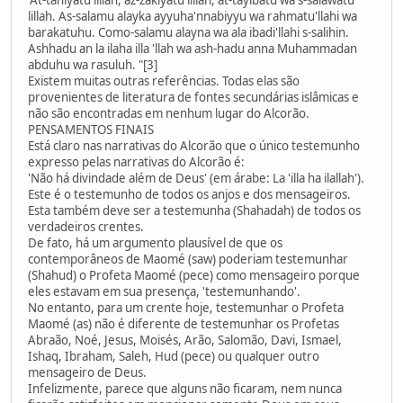
lillah. As-salamu alayka ayyuha'nnabiyyu wa rahmatu'llahi wa
barakatuhu. Como-salamu alayna wa ala ibadi'llahi s-salihin.
Ashhadu an la ilaha illa 'llah wa ash-hadu anna Muhammadan
abduhu wa rasuluh. "[3]
Existem muitas outras referências. Todas elas são
provenientes de literatura de fontes secundárias islâmicas e
não são encontradas em nenhum lugar do Alcorão.
PENSAMENTOS FINAIS
Está claro nas narrativas do Alcorão que o único testemunho
expresso pelas narrativas do Alcorão é:
'Não há divindade além de Deus' (em árabe: La 'illa ha ilallah').
Este é o testemunho de todos os anjos e dos mensageiros.
Esta também deve ser a testemunha (Shahadah) de todos os
verdadeiros crentes.
De fato, há um argumento plausível de que os
contemporâneos de Maomé (saw) poderiam testemunhar
(Shahud) o Profeta Maomé (pece) como mensageiro porque
eles estavam em sua presença, 'testemunhando'.
No entanto, para um crente hoje, testemunhar o Profeta
Maomé (as) não é diferente de testemunhar os Profetas
Abraão, Noé, Jesus, Moisés, Arão, Salomão, Davi, Ismael,
Ishaq, Ibraham, Saleh, Hud (pece) ou qualquer outro
mensageiro de Deus.
Infelizmente, parece que alguns não ficaram, nem nunca