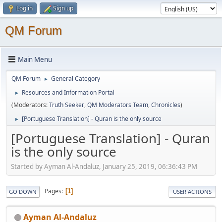
Log in
Sign up
QM Forum
Main Menu
QM Forum
General Category
►
Resources and Information Portal
►
(Moderators:
Truth Seeker
,
QM Moderators Team
,
Chronicles
)
[Portuguese Translation] - Quran is the only source
►
[Portuguese Translation] - Quran
is the only source
Started by Ayman Al-Andaluz, January 25, 2019, 06:36:43 PM
Pages
1
GO DOWN
USER ACTIONS
Ayman Al-Andaluz