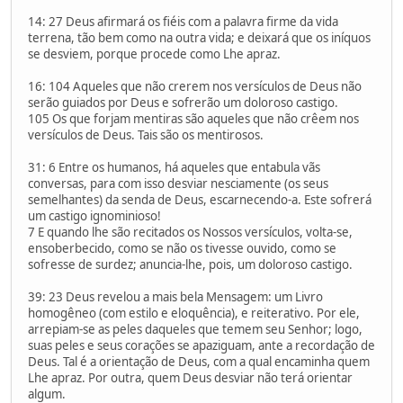
14: 27 Deus afirmará os fiéis com a palavra firme da vida
terrena, tão bem como na outra vida; e deixará que os iníquos
se desviem, porque procede como Lhe apraz.
16: 104 Aqueles que não crerem nos versículos de Deus não
serão guiados por Deus e sofrerão um doloroso castigo.
105 Os que forjam mentiras são aqueles que não crêem nos
versículos de Deus. Tais são os mentirosos.
31: 6 Entre os humanos, há aqueles que entabula vãs
conversas, para com isso desviar nesciamente (os seus
semelhantes) da senda de Deus, escarnecendo-a. Este sofrerá
um castigo ignominioso!
7 E quando lhe são recitados os Nossos versículos, volta-se,
ensoberbecido, como se não os tivesse ouvido, como se
sofresse de surdez; anuncia-lhe, pois, um doloroso castigo.
39: 23 Deus revelou a mais bela Mensagem: um Livro
homogêneo (com estilo e eloquência), e reiterativo. Por ele,
arrepiam-se as peles daqueles que temem seu Senhor; logo,
suas peles e seus corações se apaziguam, ante a recordação de
Deus. Tal é a orientação de Deus, com a qual encaminha quem
Lhe apraz. Por outra, quem Deus desviar não terá orientar
algum.