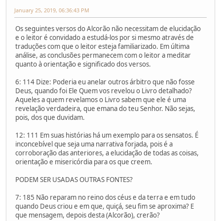
January 25, 2019, 06:36:43 PM
Os seguintes versos do Alcorão não necessitam de elucidação
e o leitor é convidado a estudá-los por si mesmo através de
traduções com que o leitor esteja familiarizado. Em última
análise, as conclusões permanecem com o leitor a meditar
quanto à orientação e significado dos versos.
6: 114 Dize: Poderia eu anelar outros árbitro que não fosse
Deus, quando foi Ele Quem vos revelou o Livro detalhado?
Aqueles a quem revelamos o Livro sabem que ele é uma
revelação verdadeira, que emana do teu Senhor. Não sejas,
pois, dos que duvidam.
12: 111 Em suas histórias há um exemplo para os sensatos. É
inconcebível que seja uma narrativa forjada, pois é a
corroboração das anteriores, a elucidação de todas as coisas,
orientação e misericórdia para os que creem.
PODEM SER USADAS OUTRAS FONTES?
7: 185 Não reparam no reino dos céus e da terra e em tudo
quando Deus criou e em que, quiçá, seu fim se aproxima? E
que mensagem, depois desta (Alcorão), crerão?