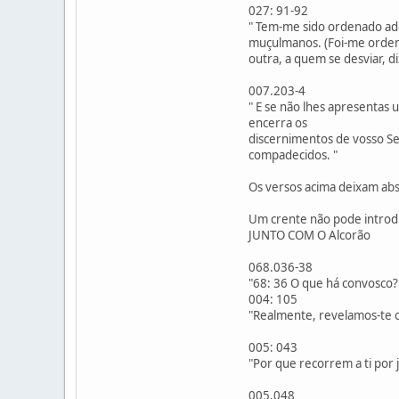
027: 91-92
" Tem-me sido ordenado ado
muçulmanos. (Foi-me ordena
outra, a quem se desviar, 
007.203-4
" E se não lhes apresentas 
encerra os
discernimentos de vosso Sen
compadecidos. "
Os versos acima deixam abs
Um crente não pode intro
JUNTO COM O Alcorão
068.036-38
"68: 36 O que há convosco? 
004: 105
"Realmente, revelamos-te o
005: 043
"Por que recorrem a ti por 
005,048