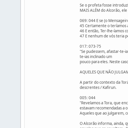
Se o profeta fosse intro
MAIS ALÉM do Alcorão, ele 
069: 044 E se (o Mensageir
45 Certamente o teríamos 
46 E então, Ter-lhe-íamos c
47 E nenhum de vós teria p
017: 073-75
"Se pudessem, afastar-te-ia
te-ias inclinado um
pouco para eles. Neste caso
AQUELES QUE NÃO JULGAM 
A partir do contexto da To
descrentes / Kafirun.
005: 044
"Revelamos a Tora, que enc
estavam recomendadas a obse
Aqueles que ao julgarem, c
O Alcorão informa, ainda, qu