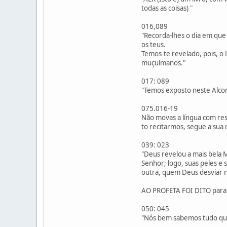
todas as coisas) "
016,089
"Recorda-lhes o dia em qu
os teus.
Temos-te revelado, pois, o L
muçulmanos."
017: 089
"Temos exposto neste Alco
075.016-19
Não movas a língua com resp
to recitarmos, segue a sua 
039: 023
"Deus revelou a mais bela 
Senhor; logo, suas peles e
outra, quem Deus desviar n
AO PROFETA FOI DITO para 
050: 045
"Nós bem sabemos tudo quan