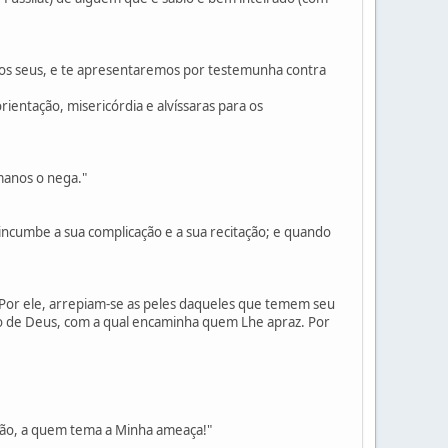
os seus, e te apresentaremos por testemunha contra
rientação, misericórdia e alvíssaras para os
manos o nega."
 incumbe a sua complicação e a sua recitação; e quando
 Por ele, arrepiam-se as peles daqueles que temem seu
ção de Deus, com a qual encaminha quem Lhe apraz. Por
rão, a quem tema a Minha ameaça!"