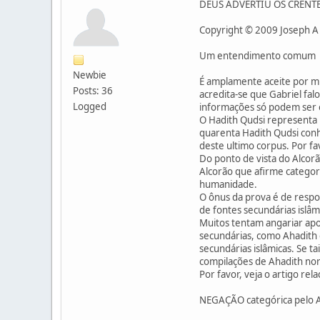
DEUS ADVERTIU OS CRENT
Copyright © 2009 Joseph A 
Um entendimento comum
Newbie
É amplamente aceite por mu
Posts: 36
acredita-se que Gabriel fal
Logged
informações só podem ser ob
O Hadith Qudsi representa u
quarenta Hadith Qudsi conh
deste ultimo corpus. Por fav
Do ponto de vista do Alcor
Alcorão que afirme categor
humanidade.
O ônus da prova é de respo
de fontes secundárias islâmi
Muitos tentam angariar apo
secundárias, como Ahadith 
secundárias islâmicas. Se t
compilações de Ahadith no
Por favor, veja o artigo rel
NEGAÇÃO categórica pelo 