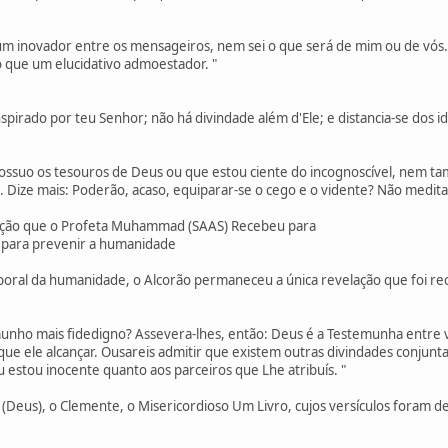
u um inovador entre os mensageiros, nem sei o que será de mim ou de vós
o que um elucidativo admoestador. "
inspirado por teu Senhor; não há divindade além d'Ele; e distancia-se dos id
possuo os tesouros de Deus ou que estou ciente do incognoscível, nem t
 Dize mais: Poderão, acaso, equiparar-se o cego e o vidente? Não medita
iração que o Profeta Muhammad (SAAS) Recebeu para
para prevenir a humanidade
poral da humanidade, o Alcorão permaneceu a única revelação que foi re
munho mais fidedigno? Assevera-lhes, então: Deus é a Testemunha entre v
que ele alcançar. Ousareis admitir que existem outras divindades conjun
u estou inocente quanto aos parceiros que Lhe atribuís. "
(Deus), o Clemente, o Misericordioso Um Livro, cujos versículos foram d