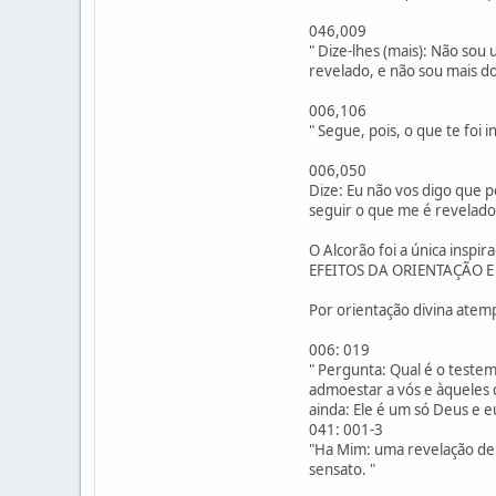
046,009
" Dize-lhes (mais): Não so
revelado, e não sou mais d
006,106
" Segue, pois, o que te foi 
006,050
Dize: Eu não vos digo que 
seguir o que me é revelado.
O Alcorão foi a única insp
EFEITOS DA ORIENTAÇÃO E 
Por orientação divina atem
006: 019
" Pergunta: Qual é o teste
admoestar a vós e àqueles 
ainda: Ele é um só Deus e e
041: 001-3
"Ha Mim: uma revelação de 
sensato. "