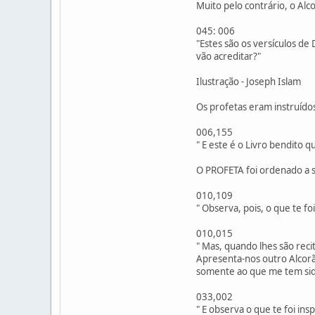
Muito pelo contrário, o Al
045: 006
"Estes são os versículos de
vão acreditar?"
Ilustração - Joseph Islam
Os profetas eram instruídos
006,155
" E este é o Livro bendito 
O PROFETA foi ordenado a 
010,109
" Observa, pois, o que te f
010,015
" Mas, quando lhes são rec
Apresenta-nos outro Alcorã
somente ao que me tem sido
033,002
" E observa o que te foi in