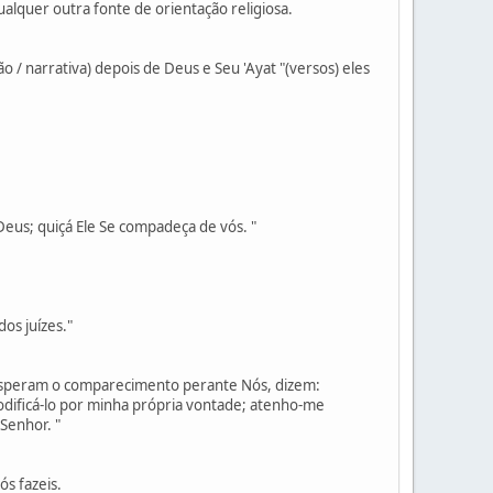
alquer outra fonte de orientação religiosa.
 / narrativa) depois de Deus e Seu 'Ayat "(versos) eles
 Deus; quiçá Ele Se compadeça de vós. "
os juízes."
o esperam o comparecimento perante Nós, dizem:
odificá-lo por minha própria vontade; atenho-me
Senhor. "
ós fazeis.