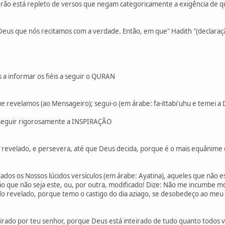
corão está repleto de versos que negam categoricamente a exigência de qu
 Deus que nós recitamos com a verdade. Então, em que" Hadith "(declaração
 a informar os fiéis a seguir o QURAN
que revelamos (ao Mensageiro); segui-o (em árabe: fa-ittabi'uhu e temei a
seguir rigorosamente a INSPIRAÇÃO
oi revelado, e persevera, até que Deus decida, porque é o mais equânime d
itados os Nossos lúcidos versículos (em árabe: Ayatina), aqueles que nã
o que não seja este, ou, por outra, modificado! Dize: Não me incumbe m
 revelado, porque temo o castigo do dia aziago, se desobedeço ao meu 
spirado por teu senhor, porque Deus está inteirado de tudo quanto todos v