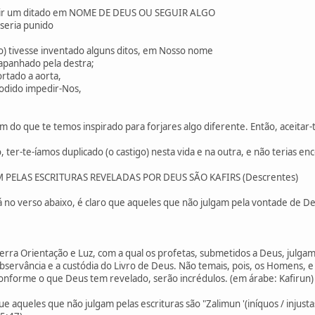
duzir um ditado em NOME DE DEUS OU SEGUIR ALGO
seria punido
o) tivesse inventado alguns ditos, em Nosso nome
apanhado pela destra;
ortado a aorta,
odido impedir-Nos,
m do que te temos inspirado para forjares algo diferente. Então, aceitar-
, ter-te-íamos duplicado (o castigo) nesta vida e na outra, e não terias
PELAS ESCRITURAS REVELADAS POR DEUS SÃO KAFIRS (Descrentes)
rá no verso abaixo, é claro que aqueles que não julgam pela vontade de 
erra Orientação e Luz, com a qual os profetas, submetidos a Deus, julgam
rvância e a custódia do Livro de Deus. Não temais, pois, os Homens, e te
onforme o que Deus tem revelado, serão incrédulos. (em árabe: Kafirun) 
e aqueles que não julgam pelas escrituras são "Zalimun '(iníquos / injusta