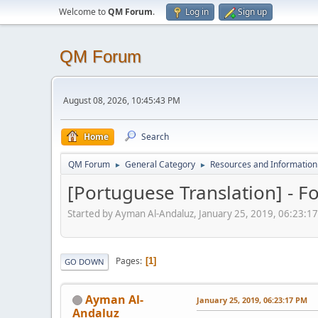
Welcome to
QM Forum
.
Log in
Sign up
QM Forum
August 08, 2026, 10:45:43 PM
Home
Search
QM Forum
General Category
Resources and Information 
►
►
[Portuguese Translation] - F
Started by Ayman Al-Andaluz, January 25, 2019, 06:23:1
Pages
1
GO DOWN
Ayman Al-
January 25, 2019, 06:23:17 PM
Andaluz