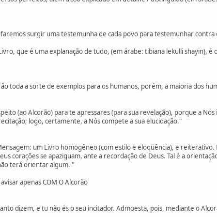
e faremos surgir uma testemunha de cada povo para testemunhar contra 
ivro, que é uma explanação de tudo, (em árabe: tibiana lekulli shayin), é o
rão toda a sorte de exemplos para os humanos, porém, a maioria dos hu
eito (ao Alcorão) para te apressares (para sua revelação), porque a Nós
recitação; logo, certamente, a Nós compete a sua elucidação."
Mensagem: um Livro homogêneo (com estilo e eloqüência), e reiterativo.
 seus corações se apaziguam, ante a recordação de Deus. Tal é a orienta
ão terá orientar algum. "
avisar apenas COM O Alcorão
to dizem, e tu não és o seu incitador. Admoesta, pois, mediante o Alco