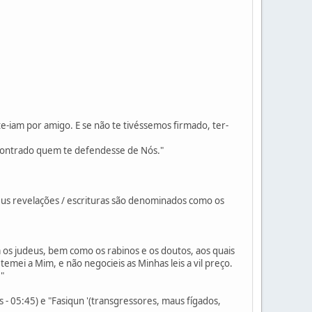
te-iam por amigo. E se não te tivéssemos firmado, ter-
 encontrado quem te defendesse de Nós."
Deus revelações / escrituras são denominados como os
 os judeus, bem como os rabinos e os doutos, aos quais
mei a Mim, e não negocieis as Minhas leis a vil preço.
"
s - 05:45) e "Fasiqun '(transgressores, maus fígados,