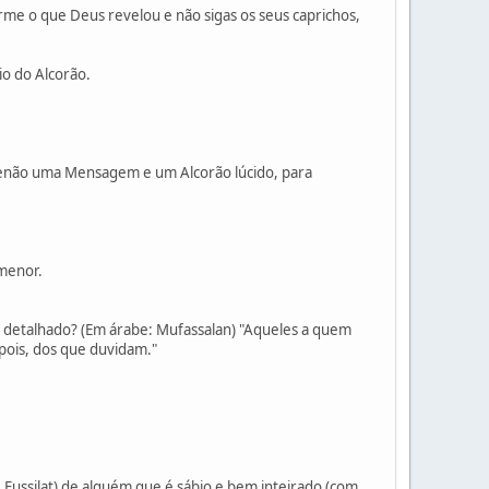
rme o que Deus revelou e não sigas os seus caprichos,
o do Alcorão.
 senão uma Mensagem e um Alcorão lúcido, para
rmenor.
ro detalhado? (Em árabe: Mufassalan) "Aqueles a quem
pois, dos que duvidam."
: Fussilat) de alguém que é sábio e bem inteirado (com