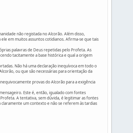
anidade não registada no Alcorão. Além disso,
 ele em muitos assuntos cotidianos. Afirma-se que tais
óprias palavras de Deus repetidas pelo Profeta. As
ndo tacitamente a base histórica e qual a origem
portadas. Não há uma declaração inequívoca em todo o
Alcorão, ou que são necessárias para orientação da
 inequivocamente provas do Alcorão para a exigência
mensageiro. Este é, então, igualado com fontes
ofeta. A tentativa, sem dúvida, é legitimar as fontes
êm claramente um contexto e não se referem às tardias