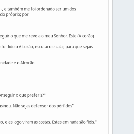
e -, e também me foi ordenado ser um dos
cio próprio; por
seguir o que me revela o meu Senhor. Este (Alcorão)
r lido o Alcorão, escutai-o e calai, para que sejais
nidade é o Alcorão.
onseguir o que preferis?"
sinou. Não sejas defensor dos pérfidos"
 eles logo viram as costas. Estes em nada são fiéis."