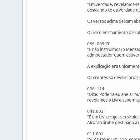
"Em verdade, revelamos-te 
desviando-te da verdade que
Os versos acima deixam abs
O único ensinamento o Pro
036: 069-70
"E não instruímos (o Mensa
admoestador quem estiver vi
A explicação era unicament
Os crentes só devem procur
006: 114
"Dize: Poderia eu anelar o
revelamos o Livro sabem qu
041,003
"É um Livro cujos versículo
Alcorão árabe destinado a 
011.001
"ALR (Isto é) um livro, com