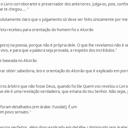
o Livro corroborante e preservador dos anteriores. Julga-os, pois, confo
 te chegou.... "
olutamente claro que o julgamento só deve ser feito únicamente por mei
feta recebeu para orientação do homem foi o Alcorão
geiro) na poesia, porque não é própria dele. O que lhe revelamos não é
vo, e para que a palavra seja provada, a respeito dos incrédulos."
e baseada no Alcorão
ar obter sabedoria, leis e orientação do Alcorão que é explicado em po
utros árbitro que não fosse Deus, quando foi Ele Quem vos revelou o Liv
e ele é uma revelação verdadeira, que emana do teu Senhor. Não sejas, 
s foram detalhados (em árabe: Fussilat); É um
um povo sensato."
 versos perfeitos, além disso explicado em detalhe / distinguido (em árabe