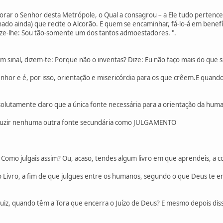
rar o Senhor desta Metrópole, o Qual a consagrou – a Ele tudo pertenc
do ainda) que recite o Alcorão. E quem se encaminhar, fá-lo-á em benefí
dize-lhe: Sou tão-somente um dos tantos admoestadores. ".
um sinal, dizem-te: Porque não o inventas? Dize: Eu não faço mais do que 
hor e é, por isso, orientação e misericórdia para os que crêem.E quando fo
olutamente claro que a única fonte necessária para a orientação da huma
duzir nenhuma outra fonte secundária como JULGAMENTO
Como julgais assim? Ou, acaso, tendes algum livro em que aprendeis, a c
 Livro, a fim de que julgues entre os humanos, segundo o que Deus te en
juiz, quando têm a Tora que encerra o Juízo de Deus? E mesmo depois disso,