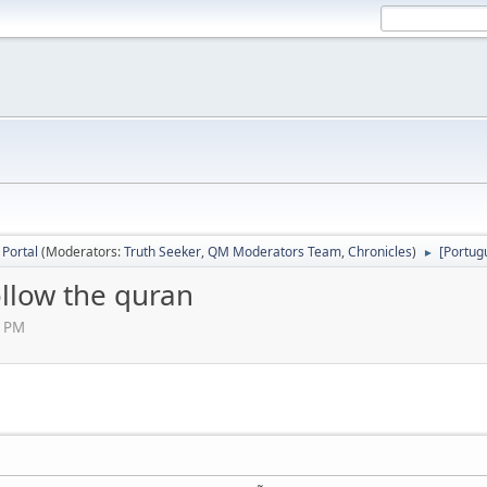
Portal
(Moderators:
Truth Seeker
,
QM Moderators Team
,
Chronicles
)
[Portug
►
ollow the quran
7 PM