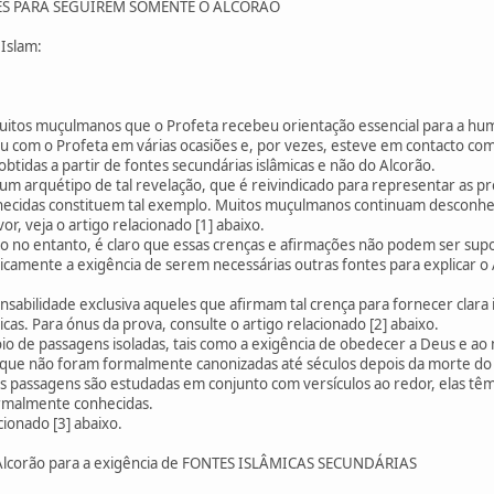
ES PARA SEGUIREM SOMENTE O ALCORÃO
Islam:
itos muçulmanos que o Profeta recebeu orientação essencial para a hum
ou com o Profeta em várias ocasiões e, por vezes, esteve em contacto com
tidas a partir de fontes secundárias islâmicas e não do Alcorão.
m arquétipo de tal revelação, que é reivindicado para representar as pr
ecidas constituem tal exemplo. Muitos muçulmanos continuam desconhece
or, veja o artigo relacionado [1] abaixo.
ão no entanto, é claro que essas crenças e afirmações não podem ser su
icamente a exigência de serem necessárias outras fontes para explicar o 
nsabilidade exclusiva aqueles que afirmam tal crença para fornecer clara
cas. Para ónus da prova, consulte o artigo relacionado [2] abaixo.
io de passagens isoladas, tais como a exigência de obedecer a Deus e ao 
que não foram formalmente canonizadas até séculos depois da morte do Pr
ais passagens são estudadas em conjunto com versículos ao redor, elas t
rmalmente conhecidas.
acionado [3] abaixo.
Alcorão para a exigência de FONTES ISLÂMICAS SECUNDÁRIAS