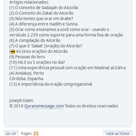
Artigos relacionados:
(1) O conceito de Sadaqah do Alcorão
(2) O Conceito do Zakat do Alcorão
(3) Nós temos que orar em árabe?
(4) A diferença entre Hadith e Sunna
(5) Orar como ensinamos a você como orar - usando o
versículo 2.239 como suporte para uma forma fixa de oração
(6) A compilação do Alcorão
(7) O que é 'Salaat' (oração) do Alcorão?
(
As cinco orações do Alcorão
(9) Pessoas do livro
(10) Há 3 ou 5 orações no dia?
(11) Uma experiência pessoal com oração em Madinat al-Zahra
(Al Andalus). Perto
Córdoba, Espanha
(12) A importância da oração congregacional
Joseph Islam
© 2010
Quransmessage.com
Todos os direitos reservados
Pages
1
GO UP
USER ACTIONS