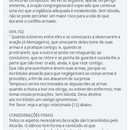
do Alcorão conspícuos. No verso seguinte, apesar do perigo
iminente, a oração congregacional é esperado que continue
uma vez que a vigilância adequada é estabelecida. Sem dúvida,
não se pode perceber um maior risco para a vida do que
durante o conflito armado.
004,102
" Quando estiveres entre eles e os convocares a observarem a
oração (ó Mensageiro), que uma parte deles tome de suas
armas e a pratique contigo; e, quando se
prostrarem, que a outra se poste na retaguarda; ao
concluírem, que se retire e se ponha de guarda e suceda-lhe a
parte que não tiver orado, ainda, e que reze contigo.
Que não precavenham e levem suas armas, porque os
incrédulos ansiarão para que negligencieis as vossas armas e
provisões, a fim de vos atacarem de surpresa.
Tampouco sereis recriminados se depuserdes as armas
quando a chuva a isso vos obriga, ou estiverdes enfermos; mas
tomai vossas precauções. Sem dúvida, Deus destina
aos incrédulos um castigo ignominioso. "
Por favor, veja o artigo relacionado [12] abaixo
CONSIDERAÇÕES FINAIS
Todos os aspetos necessários da oração são transmitidos pelo
Alcorão. O silêncio tem forma e conteúdo só que