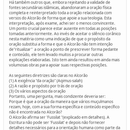
Há também outros que, embora rejeitando a validade de
fontes secundárias islâmicas, abandonaram a oração física
completa e reinterpretado toda a oração relacionada com
versos do Alcorão de forma que apoie a sua teologia. Esta
interpretação, após exame, achei ser o menos convincente.
Um ponto crucial parece estar ausente em todas as posições
tomadas anteriormente. Ao invés de aceitar o silêncio corânico
nesta matéria como uma indicação de que o propósito da
oração substitui a forma e que o Alcorão não tem intenção
de"ritualizar" a oração a ponto de prescrever forma pedante
e conteúdo, ele tem levado muitos a procurar outras
explicações elaboradas. Isto tem ainda resultou em ainda mais
volumosas obras para apoiar suas respectivas posições.
As seguintes diretrizes são claras no Alcorão
(1) A exigência "da oração" (Aqimus-salah)
(2) A razão e propósito por trás de oração
(3) Os vários aspectos da oração
Portanto, uma pergunta, mais condizente deveria ser:
Porque é que a oração da maneira que vários muçulmanos
rezam, hoje, com a sua forma específica e conteúdo específico
não é encontrada no Alcorão?
O Alcorão afirma ser 'Fussilat "(explicado em detalhes). A
Escritura não pode ser 'Fussilat' e depois não fornecer
detalhes necessários para a orientação humana como parte da