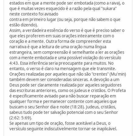
estados em que a mente pode ser embotada (como a raiva), o
que é muitas vezes esquecido é a razão pela qual "sukara"
neste contexto foi avisado
contra em primeiro lugar (ou seja, porque não sabem o que
estão dizendo).
Assim, a verdadeira essência do verso é que é preciso saber o
que eles proferem em suas orações inteiramente com o
coração e a mente. Outra forma de compreender esta
narrativa é que a leitura de uma oração numa língua
estrangeira, sem compreensão é semelhante a ler as orações
com a mente embotada e uma possível violação do versículo
4:43. Essa inferência seria preocupante para muitos. No
entanto, o verso é claro na mensagem que ele transmite.
Orações realizadas por aqueles que não são "crentes" (Mu'min)
também devem ser consideradas sinceras. A devoção a um
Deus pode ser claramente realizada por aqueles seguidores
das escrituras anteriores, como os judeus e cristãos. O Profeta
é especificamente avisado para não buscar reparação em
qualquer forma e permanecer contente com aqueles que
buscam o seu Senhor dia e noite (18:28). Judeus, cristãos,
sabeus tudo pode ter salvação potencial com o seu Senhor
(2:62: 5:69).
Se apenas um tipo de oração, fosse aceitável a Deus, o
versículo seguinte indiscutivelmente tornar-se inaplicável.