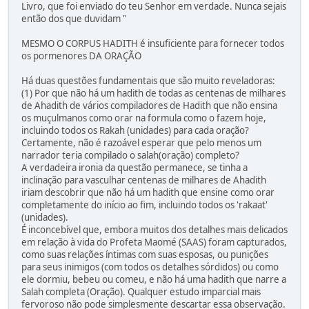
Livro, que foi enviado do teu Senhor em verdade. Nunca sejais
então dos que duvidam "
MESMO O CORPUS HADITH é insuficiente para fornecer todos
os pormenores DA ORAÇÃO
Há duas questões fundamentais que são muito reveladoras:
(1) Por que não há um hadith de todas as centenas de milhares
de Ahadith de vários compiladores de Hadith que não ensina
os muçulmanos como orar na formula como o fazem hoje,
incluindo todos os Rakah (unidades) para cada oração?
Certamente, não é razoável esperar que pelo menos um
narrador teria compilado o salah(oração) completo?
A verdadeira ironia da questão permanece, se tinha a
inclinação para vasculhar centenas de milhares de Ahadith
iriam descobrir que não há um hadith que ensine como orar
completamente do início ao fim, incluindo todos os 'rakaat'
(unidades).
É inconcebível que, embora muitos dos detalhes mais delicados
em relação à vida do Profeta Maomé (SAAS) foram capturados,
como suas relações íntimas com suas esposas, ou punições
para seus inimigos (com todos os detalhes sórdidos) ou como
ele dormiu, bebeu ou comeu, e não há uma hadith que narre a
Salah completa (Oração). Qualquer estudo imparcial mais
fervoroso não pode simplesmente descartar essa observação.