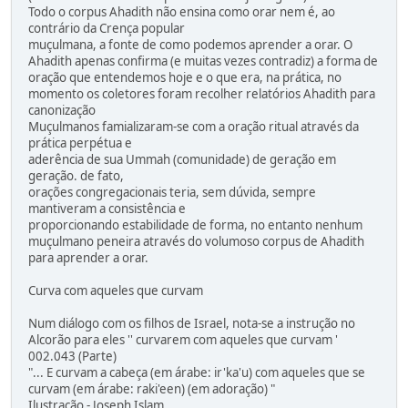
Todo o corpus Ahadith não ensina como orar nem é, ao
contrário da Crença popular
muçulmana, a fonte de como podemos aprender a orar. O
Ahadith apenas confirma (e muitas vezes contradiz) a forma de
oração que entendemos hoje e o que era, na prática, no
momento os coletores foram recolher relatórios Ahadith para
canonização
Muçulmanos famializaram-se com a oração ritual através da
prática perpétua e
aderência de sua Ummah (comunidade) de geração em
geração. de fato,
orações congregacionais teria, sem dúvida, sempre
mantiveram a consistência e
proporcionando estabilidade de forma, no entanto nenhum
muçulmano peneira através do volumoso corpus de Ahadith
para aprender a orar.
Curva com aqueles que curvam
Num diálogo com os filhos de Israel, nota-se a instrução no
Alcorão para eles '' curvarem com aqueles que curvam '
002.043 (Parte)
"... E curvam a cabeça (em árabe: ir'ka'u) com aqueles que se
curvam (em árabe: raki'een) (em adoração) "
Ilustração - Joseph Islam