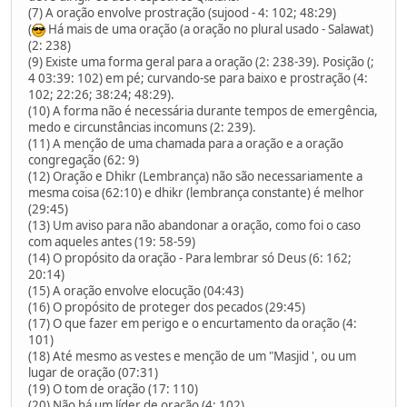
(7) A oração envolve prostração (sujood - 4: 102; 48:29)
(
Há mais de uma oração (a oração no plural usado - Salawat)
(2: 238)
(9) Existe uma forma geral para a oração (2: 238-39). Posição (;
4 03:39: 102) em pé; curvando-se para baixo e prostração (4:
102; 22:26; 38:24; 48:29).
(10) A forma não é necessária durante tempos de emergência,
medo e circunstâncias incomuns (2: 239).
(11) A menção de uma chamada para a oração e a oração
congregação (62: 9)
(12) Oração e Dhikr (Lembrança) não são necessariamente a
mesma coisa (62:10) e dhikr (lembrança constante) é melhor
(29:45)
(13) Um aviso para não abandonar a oração, como foi o caso
com aqueles antes (19: 58-59)
(14) O propósito da oração - Para lembrar só Deus (6: 162;
20:14)
(15) A oração envolve elocução (04:43)
(16) O propósito de proteger dos pecados (29:45)
(17) O que fazer em perigo e o encurtamento da oração (4:
101)
(18) Até mesmo as vestes e menção de um "Masjid ', ou um
lugar de oração (07:31)
(19) O tom de oração (17: 110)
(20) Não há um líder de oração (4: 102)