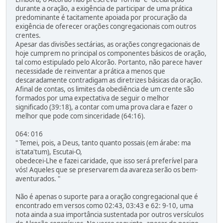
durante a oração, a exigência de participar de uma prática
predominante é tacitamente apoiada por procuração da
exigência de oferecer orações congregacionais com outros
crentes.
Apesar das divisões sectárias, as orações congregacionais de
hoje cumprem no principal os componentes básicos de oração,
tal como estipulado pelo Alcorão. Portanto, não parece haver
necessidade de reinventar a prática a menos que
descaradamente contradigam as diretrizes básicas da oração.
Afinal de contas, os limites da obediência de um crente são
formados por uma expectativa de seguir o melhor
significado (39:18), a contar com uma prova clara e fazer o
melhor que pode com sinceridade (64:16).
064: 016
" Temei, pois, a Deus, tanto quanto possais (em árabe: ma
is'tata'tum), Escutai-O,
obedecei-Lhe e fazei caridade, que isso será preferível para
vós! Aqueles que se preservarem da avareza serão os bem-
aventurados. "
Não é apenas o suporte para a oração congregacional que é
encontrado em versos como 02:43, 03:43 e 62: 9-10, uma
nota ainda a sua importância sustentada por outros versículos