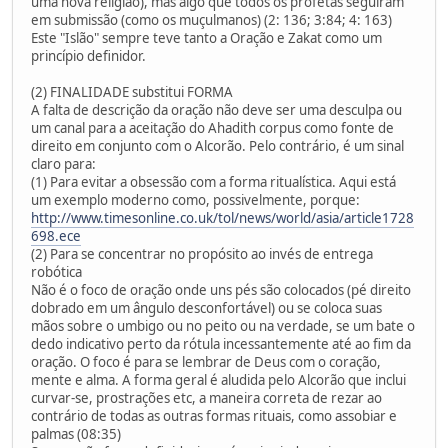
uma nova religião), mas algo que todos os profetas seguiram
em submissão (como os muçulmanos) (2: 136; 3:84; 4: 163)
Este "Islão" sempre teve tanto a Oração e Zakat como um
princípio definidor.
(2) FINALIDADE substitui FORMA
A falta de descrição da oração não deve ser uma desculpa ou
um canal para a aceitação do Ahadith corpus como fonte de
direito em conjunto com o Alcorão. Pelo contrário, é um sinal
claro para:
(1) Para evitar a obsessão com a forma ritualística. Aqui está
um exemplo moderno como, possivelmente, porque:
http://www.timesonline.co.uk/tol/news/world/asia/article1728
698.ece
(2) Para se concentrar no propósito ao invés de entrega
robótica
Não é o foco de oração onde uns pés são colocados (pé direito
dobrado em um ângulo desconfortável) ou se coloca suas
mãos sobre o umbigo ou no peito ou na verdade, se um bate o
dedo indicativo perto da rótula incessantemente até ao fim da
oração. O foco é para se lembrar de Deus com o coração,
mente e alma. A forma geral é aludida pelo Alcorão que inclui
curvar-se, prostrações etc, a maneira correta de rezar ao
contrário de todas as outras formas rituais, como assobiar e
palmas (08:35)