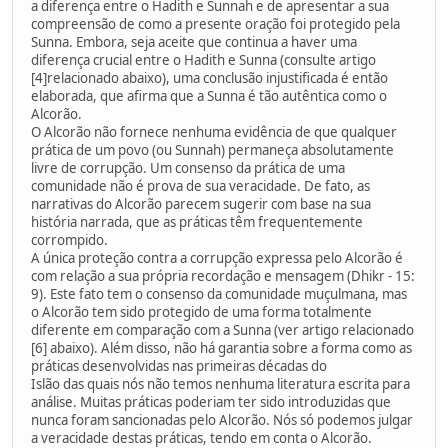
a diferença entre o Hadith e Sunnah e de apresentar a sua
compreensão de como a presente oração foi protegido pela
Sunna. Embora, seja aceite que continua a haver uma
diferença crucial entre o Hadith e Sunna (consulte artigo
[4]relacionado abaixo), uma conclusão injustificada é então
elaborada, que afirma que a Sunna é tão autêntica como o
Alcorão.
O Alcorão não fornece nenhuma evidência de que qualquer
prática de um povo (ou Sunnah) permaneça absolutamente
livre de corrupção. Um consenso da prática de uma
comunidade não é prova de sua veracidade. De fato, as
narrativas do Alcorão parecem sugerir com base na sua
história narrada, que as práticas têm frequentemente
corrompido.
A única proteção contra a corrupção expressa pelo Alcorão é
com relação a sua própria recordação e mensagem (Dhikr - 15:
9). Este fato tem o consenso da comunidade muçulmana, mas
o Alcorão tem sido protegido de uma forma totalmente
diferente em comparação com a Sunna (ver artigo relacionado
[6] abaixo). Além disso, não há garantia sobre a forma como as
práticas desenvolvidas nas primeiras décadas do
Islão das quais nós não temos nenhuma literatura escrita para
análise. Muitas práticas poderiam ter sido introduzidas que
nunca foram sancionadas pelo Alcorão. Nós só podemos julgar
a veracidade destas práticas, tendo em conta o Alcorão.