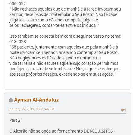
006: 052
" Não rechaces aqueles que de manhã e à tarde invocam seu
Senhor, desejosos de contemplar o Seu Rosto. Não te cabe
julgá-los, assim como não lhes compete julgar-te
se os rechaçares, contar-te-ás entre os iníquos. "
Isso também se conecta bem com o seguinte verso no tema:
018: 028
" Sê paciente, juntamente com aqueles que pela manhã e à
noite invocam seu Senhor, anelando contemplar Seu Rosto.
Não negligencies os fiéis, desejando o encanto da
vida terrena e não escutes aquele cujo coração permitimos
negligenciar o ato de se lembrar de Nós, e que se entregou
aos seus próprios desejos, excedendo-se em suas ações. "
Ayman Al-Andaluz
January 25, 2019, 06:21:44 PM
#1
Part 2
O Alcorão não se opõe ao fornecimento DE REQUISITOS -