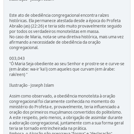
Este ato de obediência congregacional encontra raízes
históricas. Ela permanece atestada desde a época do Profeta
Abraão (as) (22:26) e teria sido muito provavelmente seguido
por todos os verdadeiros monoteístas em massa.
No caso de Maria, nota-se uma diretiva histórica, mais uma vez
afirmando a necessidade de obediência da oração
congregacional.
003,043
"Ó Maria Seja obediente ao seu Senhor e prostre-se e curve-se
(em árabe: wa-ir'ka'i) com aqueles que curvam (em árabe:
raki'een) "
Ilustração - Joseph Islam
Assim como observado, a obediência monoteísta à oração
congregacional foi claramente conhecida no momento do
ministério do Profeta e, provavelmente, teria influenciado a
oração dos primeiros muçulmanos convertidos do politeísmo.
A este respeito, pelo menos, a obrigação de assimilar durante
a adoração congregacional, juntamente com a sua forma geral
teria se tornado entrincheirada na prática.
Embora, o Alcorão não prescreva "forma" e "declaração"