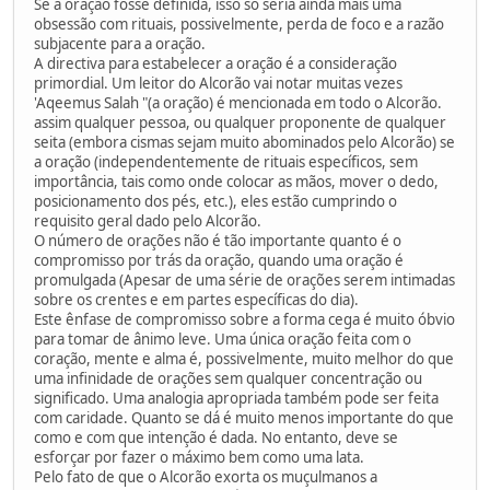
Se a oração fosse definida, isso só seria ainda mais uma
obsessão com rituais, possivelmente, perda de foco e a razão
subjacente para a oração.
A directiva para estabelecer a oração é a consideração
primordial. Um leitor do Alcorão vai notar muitas vezes
'Aqeemus Salah "(a oração) é mencionada em todo o Alcorão.
assim qualquer pessoa, ou qualquer proponente de qualquer
seita (embora cismas sejam muito abominados pelo Alcorão) se
a oração (independentemente de rituais específicos, sem
importância, tais como onde colocar as mãos, mover o dedo,
posicionamento dos pés, etc.), eles estão cumprindo o
requisito geral dado pelo Alcorão.
O número de orações não é tão importante quanto é o
compromisso por trás da oração, quando uma oração é
promulgada (Apesar de uma série de orações serem intimadas
sobre os crentes e em partes específicas do dia).
Este ênfase de compromisso sobre a forma cega é muito óbvio
para tomar de ânimo leve. Uma única oração feita com o
coração, mente e alma é, possivelmente, muito melhor do que
uma infinidade de orações sem qualquer concentração ou
significado. Uma analogia apropriada também pode ser feita
com caridade. Quanto se dá é muito menos importante do que
como e com que intenção é dada. No entanto, deve se
esforçar por fazer o máximo bem como uma lata.
Pelo fato de que o Alcorão exorta os muçulmanos a