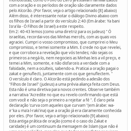
com a oração e os períodos de oração são claramente dados
pelo Alcorão. (Por favor, veja o artigo relacionado [8] abaixo)
Além disso, é interessante notar o diálogo Divino abaixo com
os filhos de Israel a partir do versículo 2:40 (Em árabe: Ya bani
Isra'ila - Ó Filhos de Israel) a este respeito.
Em 2: 40-43 lemos (como uma diretriz para os judeus) " Ó
israelitas, recordai-vos das Minhas mercês, com as quais vos
agraciei. Cumpri o vosso compromisso, que cumprirei o Meu
compromisso, e temei somente a Mim. E crede no que revelei,
e que corrobora a revelação que vós tendes; não sejais os
primeiros a negá-lo, nem negocieis as Minhas leis a vil preço, e
temei a Mim, somente, e não disfarceis a verdade com a
falsidade, nem a oculteis, sabendo-a. Praticai a oração pagai o
zakat e genuflecti, juntamente com os que genuflectem. "
O versículo é claro. O Alcorão está pedindo a adesão dos
"Filhos de Israel" (judeus) a uma prévia aliança feita com Deus.
Esta não é uma diretiva para novos crentes. Observe também
a narrativa "Acredite no que eu revelo confirmando que está
com você e não seja o primeiro a rejeitar a fé ". É claro pela
declaração 'curva com aqueles que curvam "(em árabe: wa-
ir'ka u ma'a l-raki'ina) que a oração já era claramente conhecida
por eles. (Por favor, veja o artigo relacionado [9] abaixo)
Esta antiga prática de oração (como é o caso do Zakat e
caridade) é um continuum da mensagem de Islam (que não é