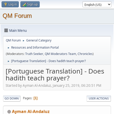
Log in
Sign up
QM Forum
Main Menu
QM Forum
General Category
►
Resources and Information Portal
►
(Moderators:
Truth Seeker
,
QM Moderators Team
,
Chronicles
)
[Portuguese Translation] - Does hadith teach prayer?
►
[Portuguese Translation] - Does
hadith teach prayer?
Started by Ayman Al-Andaluz, January 25, 2019, 06:20:51 PM
Pages
1
GO DOWN
USER ACTIONS
Ayman Al-Andaluz