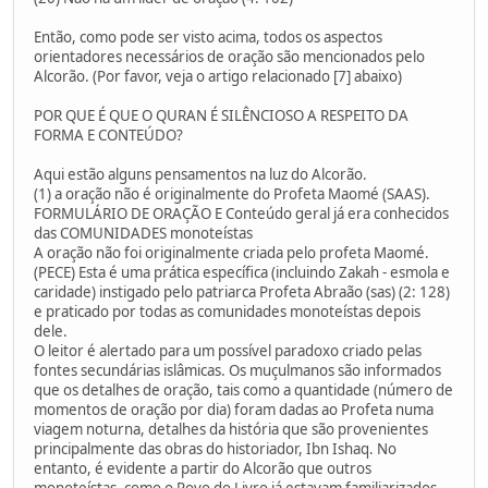
Então, como pode ser visto acima, todos os aspectos
orientadores necessários de oração são mencionados pelo
Alcorão. (Por favor, veja o artigo relacionado [7] abaixo)
POR QUE É QUE O QURAN É SILÊNCIOSO A RESPEITO DA
FORMA E CONTEÚDO?
Aqui estão alguns pensamentos na luz do Alcorão.
(1) a oração não é originalmente do Profeta Maomé (SAAS).
FORMULÁRIO DE ORAÇÃO E Conteúdo geral já era conhecidos
das COMUNIDADES monoteístas
A oração não foi originalmente criada pelo profeta Maomé.
(PECE) Esta é uma prática específica (incluindo Zakah - esmola e
caridade) instigado pelo patriarca Profeta Abraão (sas) (2: 128)
e praticado por todas as comunidades monoteístas depois
dele.
O leitor é alertado para um possível paradoxo criado pelas
fontes secundárias islâmicas. Os muçulmanos são informados
que os detalhes de oração, tais como a quantidade (número de
momentos de oração por dia) foram dadas ao Profeta numa
viagem noturna, detalhes da história que são provenientes
principalmente das obras do historiador, Ibn Ishaq. No
entanto, é evidente a partir do Alcorão que outros
monoteístas, como o Povo do Livro já estavam familiarizados