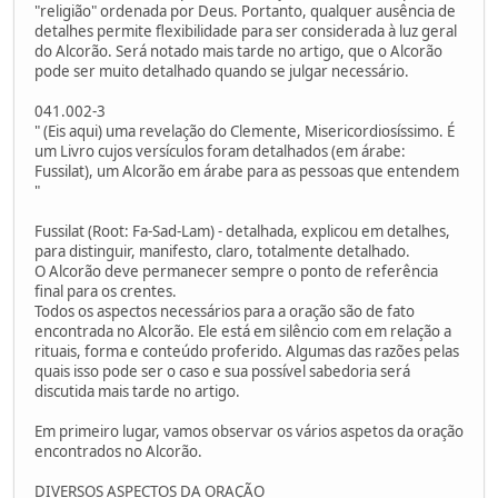
"religião" ordenada por Deus. Portanto, qualquer ausência de
detalhes permite flexibilidade para ser considerada à luz geral
do Alcorão. Será notado mais tarde no artigo, que o Alcorão
pode ser muito detalhado quando se julgar necessário.
041.002-3
" (Eis aqui) uma revelação do Clemente, Misericordiosíssimo. É
um Livro cujos versículos foram detalhados (em árabe:
Fussilat), um Alcorão em árabe para as pessoas que entendem
"
Fussilat (Root: Fa-Sad-Lam) - detalhada, explicou em detalhes,
para distinguir, manifesto, claro, totalmente detalhado.
O Alcorão deve permanecer sempre o ponto de referência
final para os crentes.
Todos os aspectos necessários para a oração são de fato
encontrada no Alcorão. Ele está em silêncio com em relação a
rituais, forma e conteúdo proferido. Algumas das razões pelas
quais isso pode ser o caso e sua possível sabedoria será
discutida mais tarde no artigo.
Em primeiro lugar, vamos observar os vários aspetos da oração
encontrados no Alcorão.
DIVERSOS ASPECTOS DA ORAÇÃO