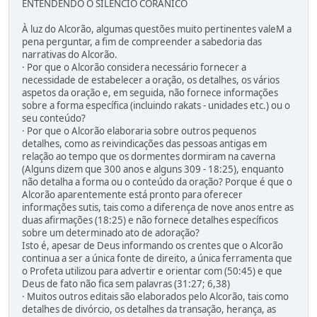
ENTENDENDO O SILÊNCIO CORÂNICO
À luz do Alcorão, algumas questões muito pertinentes valeM a
pena perguntar, a fim de compreender a sabedoria das
narrativas do Alcorão.
· Por que o Alcorão considera necessário fornecer a
necessidade de estabelecer a oração, os detalhes, os vários
aspetos da oração e, em seguida, não fornece informações
sobre a forma específica (incluindo rakats - unidades etc.) ou o
seu conteúdo?
· Por que o Alcorão elaboraria sobre outros pequenos
detalhes, como as reivindicações das pessoas antigas em
relação ao tempo que os dormentes dormiram na caverna
(Alguns dizem que 300 anos e alguns 309 - 18:25), enquanto
não detalha a forma ou o conteúdo da oração? Porque é que o
Alcorão aparentemente está pronto para oferecer
informações sutis, tais como a diferença de nove anos entre as
duas afirmações (18:25) e não fornece detalhes específicos
sobre um determinado ato de adoração?
Isto é, apesar de Deus informando os crentes que o Alcorão
continua a ser a única fonte de direito, a única ferramenta que
o Profeta utilizou para advertir e orientar com (50:45) e que
Deus de fato não fica sem palavras (31:27; 6,38)
· Muitos outros editais são elaborados pelo Alcorão, tais como
detalhes de divórcio, os detalhes da transação, herança, as