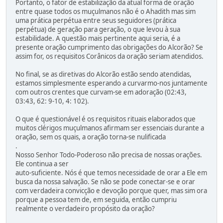
Portanto, o fator de estabilização da atual forma de oração
entre quase todos os muçulmanos não é o Ahadith mas sim
uma prática perpétua entre seus seguidores (prática
perpétua) de geração para geração, o que levou à sua
estabilidade. A questão mais pertinente aqui seria, é a
presente oração cumprimento das obrigações do Alcorão? Se
assim for, os requisitos Corânicos da oração seriam atendidos.
No final, se as diretivas do Alcorão estão sendo atendidas,
estamos simplesmente esperando a curvarmo-nos juntamente
com outros crentes que curvam-se em adoração (02:43,
03:43, 62: 9-10, 4: 102).
O que é questionável é os requisitos rituais elaborados que
muitos clérigos muçulmanos afirmam ser essenciais durante a
oração, sem os quais, a oração torna-se nulificada
.
Nosso Senhor Todo-Poderoso não precisa de nossas orações.
Ele continua a ser
auto-suficiente. Nós é que temos necessidade de orar a Ele em
busca da nossa salvação. Se não se pode conectar-se e orar
com verdadeira convicção e devoção porque quer, mas sim ora
porque a pessoa tem de, em seguida, então cumpriu
realmente o verdadeiro propósito da oração?