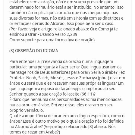
estabelecerem a oração, não é em si uma prova de que um
determinado formulário está a ser instituído. No entanto, isso
também não implica que a oração que nos chegou hoje nas
suas diversas formas, não está em sintonia com as diretrizes e
orientações gerais do Alcorão. Isso pode bem ser o caso.
(Por favor, veja o artigo relacionado abaixo: Ore Como já te
ensinou a Orar - Usando Verso 2,239
Como suporte para uma forma fixa de oração)
(3) OBSESSÃO DO IDIOMA
Para entender a irrelevância da oração numa linguagem
particular, uma pergunta a fazer seria; Que língua usariam os
mensageiros de Deus anteriores para orar? Seria o árabe? Fez
Profetas Noah, Saleh, Moisés, Jesus e Zachariya (pbut) orar em
árabe ou será que eles rezavam nas suas próprias línguas? Em
que linguagem a esposa do faraó egípcio implorou ao seu
Senhor quando a sua oração foi aceite (66:11)?
É claro que nenhuma das personalidades acima mencionadas
nunca orou em árabe. Em vez disso, eles oraram em seu
próprio vernáculo.
Qual é a importância de orar em uma língua específica, como o
árabe? Esse é outro motivo pelo qual a oração não foi definida
no Alcorão árabe? (Veja artigo relacionado [3] abaixo: Nós
temos de rezar em Árabe?)