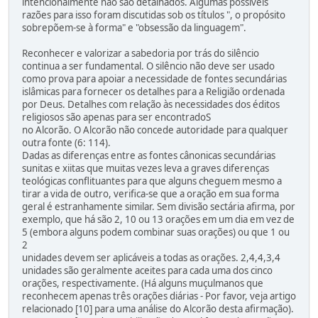
intencionalmente não são detalhados. Algumas possíveis
razões para isso foram discutidas sob os títulos ", o propósito
sobrepõem-se à forma" e "obsessão da linguagem".
Reconhecer e valorizar a sabedoria por trás do silêncio
continua a ser fundamental. O silêncio não deve ser usado
como prova para apoiar a necessidade de fontes secundárias
islâmicas para fornecer os detalhes para a Religião ordenada
por Deus. Detalhes com relação às necessidades dos éditos
religiosos são apenas para ser encontradoS
no Alcorão. O Alcorão não concede autoridade para qualquer
outra fonte (6: 114).
Dadas as diferenças entre as fontes cânonicas secundárias
sunitas e xiitas que muitas vezes leva a graves diferenças
teológicas conflituantes para que alguns cheguem mesmo a
tirar a vida de outro, verifica-se que a oração em sua forma
geral é estranhamente similar. Sem divisão sectária afirma, por
exemplo, que há são 2, 10 ou 13 orações em um dia em vez de
5 (embora alguns podem combinar suas orações) ou que 1 ou
2
unidades devem ser aplicáveis a todas as orações. 2,4,4,3,4
unidades são geralmente aceites para cada uma dos cinco
orações, respectivamente. (Há alguns muçulmanos que
reconhecem apenas três orações diárias - Por favor, veja artigo
relacionado [10] para uma análise do Alcorão desta afirmação).