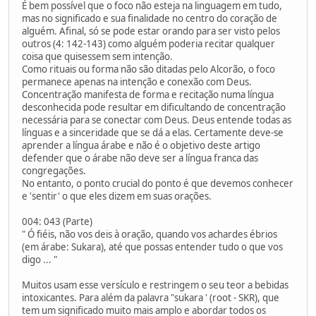
É bem possível que o foco não esteja na linguagem em tudo,
mas no significado e sua finalidade no centro do coração de
alguém. Afinal, só se pode estar orando para ser visto pelos
outros (4: 142-143) como alguém poderia recitar qualquer
coisa que quisessem sem intenção.
Como rituais ou forma não são ditadas pelo Alcorão, o foco
permanece apenas na intenção e conexão com Deus.
Concentração manifesta de forma e recitação numa língua
desconhecida pode resultar em dificultando de concentração
necessária para se conectar com Deus. Deus entende todas as
línguas e a sinceridade que se dá a elas. Certamente deve-se
aprender a língua árabe e não é o objetivo deste artigo
defender que o árabe não deve ser a língua franca das
congregações.
No entanto, o ponto crucial do ponto é que devemos conhecer
e 'sentir' o que eles dizem em suas orações.
004: 043 (Parte)
" Ó fiéis, não vos deis à oração, quando vos achardes ébrios
(em árabe: Sukara), até que possas entender tudo o que vos
digo ... "
Muitos usam esse versículo e restringem o seu teor a bebidas
intoxicantes. Para além da palavra "sukara ' (root - SKR), que
tem um significado muito mais amplo e abordar todos os