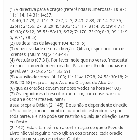
(1) A directiva para a oração (referências Numerosas - 10:87;
11: 114; 14:31; 14:37;
14:40; 17:78; 2: 110; 2: 277; 2: 3; 2:43: 2:83; 20:14; 22:35;
22:41; 24:56; 27: 3; 29:45; 30:31; 31:17; 31: 4; 35:29; 4:77;
42:38; 05:12; 05:55; 58:13; 6:72; 7: 170; 73:20; 8: 3; 09:11; 9:
5; 9:71; 98: 5)
(2) Os detalhes de lavagem (04:43; 5: 6)
(3) A necessidade de uma direção - Qiblah, específico para os
"crentes" (Mu'mins) (2,143-44)
(4) Vestuário (07:31). Por favor, note que no verso, 'mesquita'
é especificamente mencionado. (Para conselho de roupas em
geral, ver: 07:26; 24:31; 33:59)
(5) A alusão de vezes: (4: 103; 11: 114; 17:78; 24:58; 30:18; 2:
238: 20:58) Veja o artigo: As cinco Orações do Alcorão
(6) que as orações devem ser observados na hora (4: 103)
(7) Os seguidores da escritura anterior, para observar seu
Qiblah e os crentes Mu'mins)
a sua própria Qiblah (2: 145). Deus não é dependente direção,
o Seu poder, conhecimento e autoridade estendem-se por
toda parte. Ele não pode ser restrito a qualquer direção, Leste
ou Oeste
(2: 142). Esta é também uma confirmação de que o Povo do
Livro não vai seguir o novo Qiblah dos crentes, cada oração
deve dirigir-se aos respetivos Qiblahs.