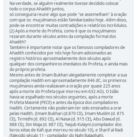
Na verdade, se alguém realmente tivesse decidido colocar
todo o corpus Ahadith juntos,
só conseguiria reunir algo que pode "se assemelham" à oração
com que os muçulmanos estão familiarizados hoje. Além disso,
pode-se encontrar muitas contradições e relatórios incrédulos.
(2) Após a morte do Profeta, como é que os muçulmanos
rezaram durante séculos antes da compilação formal dos
Ahadith?
Também é importante notar que os famosos compiladores de
Ahadith conhecidos por nós hoje foram adicionados ao
registro histórico aproximadamente dois séculos após
qualquer dos companheiros imediatos do Profeta, e ainda mais
do próprio profeta.
Mesmo antes de Imam Bukhari alegadamente completar a sua
compilação Hadith em aproximadamente 846 dC, os primeiros
muçulmanos ainda realizavam a oração por quase 225 anos
após a morte do Profeta (que morreu em 632 AD). O Islão
havia se espalhado nos séculos seguintes, após a morte
Profeta Maomé (PECE) e antes da época dos compiladores
Hadith. Certamente não poderiam ter sido ensinados a orar
pelas Hadith. (Imam Bukhari (d.870 CE), Imam Muslim (d. 875
CE), Tirmidhi (d. 892 CE), Al Nasai (d. 915 CE), Abu Dawud (d.
888 CE), Ibn Maja (d. 887 CE), Yaqub Kulayni (compilador dos
livros xiitas de Kafi que morreu no século 10), e Sharif al-Radi
(falecido século 11 - compilador do Nahj Balaghah).