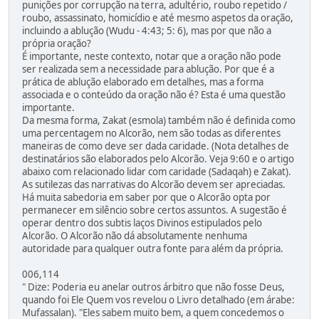
punições por corrupção na terra, adultério, roubo repetido /
roubo, assassinato, homicídio e até mesmo aspetos da oração,
incluindo a ablução (Wudu - 4:43; 5: 6), mas por que não a
própria oração?
É importante, neste contexto, notar que a oração não pode
ser realizada sem a necessidade para ablução. Por que é a
prática de ablução elaborado em detalhes, mas a forma
associada e o conteúdo da oração não é? Esta é uma questão
importante.
Da mesma forma, Zakat (esmola) também não é definida como
uma percentagem no Alcorão, nem são todas as diferentes
maneiras de como deve ser dada caridade. (Nota detalhes de
destinatários são elaborados pelo Alcorão. Veja 9:60 e o artigo
abaixo com relacionado lidar com caridade (Sadaqah) e Zakat).
As sutilezas das narrativas do Alcorão devem ser apreciadas.
Há muita sabedoria em saber por que o Alcorão opta por
permanecer em silêncio sobre certos assuntos. A sugestão é
operar dentro dos subtis laços Divinos estipulados pelo
Alcorão. O Alcorão não dá absolutamente nenhuma
autoridade para qualquer outra fonte para além da própria.
006,114
" Dize: Poderia eu anelar outros árbitro que não fosse Deus,
quando foi Ele Quem vos revelou o Livro detalhado (em árabe:
Mufassalan). "Eles sabem muito bem, a quem concedemos o