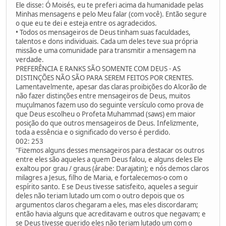
Ele disse: Ó Moisés, eu te preferi acima da humanidade pelas
Minhas mensagens e pelo Meu falar (com você). Então segure
o que eu te dei e esteja entre os agradecidos.
• Todos os mensageiros de Deus tinham suas faculdades,
talentos e dons individuais. Cada um deles teve sua própria
missão e uma comunidade para transmitir a mensagem na
verdade.
PREFERÊNCIA E RANKS SÃO SOMENTE COM DEUS - AS
DISTINÇÕES NÃO SÃO PARA SEREM FEITOS POR CRENTES.
Lamentavelmente, apesar das claras proibições do Alcorão de
não fazer distinções entre mensageiros de Deus, muitos
muçulmanos fazem uso do seguinte versículo como prova de
que Deus escolheu o Profeta Muhammad (saws) em maior
posição do que outros mensageiros de Deus. Infelizmente,
toda a essência e o significado do verso é perdido.
002: 253
"Fizemos alguns desses mensageiros para destacar os outros
entre eles são aqueles a quem Deus falou, e alguns deles Ele
exaltou por grau / graus (árabe: Darajatin); e nós demos claros
milagres a Jesus, filho de Maria, e fortalecemos-o com o
espírito santo. E se Deus tivesse satisfeito, aqueles a seguir
deles não teriam lutado um com o outro depois que os
argumentos claros chegaram a eles, mas eles discordaram;
então havia alguns que acreditavam e outros que negavam; e
se Deus tivesse querido eles não teriam lutado um com o