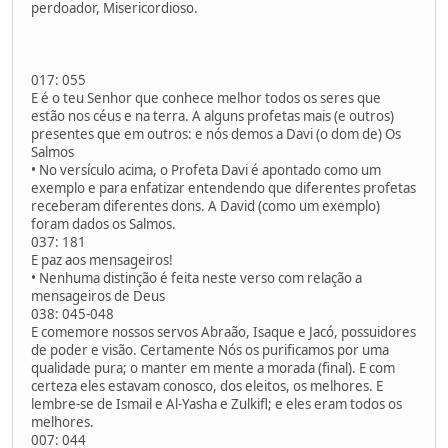
perdoador, Misericordioso.
017: 055
E é o teu Senhor que conhece melhor todos os seres que
estão nos céus e na terra. A alguns profetas mais (e outros)
presentes que em outros: e nós demos a Davi (o dom de) Os
Salmos
• No versículo acima, o Profeta Davi é apontado como um
exemplo e para enfatizar entendendo que diferentes profetas
receberam diferentes dons. A David (como um exemplo)
foram dados os Salmos.
037: 181
E paz aos mensageiros!
• Nenhuma distinção é feita neste verso com relação a
mensageiros de Deus
038: 045-048
E comemore nossos servos Abraão, Isaque e Jacó, possuidores
de poder e visão. Certamente Nós os purificamos por uma
qualidade pura; o manter em mente a morada (final). E com
certeza eles estavam conosco, dos eleitos, os melhores. E
lembre-se de Ismail e Al-Yasha e Zulkifl; e eles eram todos os
melhores.
007: 044