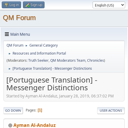
Log in
Sign up
QM Forum
Main Menu
QM Forum
General Category
►
Resources and Information Portal
►
(Moderators:
Truth Seeker
,
QM Moderators Team
,
Chronicles
)
[Portuguese Translation] - Messenger Distinctions
►
[Portuguese Translation] -
Messenger Distinctions
Started by Ayman Al-Andaluz, January 28, 2019, 06:37:02 PM
Pages
1
GO DOWN
USER ACTIONS
Ayman Al-Andaluz