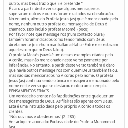
outro, mas Deus traz o que Ele pretende "
É claro a partir deste verso que alguns mensageiros
superaram outros e outros foram exaltados na classificação.
No entanto, além do Profeta Jesus (as) que é mencionado pelo
nome, nenhum outro profeta ou mensageiro de Deus é
chamado. Isso inclui o profeta Maomé. (pece)
Por favor note que mensageiros (num contexto plural)
também foram indicados como tendo falado com Deus
diretamente (min-hum man kallama l-lahu - Entre eles estavam
aqueles com quem Deus falou).
O profeta Moisés (saws) é um desses exemplos citados pelo
Alcorão, mas não mencionado neste verso (somente por
inferência). No entanto, a partir deste verso também é claro
que havia outros mensageiros com quem Deus também falou,
mas não são mencionados no Alcorão pelo nome. O profeta
Jesus (as) continua sendo o único mensageiro mencionado pelo
nome neste verso que se destacou e citou um exemplo.
PENSAMENTOS FINAIS
Um verdadeiro crente não faz distinções entre qualquer um
dos mensageiros de Deus. As fileiras são apenas com Deus.
Esta é uma instrução dada pelo próprio Alcorão a todos os
crentes.
"Nós ouvimos e obedecemos" (2: 285)
Ver artigo relacionado: Exclusividade do Profeta Muhammad
(as)