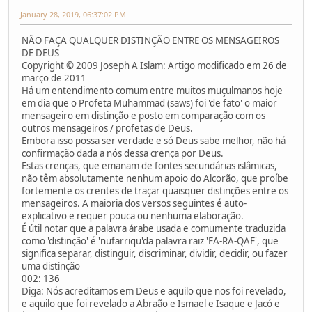
January 28, 2019, 06:37:02 PM
NÃO FAÇA QUALQUER DISTINÇÃO ENTRE OS MENSAGEIROS
DE DEUS
Copyright © 2009 Joseph A Islam: Artigo modificado em 26 de
março de 2011
Há um entendimento comum entre muitos muçulmanos hoje
em dia que o Profeta Muhammad (saws) foi 'de fato' o maior
mensageiro em distinção e posto em comparação com os
outros mensageiros / profetas de Deus.
Embora isso possa ser verdade e só Deus sabe melhor, não há
confirmação dada a nós dessa crença por Deus.
Estas crenças, que emanam de fontes secundárias islâmicas,
não têm absolutamente nenhum apoio do Alcorão, que proíbe
fortemente os crentes de traçar quaisquer distinções entre os
mensageiros. A maioria dos versos seguintes é auto-
explicativo e requer pouca ou nenhuma elaboração.
É útil notar que a palavra árabe usada e comumente traduzida
como 'distinção' é 'nufarriqu'da palavra raiz 'FA-RA-QAF', que
significa separar, distinguir, discriminar, dividir, decidir, ou fazer
uma distinção
002: 136
Diga: Nós acreditamos em Deus e aquilo que nos foi revelado,
e aquilo que foi revelado a Abraão e Ismael e Isaque e Jacó e