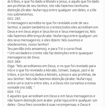
às tribos, e que foi dado a Moisés e Jesus, e aquilo que foi dado
aos profetas de seu Senhor, nós não fazemos nenhuma
distinção (Árabe: Nufarriqu) entre qualquer um deles, e a Ele
nos submetemos.
002: 285
O mensageiro acredita no que foi revelado a ele de seu
Senhor, e (assim também) os crentes;todos eles acreditam em
Deus e em Seus anjos e Seus livros e Seus mensageiros; Nós
não fazemos diferença (Árabe: Nufarriqu) entre qualquer um
dos seus mensageiros; e eles dizem: Nós ouvimos e
obedecemos, nosso Senhor!
Teu perdão (nós ansiamos), e para Ti é o curso final.
• Um verdadeiro crente não faz distinções entre quaisquer
mensageiros de Deus
003: 084
Diga: "Nós acreditamos em Deus, e no que foi revelado para
nós e o que foi revelado a Abraão, Ismael, Isaque, Jacó e às
tribos, e (os livros) dados a Moisés, a Jesus e aos profetas, de
seu Senhor: Nós não fazemos distinção (árabe: Nufarriqu)
entre um e outro entre eles, e a Deus nós curvamos a nossa
vontade (no Islã). "
004: 152
E aqueles que acreditam em Deus e em Seus mensageiros e
não fazem distinção (em árabe: yufarriqu) entre qualquer um
deles - Deus lhes concederá suas recompensas; e Deus é