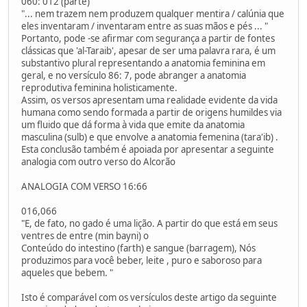
060: 012 (parte)
"... nem trazem nem produzem qualquer mentira / calúnia que
eles inventaram / inventaram entre as suas mãos e pés ... "
Portanto, pode -se afirmar com segurança a partir de fontes
clássicas que 'al-Taraib', apesar de ser uma palavra rara, é um
substantivo plural representando a anatomia feminina em
geral, e no versículo 86: 7, pode abranger a anatomia
reprodutiva feminina holisticamente.
Assim, os versos apresentam uma realidade evidente da vida
humana como sendo formada a partir de origens humildes via
um fluido que dá forma à vida que emite da anatomia
masculina (sulb) e que envolve a anatomia femenina (tara'ib) .
Esta conclusão também é apoiada por apresentar a seguinte
analogia com outro verso do Alcorão
ANALOGIA COM VERSO 16:66
016,066
"E, de fato, no gado é uma lição. A partir do que está em seus
ventres de entre (min bayni) o
Conteúdo do intestino (farth) e sangue (barragem), Nós
produzimos para você beber, leite , puro e saboroso para
aqueles que bebem. "
Isto é comparável com os versículos deste artigo da seguinte