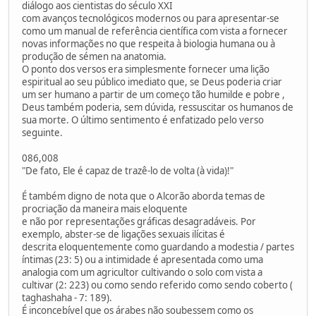
diálogo aos cientistas do século XXI
com avanços tecnológicos modernos ou para apresentar-se
como um manual de referência científica com vista a fornecer
novas informações no que respeita à biologia humana ou à
produção de sémen na anatomia.
O ponto dos versos era simplesmente fornecer uma lição
espiritual ao seu público imediato que, se Deus poderia criar
um ser humano a partir de um começo tão humilde e pobre ,
Deus também poderia, sem dúvida, ressuscitar os humanos de
sua morte. O último sentimento é enfatizado pelo verso
seguinte.
086,008
"De fato, Ele é capaz de trazê-lo de volta (à vida)!"
É também digno de nota que o Alcorão aborda temas de
procriação da maneira mais eloquente
e não por representações gráficas desagradáveis. Por
exemplo, abster-se de ligações sexuais ilícitas é
descrita eloquentemente como guardando a modestia / partes
íntimas (23: 5) ou a intimidade é apresentada como uma
analogia com um agricultor cultivando o solo com vista a
cultivar (2: 223) ou como sendo referido como sendo coberto (
taghashaha - 7: 189).
É inconcebível que os árabes não soubessem como os