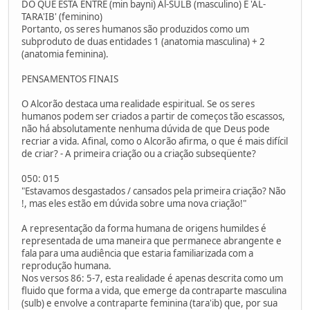
DO QUE ESTÁ ENTRE (min bayni) Al-SULB (masculino) E 'AL-
TARA'IB' (feminino)
Portanto, os seres humanos são produzidos como um
subproduto de duas entidades 1 (anatomia masculina) + 2
(anatomia feminina).
PENSAMENTOS FINAIS
O Alcorão destaca uma realidade espiritual. Se os seres
humanos podem ser criados a partir de começos tão escassos,
não há absolutamente nenhuma dúvida de que Deus pode
recriar a vida. Afinal, como o Alcorão afirma, o que é mais difícil
de criar? - A primeira criação ou a criação subseqüente?
050: 015
"Estavamos desgastados / cansados pela primeira criação? Não
!, mas eles estão em dúvida sobre uma nova criação!"
A representação da forma humana de origens humildes é
representada de uma maneira que permanece abrangente e
fala para uma audiência que estaria familiarizada com a
reprodução humana.
Nos versos 86: 5-7, esta realidade é apenas descrita como um
fluido que forma a vida, que emerge da contraparte masculina
(sulb) e envolve a contraparte feminina (tara'ib) que, por sua