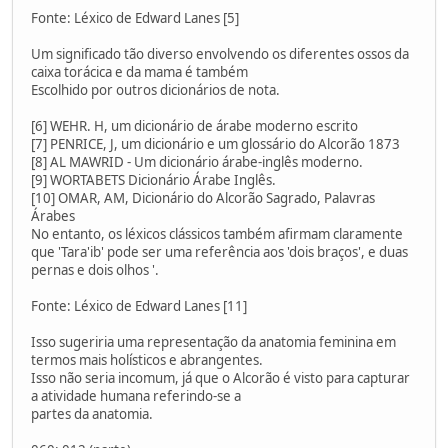
Fonte: Léxico de Edward Lanes [5]
Um significado tão diverso envolvendo os diferentes ossos da
caixa torácica e da mama é também
Escolhido por outros dicionários de nota.
[6] WEHR. H, um dicionário de árabe moderno escrito
[7] PENRICE, J, um dicionário e um glossário do Alcorão 1873
[8] AL MAWRID - Um dicionário árabe-inglês moderno.
[9] WORTABETS Dicionário Árabe Inglês.
[10] OMAR, AM, Dicionário do Alcorão Sagrado, Palavras
Árabes
No entanto, os léxicos clássicos também afirmam claramente
que 'Tara'ib' pode ser uma referência aos 'dois braços', e duas
pernas e dois olhos '.
Fonte: Léxico de Edward Lanes [11]
Isso sugeriria uma representação da anatomia feminina em
termos mais holísticos e abrangentes.
Isso não seria incomum, já que o Alcorão é visto para capturar
a atividade humana referindo-se a
partes da anatomia.