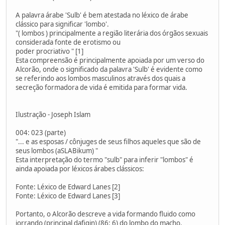
A palavra árabe 'Sulb' é bem atestada no léxico de árabe
clássico para significar 'lombo'.
"( lombos ) principalmente a região literária dos órgãos sexuais
considerada fonte de erotismo ou
poder procriativo " [1]
Esta compreensão é principalmente apoiada por um verso do
Alcorão, onde o significado da palavra 'Sulb' é evidente como
se referindo aos lombos masculinos através dos quais a
secreção formadora de vida é emitida para formar vida.
Ilustração - Joseph Islam
004: 023 (parte)
"... e as esposas / cônjuges de seus filhos aqueles que são de
seus lombos (aSLABikum) "
Esta interpretação do termo "sulb" para inferir "lombos" é
ainda apoiada por léxicos árabes clássicos:
Fonte: Léxico de Edward Lanes [2]
Fonte: Léxico de Edward Lanes [3]
Portanto, o Alcorão descreve a vida formando fluido como
jorrando (principal dafiqin) (86: 6) do lombo do macho.