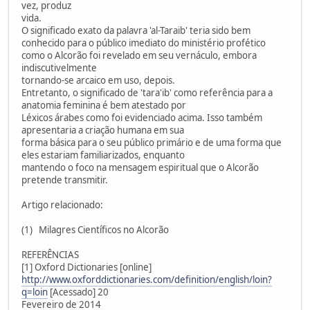
vez, produz
vida.
O significado exato da palavra 'al-Taraib' teria sido bem
conhecido para o público imediato do ministério profético
como o Alcorão foi revelado em seu vernáculo, embora
indiscutivelmente
tornando-se arcaico em uso, depois.
Entretanto, o significado de 'tara'ib' como referência para a
anatomia feminina é bem atestado por
Léxicos árabes como foi evidenciado acima. Isso também
apresentaria a criação humana em sua
forma básica para o seu público primário e de uma forma que
eles estariam familiarizados, enquanto
mantendo o foco na mensagem espiritual que o Alcorão
pretende transmitir.
Artigo relacionado:
(1) Milagres Científicos no Alcorão
REFERÊNCIAS
[1] Oxford Dictionaries [online]
http://www.oxforddictionaries.com/definition/english/loin?
q=loin
[Acessado] 20
Fevereiro de 2014