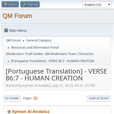
Log in
Sign up
QM Forum
Main Menu
QM Forum
General Category
►
Resources and Information Portal
►
(Moderators:
Truth Seeker
,
QM Moderators Team
,
Chronicles
)
[Portuguese Translation] - VERSE 86:7 - HUMAN CREATION
►
[Portuguese Translation] - VERSE
86:7 - HUMAN CREATION
Started by Ayman Al-Andaluz, July 31, 2019, 05:01:20 PM
Pages
1
GO DOWN
USER ACTIONS
Ayman Al-Andaluz