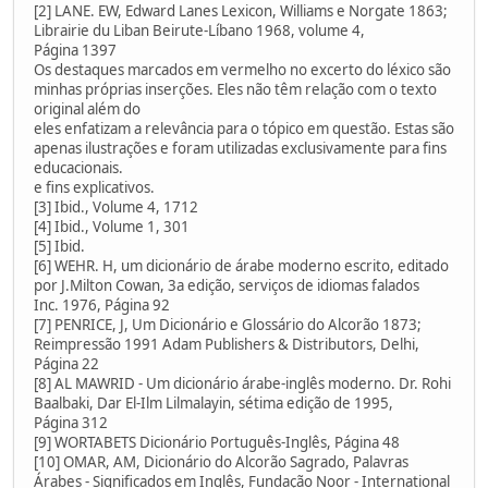
[2] LANE. EW, Edward Lanes Lexicon, Williams e Norgate 1863;
Librairie du Liban Beirute-Líbano 1968, volume 4,
Página 1397
Os destaques marcados em vermelho no excerto do léxico são
minhas próprias inserções. Eles não têm relação com o texto
original além do
eles enfatizam a relevância para o tópico em questão. Estas são
apenas ilustrações e foram utilizadas exclusivamente para fins
educacionais.
e fins explicativos.
[3] Ibid., Volume 4, 1712
[4] Ibid., Volume 1, 301
[5] Ibid.
[6] WEHR. H, um dicionário de árabe moderno escrito, editado
por J.Milton Cowan, 3a edição, serviços de idiomas falados
Inc. 1976, Página 92
[7] PENRICE, J, Um Dicionário e Glossário do Alcorão 1873;
Reimpressão 1991 Adam Publishers & Distributors, Delhi,
Página 22
[8] AL MAWRID - Um dicionário árabe-inglês moderno. Dr. Rohi
Baalbaki, Dar El-Ilm Lilmalayin, sétima edição de 1995,
Página 312
[9] WORTABETS Dicionário Português-Inglês, Página 48
[10] OMAR, AM, Dicionário do Alcorão Sagrado, Palavras
Árabes - Significados em Inglês, Fundação Noor - International