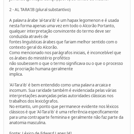
2 - AL TARA'IB (plural substantivo)
A palavra árabe 'al-tara'ib' é um hapax legomenon e é usada
nesta forma apenas uma vez em todo o Alcorão Portanto,
qualquer interpretação convincente do termo deve ser
conduzida através de
fontes linguísticas árabes que fariam melhor sentido com o
contexto geral do Alcorão.
Como mencionado nos parágrafos iniciais, é inconcebível que
os árabes do ministério profético
não soubessem o que o termo significava ou o que o processo
de procriação humana geralmente
implica.
'Al-Tara'ib' é bem entendido como uma palavra arcaica e
incomum. Sua raridade também é evidenciada pelas várias
interpretações avançadas pelas autoridades clássicas nos
trabalhos dos lexicógrafos.
No entanto, um ponto que permanece evidente nos léxicos
clássicos é que 'Al-Tara'ib' é uma referência especificamente
para uma contraparte feminina e geralmente não faz parte da
anatomia masculina.
Fonte: Léxico de Edward Lanes [4]