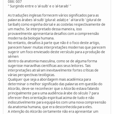
086: 007
" Surgindo entre o 'al-sulb' e o 'al-taraib' "
As traduções inglesas fornecem vários significados para as
palavras árabes 'al-sulb' (plural: aslab) e ' al-tara'ib ' (plural de
taribah) como espinha dorsal e as costelas respectivamente de
um macho. Se interpretado dessa maneira, isso
provavelmente apresentaria desafios com a compreensão
moderna da biologia humana.
No entanto, desafios à parte que não é o foco deste artigo,
parecem haver muitas interpretações modernas que parecem
sugerir um foco enviesado deste versículo para a produção de
sémen
dentro da anatomia masculina, como se de alguma forma
sugerisse maravilhas científicas aos seus leitores. Tais
interpretações atraíram inevitavelmente fortes críticas de
várias perspectivas teológicas.
Qualquer que seja a abordagem mais académica para
determinar o melhor significado das palavras em questão do
Alcorão, deve-se reconhecer que o Alcorão estava falando
principalmente para uma audiência árabe do século 7 para
oferecer-lhes orientação espiritual acima de tudo e não
indiscutivelmente para equipá-los com uma nova compreensão
da anatomia humana, que era desconhecida para eles.
A intenção do Alcorão certamente não era apresentar um