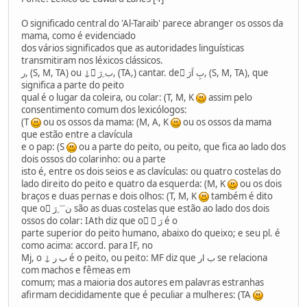
O significado central do 'Al-Taraib' parece abranger os ossos da
mama, como é evidenciado
dos vários significados que as autoridades linguísticas
transmitiram nos léxicos clássicos.
ر, (S, M, TA) ou ↓ ٌب ِرَ, (TA,) cantar. de ُبِ اَرَ, (S, M, TA), que
significa a parte do peito
qual é o lugar da coleira, ou colar: (T, M, K
assim pelo
consentimento comum dos lexicólogos:
(T
ou os ossos da mama: (M, A, K
ou os ossos da mama
que estão entre a clavícula
e o pap: (S
ou a parte do peito, ou peito, que fica ao lado dos
dois ossos do colarinho: ou a parte
isto é, entre os dois seios e as clavículas: ou quatro costelas do
lado direito do peito e quatro da esquerda: (M, K
ou os dois
braços e duas pernas e dois olhos: (T, M, K
também é dito
que o ِن َ َ ِرَ são as duas costelas que estão ao lado dos dois
ossos do colar: IAth diz que o َ ِرَ é o
parte superior do peito humano, abaixo do queixo; e seu pl. é
como acima: accord. para IF, no
Mj, o ↓ ب ر é o peito, ou peito: MF diz que ب ار se relaciona
com machos e fêmeas em
comum; mas a maioria dos autores em palavras estranhas
afirmam decididamente que é peculiar a mulheres: (TA