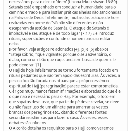
necessários para o direito 'deen' (tibiana lekulli shayin 16:89).
Satanás está empenhado em conduzir a humanidade para o
caminho errado e para instilar práticas alheias não sancionadas
na Palavra de Deus. Infelizmente, muitas das práticas de hoje
realizadas em nome do Islã não são diferentes e não
escaparam da astúcia de Satanás. O ataque de Satanás é
implacável e seu ataque é de todo lugar (7:17) Ele introduz
rituais, superstições e confunde o homem para acreditar
nelas.
(Por favor, veja artigos relacionados [4], [5] e [6] abaixo)
"Esteja sóbrio, fique vigilante; porque o seu adversário, o
diabo, como um leão que ruge, anda em busca de quem ele
pode devorar "[1]
O Hajj de hoje infelizmente se tornou fortemente focado em
rituais pedantes que não têm apoio das escrituras. Às vezes, a
pessoa fica tão focada nos rituais que a própria essência
espiritual do Hajj (peregrinação) parece estar comprometida.
Clérigos muçulmanos fazem afirmações elaboradas do que é e
o que não é necessário para o Hajj. Por exemplo, o foco em
que sapatos deve usar, que parte do pé deve revelar, se deve
ou não fazer uso de um alfinete para amarrar as vestes
brancas dos peregrinos etc., citando diferentes fontes
secundárias islâmicas para fazer o caso. Às vezes, esses
debates são infinitos.
O Alcorão detalha os requisitos para o Hajj, como veremos