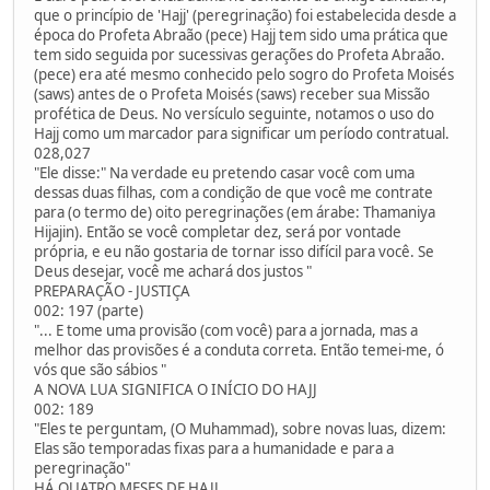
que o princípio de 'Hajj' (peregrinação) foi estabelecida desde a
época do Profeta Abraão (pece) Hajj tem sido uma prática que
tem sido seguida por sucessivas gerações do Profeta Abraão.
(pece) era até mesmo conhecido pelo sogro do Profeta Moisés
(saws) antes de o Profeta Moisés (saws) receber sua Missão
profética de Deus. No versículo seguinte, notamos o uso do
Hajj como um marcador para significar um período contratual.
028,027
"Ele disse:" Na verdade eu pretendo casar você com uma
dessas duas filhas, com a condição de que você me contrate
para (o termo de) oito peregrinações (em árabe: Thamaniya
Hijajin). Então se você completar dez, será por vontade
própria, e eu não gostaria de tornar isso difícil para você. Se
Deus desejar, você me achará dos justos "
PREPARAÇÃO - JUSTIÇA
002: 197 (parte)
"... E tome uma provisão (com você) para a jornada, mas a
melhor das provisões é a conduta correta. Então temei-me, ó
vós que são sábios "
A NOVA LUA SIGNIFICA O INÍCIO DO HAJJ
002: 189
"Eles te perguntam, (O Muhammad), sobre novas luas, dizem:
Elas são temporadas fixas para a humanidade e para a
peregrinação"
HÁ QUATRO MESES DE HAJJ