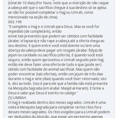
(total de 10 dias) (Por favor, note que a restrição de não raspar
a cabeça até que o sacrifício chegue à sua destino só se aplica
se não for possível completar o Hajj ou Umrah, como
mencionado na seção de cima).
002.196
"E complete o Hajj e o Umrah para Deus. Mas se você for
impedido (de completá-lo), então
envie tais presentes que podem ser obtidos com facilidade
(árabe: is'taysara) e não rape a cabeça até a oferta chega ao
seu destino. E quem entre você está doente ou tem uma
doença da cabeça deve pagar um resgate (árabe: fidya) de
jejum ou caridade ou sacrifício (oferta). E quando você está
seguro, então quem aproveitou o Umrah seguido pelo Hajj
então ele deve fazer uma oferta de tudo o que (pode ser)
obtido com facilidade do animal sacrificial. Mas quem não
poder encontrar (tais ofertas), então um jejum de três dias
durante o Hajj e sete (dias) quando você tiver retornado; isto
é, dez ao todo. Isso é para ele que a familia não está presente
na Mesquita Sagrada (em árabe: Masjid al-Haram). E teme a
Deus e sabe que Deus é estrito no castigo "
(5) UMRAH
O Hajj é realizado dentro dos meses sagrados. Umrah é uma
visita à Mesquita Sagrada para completar certos ritos fora
desses meses sagrados. Os ritos exigidos para a Umrah podem
ser deduzidos do Alcorão, que exige um peregrino apenas