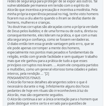
redes de segurança para proteger de se expor aos outros. Tal
vulnerabilidade permanece em tensão com o espírito do
Alcorão que incentiva a precaução e incentiva a modéstia. Pela
minha própria experiência pessoal no Hajj, tenho visto homens
ficarem nus a céu aberto quando o ihram se desfaz diante de
homens, mulheres e crianças.
"As doutrinas corruptas são abraçadas como a própria verdade
de Deus pelos iludidos; e de uma forma ou de outra, direta ou
consequentemente, eles lideram na prática, e que com a mais
alta segurança e confiança, como se fossem verdadeiras.
O diabo então tem essa grande vantagem pelo erro, que se
ele pode apenas corromper a mente dos homens,
especialmente nos pontos mais pesados e fundamentais da
religião, então com grande facilidade e sem qualquer trabalho
mais que ele ganhou para a prática de tudo a que esses
princípios corruptos nos levam. ... Assim ele conquista partidos
e multidões, como um general vitorioso toma cidades e países
inteiros, pela rendição ... "[2]
PENSAMENTOS FINAIS
O Alcorão fornece detalhes abrangentes sobre o que é
necessário durante o Hajj. Infelizmente alguns dos focos
pedantes de hoje em rituais são irreconhecíveis à luz do
Alcorão, mas são cegamente seguidos.
O Alcorão continua a ser a única orientação para o homem que
pode distinguir entre certo e errado para questões de