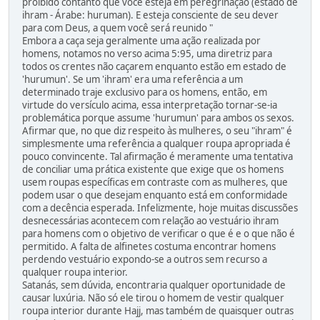
proibido contanto que você esteja em peregrinação (estado de
ihram - Árabe: huruman). E esteja consciente de seu dever
para com Deus, a quem você será reunido "
Embora a caça seja geralmente uma ação realizada por
homens, notamos no verso acima 5:95, uma diretriz para
todos os crentes não caçarem enquanto estão em estado de
'hurumun'. Se um 'ihram' era uma referência a um
determinado traje exclusivo para os homens, então, em
virtude do versículo acima, essa interpretação tornar-se-ia
problemática porque assume 'hurumun' para ambos os sexos.
Afirmar que, no que diz respeito às mulheres, o seu "ihram" é
simplesmente uma referência a qualquer roupa apropriada é
pouco convincente. Tal afirmação é meramente uma tentativa
de conciliar uma prática existente que exige que os homens
usem roupas específicas em contraste com as mulheres, que
podem usar o que desejam enquanto está em conformidade
com a decência esperada. Infelizmente, hoje muitas discussões
desnecessárias acontecem com relação ao vestuário ihram
para homens com o objetivo de verificar o que é e o que não é
permitido. A falta de alfinetes costuma encontrar homens
perdendo vestuário expondo-se a outros sem recurso a
qualquer roupa interior.
Satanás, sem dúvida, encontraria qualquer oportunidade de
causar luxúria. Não só ele tirou o homem de vestir qualquer
roupa interior durante Hajj, mas também de quaisquer outras