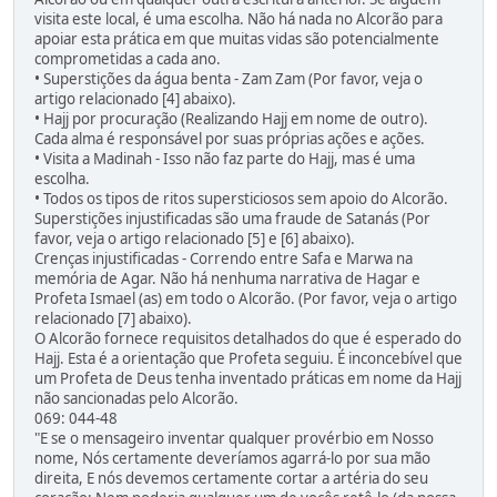
visita este local, é uma escolha. Não há nada no Alcorão para
apoiar esta prática em que muitas vidas são potencialmente
comprometidas a cada ano.
• Superstições da água benta - Zam Zam (Por favor, veja o
artigo relacionado [4] abaixo).
• Hajj por procuração (Realizando Hajj em nome de outro).
Cada alma é responsável por suas próprias ações e ações.
• Visita a Madinah - Isso não faz parte do Hajj, mas é uma
escolha.
• Todos os tipos de ritos supersticiosos sem apoio do Alcorão.
Superstições injustificadas são uma fraude de Satanás (Por
favor, veja o artigo relacionado [5] e [6] abaixo).
Crenças injustificadas - Correndo entre Safa e Marwa na
memória de Agar. Não há nenhuma narrativa de Hagar e
Profeta Ismael (as) em todo o Alcorão. (Por favor, veja o artigo
relacionado [7] abaixo).
O Alcorão fornece requisitos detalhados do que é esperado do
Hajj. Esta é a orientação que Profeta seguiu. É inconcebível que
um Profeta de Deus tenha inventado práticas em nome da Hajj
não sancionadas pelo Alcorão.
069: 044-48
"E se o mensageiro inventar qualquer provérbio em Nosso
nome, Nós certamente deveríamos agarrá-lo por sua mão
direita, E nós devemos certamente cortar a artéria do seu