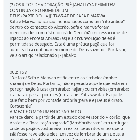
(2) OS RITOS DE ADORAÇÃO PRÉ-JAHALIYYA PERMITEM
CONTINUAR NO NOME DE UM
DEUS (PARTE DO HAJJ) TAWAAF DE SAFA E MARWA
Safa e Marwa nunca são mencionados como um "rito antigo"
dentro do contexto do Alcorão. Safa e Marwa foram
mencionados como 'símbolos' de Deus (não necessariamente
ligados ao Profeta Abraão (as) e a circunvolução deles é
permitida se desejado. Esta é uma prática pagã que foi
autorizada a continuar em nome de Deus sozinho. (Por favor,
veja o artigo relacionado [7] abaixo)
002: 158
"De fato! Safa e Marwah estão entre os símbolos (árabe:
sha'airi) de Deus. Portanto, não é pecado aquele que está em
peregrinação à Casa (em árabe: hajjan) ou em visita (em árabe:
i'tamara), passar por eles (em árabe: Yattawwafa). E aquele
que faz o bem por vontade própria (para ele) Deus é grato,
Consciente"
ARAFAT E O MONUMENTO SAGRADO
Parece claro, a partir de um estudo dos versos do Alcorão, que
Arafat e a "localização sagrada" (Mash'arilharami) era um lugar
onde os pagãos costumavam realizar seus ritos antes que o
Islã fosse revelado a eles. Em vez de lembrar de um Deus, a
verdadeira lembrança de um só Deus e seu propósito era