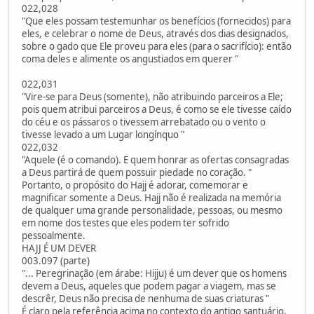
022,028
"Que eles possam testemunhar os benefícios (fornecidos) para
eles, e celebrar o nome de Deus, através dos dias designados,
sobre o gado que Ele proveu para eles (para o sacrifício): então
coma deles e alimente os angustiados em querer "
022,031
"Vire-se para Deus (somente), não atribuindo parceiros a Ele;
pois quem atribui parceiros a Deus, é como se ele tivesse caído
do céu e os pássaros o tivessem arrebatado ou o vento o
tivesse levado a um Lugar longínquo "
022,032
"Aquele (é o comando). E quem honrar as ofertas consagradas
a Deus partirá de quem possuir piedade no coração. "
Portanto, o propósito do Hajj é adorar, comemorar e
magnificar somente a Deus. Hajj não é realizada na memória
de qualquer uma grande personalidade, pessoas, ou mesmo
em nome dos testes que eles podem ter sofrido
pessoalmente.
HAJJ É UM DEVER
003.097 (parte)
"... Peregrinação (em árabe: Hijju) é um dever que os homens
devem a Deus, aqueles que podem pagar a viagem, mas se
descrêr, Deus não precisa de nenhuma de suas criaturas "
É claro pela referência acima no contexto do antigo santuário,