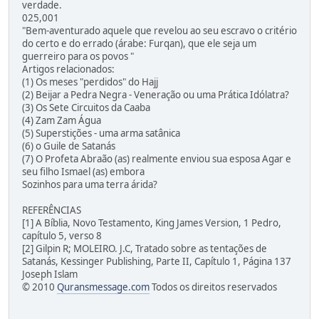
verdade.
025,001
"Bem-aventurado aquele que revelou ao seu escravo o critério
do certo e do errado (árabe: Furqan), que ele seja um
guerreiro para os povos "
Artigos relacionados:
(1) Os meses "perdidos" do Hajj
(2) Beijar a Pedra Negra - Veneração ou uma Prática Idólatra?
(3) Os Sete Circuitos da Caaba
(4) Zam Zam Água
(5) Superstições - uma arma satânica
(6) o Guile de Satanás
(7) O Profeta Abraão (as) realmente enviou sua esposa Agar e
seu filho Ismael (as) embora
Sozinhos para uma terra árida?
REFERÊNCIAS
[1] A Bíblia, Novo Testamento, King James Version, 1 Pedro,
capítulo 5, verso 8
[2] Gilpin R; MOLEIRO. J.C, Tratado sobre as tentações de
Satanás, Kessinger Publishing, Parte II, Capítulo 1, Página 137
Joseph Islam
© 2010
Quransmessage.com
Todos os direitos reservados