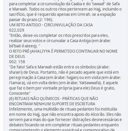
para completar a circunvolução da Caaba e do 'tawaaf' de Safa
e Marwah. Todos os outros ritos pertencem ao Hajj, incluindo o
sacrifício, que é requerido apenas em Umrah. se a expiação
passar do prazo (2: 196).
UM RITO ANTIGO - CIRCUNVULAÇÃO DA CASA
022,029
"Então, deixe-os completar os ritos prescritos para eles,
realizar seus votos e circunvalar a Casa Antiga (em árabe:
bil'bait-il-ateeq). "
O RITO PRÉ-JAHALIYYA É PERMITIDO CONTINUAR NO NOME
DE DEUS
002: 158
"De fato! Safa e Marwah estão entre os símbolos (árabe:
sha'airi) de Deus. Portanto, não é pecado aquele que está em
peregrinação à Casa (em árabe: hajjan) ou em visita (em árabe:
i'tamara), vá em volta deles (em árabe: Yattawwafa). E aquele
que faz o bem por vontade própria (para ele) Deus é grato,
Consciente"
(6) RITUAIS NÃO QUÍMICOS - PRÁTICAS QUE NÃO
ENCONTRAM NENHUM SUPORTE DE ESCRITURA
Infelizmente, uma multidão de rituais pedantes foi instituída
em nome do Hajj, que não encontra apoio do Alcorão. Eles não
servem para mais do que fornecer distrações desnecessárias e
debates focando-se em completar rituais pedantes enquanto
comprometendo o elemento espiritual e comemorativo de