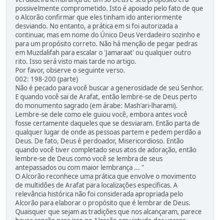
possivelmente comprometido. Isto é apoiado pelo fato de que
o Alcorão confirmar que eles tinham ido anteriormente
desviando. No entanto, a prática em si foi autorizada a
continuar, mas em nome do Único Deus Verdadeiro sozinho e
para um propósito correto. Não há menção de pegar pedras
em Muzdalifah para escalar o 'Jamaraat' ou qualquer outro
rito. Isso será visto mais tarde no artigo.
Por favor, observe o seguinte verso.
002: 198-200 (parte)
Não é pecado para você buscar a generosidade de seu Senhor.
E quando você sai de Arafat, então lembre-se de Deus perto
do monumento sagrado (em árabe: Mash'ari-lharami).
Lembre-se dele como ele guiou você, embora antes você
fosse certamente daqueles que se desviaram. Então parta de
qualquer lugar de onde as pessoas partem e pedem perdão a
Deus. De fato, Deus é perdoador, Misericordioso. Então
quando você tiver completado seus atos de adoração, então
lembre-se de Deus como você se lembra de seus
antepassados ou com maior lembrança ... "
O Alcorão reconhece uma prática que envolve o movimento
de multidões de Arafat para localizações especificas. A
relevância histórica não foi considerada apropriada pelo
Alcorão para elaborar o propósito que é lembrar de Deus.
Quaisquer que sejam as tradições que nos alcançaram, parece