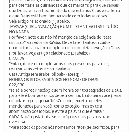
para ofertas e as guirlandas que os marcam: para que saibais
que Deus tem conhecimento do que está nos Céus e na Terra
e que Deus está bem familiarizado com todas as coisas "
Veja artigo relacionado [1] abaixo.
TAWAAF (CIRCUNVALAÇÃO) É UM RITO ANTIGO INSTITUÍDO
NO KA'ABA
Por favor, note que não há menção da exigência de "sete
circuitos" ao redor da Ka'aba. Deve fazer tantos circuitos
quanto for capaz em completo com completa devoção a Deus.
(Por favor, veja artigo relacionado [3] abaixo).
022,029
"Então, deixe-os completar os ritos prescritos para eles,
realizar seus votos e circunvalar a
Casa Antiga (em árabe: bil'bait-il-ateeq). "
HONRA OS RITOS SAGRADOS NO NOME DE DEUS
022,030
"Tal (é a peregrinação): quem honra os ritos sagrados de Deus,
para ele é bom aos olhos de seu senhor. Lícito para você (para
comida em peregrinação) são gado, exceto aqueles
mencionados para você (como exceção: mas evite a
abominação dos ídolos, e evite a palavra que é falsa "
CADA Nação justa tinha seus próprios ritos para realizar
022: 034
"Para todos os povos nós nomeamos ritos (de sacrifício), para