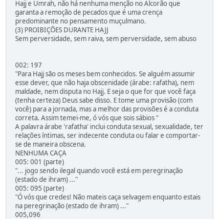
Hajj e Umrah, não há nenhuma menção no Alcorão que
garanta a remoção de pecados que é uma crença
predominante no pensamento muçulmano.
(3) PROIBIÇÕES DURANTE HAJJ
Sem perversidade, sem raiva, sem perversidade, sem abuso
002: 197
"Para Hajj são os meses bem conhecidos. Se alguém assumir
esse dever, que não haja obscenidade (árabe: rafatha), nem
maldade, nem disputa no Hajj. E seja o que for que você faça
(tenha certeza) Deus sabe disso. E tome uma provisão (com
você) para a jornada, mas a melhor das provisões é a conduta
correta. Assim temei-me, ó vós que sois sábios "
A palavra árabe 'rafatha' inclui conduta sexual, sexualidade, ter
relações íntimas, ser indecente conduta ou falar e comportar-
se de maneira obscena.
NENHUMA CAÇA
005: 001 (parte)
"... jogo sendo ilegal quando você está em peregrinação
(estado de ihram) ..."
005: 095 (parte)
"Ó vós que credes! Não mateis caça selvagem enquanto estais
na peregrinação (estado de ihram) ..."
005,096