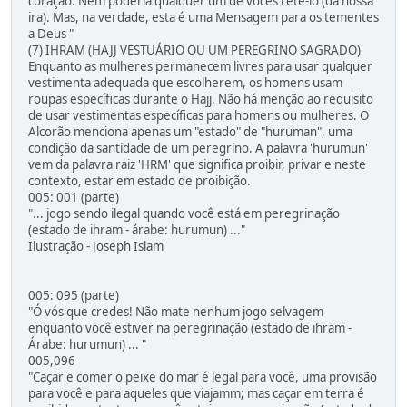
coração: Nem poderia qualquer um de vocês retê-lo (da nossa
ira). Mas, na verdade, esta é uma Mensagem para os tementes
a Deus "
(7) IHRAM (HAJJ VESTUÁRIO OU UM PEREGRINO SAGRADO)
Enquanto as mulheres permanecem livres para usar qualquer
vestimenta adequada que escolherem, os homens usam
roupas específicas durante o Hajj. Não há menção ao requisito
de usar vestimentas específicas para homens ou mulheres. O
Alcorão menciona apenas um "estado" de "huruman", uma
condição da santidade de um peregrino. A palavra 'hurumun'
vem da palavra raiz 'HRM' que significa proibir, privar e neste
contexto, estar em estado de proibição.
005: 001 (parte)
"... jogo sendo ilegal quando você está em peregrinação
(estado de ihram - árabe: hurumun) ..."
Ilustração - Joseph Islam
005: 095 (parte)
"Ó vós que credes! Não mate nenhum jogo selvagem
enquanto você estiver na peregrinação (estado de ihram -
Árabe: hurumun) ... "
005,096
"Caçar e comer o peixe do mar é legal para você, uma provisão
para você e para aqueles que viajamm; mas caçar em terra é