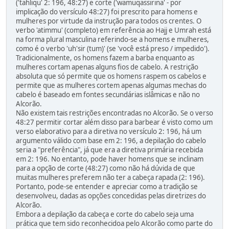
('tahliqu' 2: 196, 48:27) e corte ('wamuqassirina' - por
implicação do versículo 48:27) foi prescrito para homens e
mulheres por virtude da instrução para todos os crentes. O
verbo 'atimmu' (completo) em referência ao Hajj e Umrah está
na forma plural masculina referindo-se a homens e mulheres,
como é o verbo 'uh'sir (tum)' (se 'você está preso / impedido').
Tradicionalmente, os homens fazem a barba enquanto as
mulheres cortam apenas alguns fios de cabelo. A restrição
absoluta que só permite que os homens raspem os cabelos e
permite que as mulheres cortem apenas algumas mechas do
cabelo é baseado em fontes secundárias islâmicas e não no
Alcorão.
Não existem tais restrições encontradas no Alcorão. Se o verso
48:27 permitir cortar além disso para barbear é visto como um
verso elaborativo para a diretiva no versículo 2: 196, há um
argumento válido com base em 2: 196, a depilação do cabelo
seria a "preferência", já que era a diretiva primária recebida
em 2: 196. No entanto, pode haver homens que se inclinam
para a opção de corte (48:27) como não há dúvida de que
muitas mulheres preferem não ter a cabeça rapada (2: 196).
Portanto, pode-se entender e apreciar como a tradição se
desenvolveu, dadas as opções concedidas pelas diretrizes do
Alcorão.
Embora a depilação da cabeça e corte do cabelo seja uma
prática que tem sido reconhecidoa pelo Alcorão como parte do