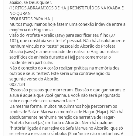
abaixo, se Deus quiser.
(1) RITOS ABRAAMICOS DE HAJJ REINSTITUÍDOS NA KAABA E
NO QURAN
REQUISITOS PARA HAJJ
Muitos muçulmanos hoje fazem uma conexão indevida entre a
exigência do Hajj com a
visão do Profeta Abraão (saw) para sacrificar seu filho (37:
102), que constituía seu 'teste' pessoal. Não há absolutamente
nenhum vínculo no "teste" pessoal do Alcorão do Profeta
Abraão (saws) e a necessidade de realizar o Hajj, ou realizar
sacrifícios de animais durante a Hajj para comemorar o
incidente em particular.
Não é conceito do Alcorão realizar práticas na memória dos
outros e seus 'testes'. Este seria uma contravenção do
seguinte verso do Alcorão.
002.134
"Essas são pessoas que morreram. Elas são o que ganharam, e
a sua é aquela que você ganha. E você não será perguntado
sobre o que eles costumavam fazer "
Da mesma forma, muitos muçulmanos hoje percorrem os
limites de Safa e Marwa na memória de Hagar (Hajar). Não há
absolutamente nenhuma menção da narrativa de Hagar-
Profeta Ismael (as) em todo o Alcorão. Nem há qualquer
"história" ligada à narrativa de Safa Marwa no Alcorão, que só
se refere a eles como símbolos (Shar'airi) e não montanhas. A