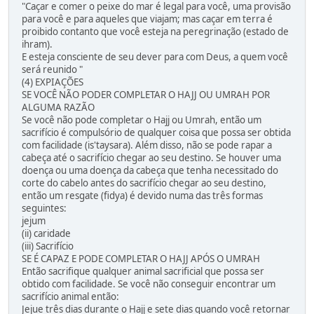
"Caçar e comer o peixe do mar é legal para você, uma provisão
para você e para aqueles que viajam; mas caçar em terra é
proibido contanto que você esteja na peregrinação (estado de
ihram).
E esteja consciente de seu dever para com Deus, a quem você
será reunido "
(4) EXPIAÇÕES
SE VOCÊ NÃO PODER COMPLETAR O HAJJ OU UMRAH POR
ALGUMA RAZÃO
Se você não pode completar o Hajj ou Umrah, então um
sacrifício é compulsório de qualquer coisa que possa ser obtida
com facilidade (is'taysara). Além disso, não se pode rapar a
cabeça até o sacrifício chegar ao seu destino. Se houver uma
doença ou uma doença da cabeça que tenha necessitado do
corte do cabelo antes do sacrifício chegar ao seu destino,
então um resgate (fidya) é devido numa das três formas
seguintes:
jejum
(ii) caridade
(iii) Sacrifício
SE É CAPAZ E PODE COMPLETAR O HAJJ APÓS O UMRAH
Então sacrifique qualquer animal sacrificial que possa ser
obtido com facilidade. Se você não conseguir encontrar um
sacrifício animal então:
Jejue três dias durante o Hajj e sete dias quando você retornar