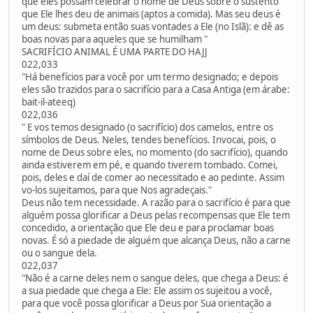
que eles possam celebrar o nome de Deus sobre o sustento
que Ele lhes deu de animais (aptos a comida). Mas seu deus é
um deus: submeta então suas vontades a Ele (no Islã): e dê as
boas novas para aqueles que se humilham "
SACRIFÍCIO ANIMAL É UMA PARTE DO HAJJ
022,033
"Há benefícios para você por um termo designado; e depois
eles são trazidos para o sacrifício para a Casa Antiga (em árabe:
bait-il-ateeq)
022,036
" E vos temos designado (o sacrifício) dos camelos, entre os
símbolos de Deus. Neles, tendes benefícios. Invocai, pois, o
nome de Deus sobre eles, no momento (do sacrifício), quando
ainda estiverem em pé, e quando tiverem tombado. Comei,
pois, deles e daí de comer ao necessitado e ao pedinte. Assim
vo-los sujeitamos, para que Nos agradeçais."
Deus não tem necessidade. A razão para o sacrifício é para que
alguém possa glorificar a Deus pelas recompensas que Ele tem
concedido, a orientação que Ele deu e para proclamar boas
novas. É só a piedade de alguém que alcança Deus, não a carne
ou o sangue dela.
022,037
"Não é a carne deles nem o sangue deles, que chega a Deus: é
a sua piedade que chega a Ele: Ele assim os sujeitou a você,
para que você possa glorificar a Deus por Sua orientação a