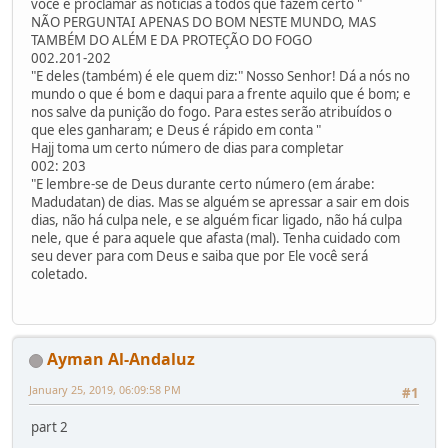
você e proclamar as notícias a todos que fazem certo "
NÃO PERGUNTAI APENAS DO BOM NESTE MUNDO, MAS
TAMBÉM DO ALÉM E DA PROTEÇÃO DO FOGO
002.201-202
"E deles (também) é ele quem diz:" Nosso Senhor! Dá a nós no
mundo o que é bom e daqui para a frente aquilo que é bom; e
nos salve da punição do fogo. Para estes serão atribuídos o
que eles ganharam; e Deus é rápido em conta "
Hajj toma um certo número de dias para completar
002: 203
"E lembre-se de Deus durante certo número (em árabe:
Madudatan) de dias. Mas se alguém se apressar a sair em dois
dias, não há culpa nele, e se alguém ficar ligado, não há culpa
nele, que é para aquele que afasta (mal). Tenha cuidado com
seu dever para com Deus e saiba que por Ele você será
coletado.
Ayman Al-Andaluz
January 25, 2019, 06:09:58 PM
#1
part 2