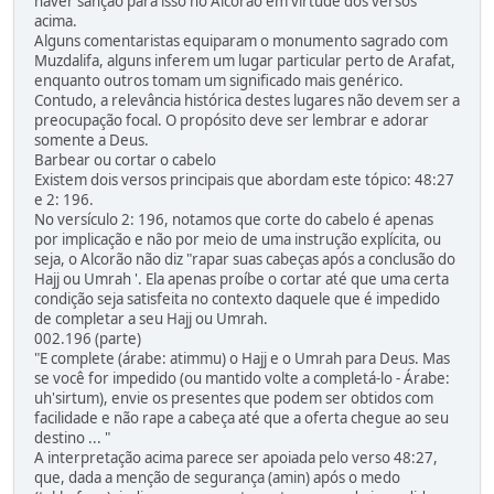
haver sanção para isso no Alcorão em virtude dos versos
acima.
Alguns comentaristas equiparam o monumento sagrado com
Muzdalifa, alguns inferem um lugar particular perto de Arafat,
enquanto outros tomam um significado mais genérico.
Contudo, a relevância histórica destes lugares não devem ser a
preocupação focal. O propósito deve ser lembrar e adorar
somente a Deus.
Barbear ou cortar o cabelo
Existem dois versos principais que abordam este tópico: 48:27
e 2: 196.
No versículo 2: 196, notamos que corte do cabelo é apenas
por implicação e não por meio de uma instrução explícita, ou
seja, o Alcorão não diz "rapar suas cabeças após a conclusão do
Hajj ou Umrah '. Ela apenas proíbe o cortar até que uma certa
condição seja satisfeita no contexto daquele que é impedido
de completar a seu Hajj ou Umrah.
002.196 (parte)
"E complete (árabe: atimmu) o Hajj e o Umrah para Deus. Mas
se você for impedido (ou mantido volte a completá-lo - Árabe:
uh'sirtum), envie os presentes que podem ser obtidos com
facilidade e não rape a cabeça até que a oferta chegue ao seu
destino ... "
A interpretação acima parece ser apoiada pelo verso 48:27,
que, dada a menção de segurança (amin) após o medo