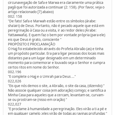
circunavegação de Safa e Marwa era claramente uma prática
pagã que foi autorizada a continuar (2: 158). (Por favor, veja o
artigo relacionado [7] abaixo)
002: 158
"De fato! Safa e Marwah estão entre os símbolos (árabe:
sha'airi) de Deus. Portanto, não é pecado aquele que está em
peregrinação à Casa ou a visita, ir ao redor deles (Árabe:
Yattawwafa). E quem faz o bem por vontade própria (para ele)
eis que Deus é grato, consciente "
PROPÓSITO E PROCLAMAÇÃO
O Hajj foi estabelecido através do Profeta Abraão (as) e tinha
um propósito particular. Era para ligar pessoas dos locais mais
distantes para um lugar designado em um determinado
momento para comemorar e louvado seja o Senhor e cumpra
certos ritos em nome do Senhor.
002.196
"E complete o Hajj e o Umrah para Deus ..."
022,026
"Eis que nós demos o site, a Abraão, o site da casa, (dizendo):"
Não associe qualquer coisa (em adoração) comigo; e santifica a
Minha Casa para aqueles que a cercam, levantam-se, curvam-
se ou prostram-se (nisso em oração) "
022,027
"E proclame à humanidade a peregrinação. Eles virão a ti a pé e
em qualquer camelo ;eles virão de todas as ravinas profundas "