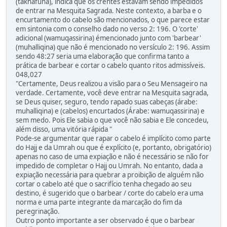
(takhafuna), indica que os crentes estavam sendo impedidos
de entrar na Mesquita Sagrada. Neste contexto, a barba e o
encurtamento do cabelo são mencionados, o que parece estar
em sintonia com o conselho dado no verso 2: 196. O 'corte'
adicional (wamuqassirina) émencionado junto com 'barbear'
(muhalliqina) que não é mencionado no versículo 2: 196. Assim
sendo 48:27 seria uma elaboração que confirma tanto a
prática de barbear e cortar o cabelo quanto ritos admissíveis.
048,027
"Certamente, Deus realizou a visão para o Seu Mensageiro na
verdade. Certamente, você deve entrar na Mesquita sagrada,
se Deus quiser, seguro, tendo rapado suas cabeças (árabe:
muhalliqina) e (cabelos) encurtados (Árabe: wamuqassirina) e
sem medo. Pois Ele sabia o que você não sabia e Ele concedeu,
além disso, uma vitória rápida "
Pode-se argumentar que rapar o cabelo é implícito como parte
do Hajj e da Umrah ou que é explícito (e, portanto, obrigatório)
apenas no caso de uma expiação e não é necessário se não for
impedido de completar o Hajj ou Umrah. No entanto, dada a
expiação necessária para quebrar a proibição de alguém não
cortar o cabelo até que o sacrifício tenha chegado ao seu
destino, é sugerido que o barbear / corte do cabelo era uma
norma e uma parte integrante da marcação do fim da
peregrinação.
Outro ponto importante a ser observado é que o barbear