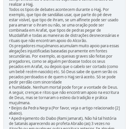
realizar a Hajj.
Todos os tipos de debates acontecem durante o Hajj. Por
exemplo, que tipo de sandálias usar, que parte do pé deve
estar visível, que tipo de ihram, se um alfinete pode ser usado
para amarrar o ihram ou não, se uma oração pode ser
combinada em Arafat, que tipos de pedras pegar de
Muzdalifah e todas as maneiras de distrações desnecessárias e
rituais que não encontram apoio do Alcorão.
Os pregadores muçulmanos acumulam muito apoio para essas
alegações injustificadas baseadas puramente em fontes
secundárias. Por exemplo, as queixas graves são feitas por
pregadores, como se alguém perdoasse todos os seus
pecados em Arafat, ou depois que o cabelo ser cortado (como
um bebê recém-nascido) etc. Só Deus sabe de quem serão os
pecados perdoados e de quem o Hajj será aceito. Só se pode
pedir perdão com sinceridade
e humildade. Nenhum mortal pode forçar a vontade de Deus.
A seguir, crenças e ritos que não encontram apoio na escritura
de Deus, mas se tornaram o esteio da tradição e prática
muçulmana.
• Beijos da Pedra Negra (Por favor, veja o artigo relacionado [2]
abaixo).
• Apedrejamento do Diabo (Rami Jamarat). Não há tal história
de Satanás aparecendo ao profeta Abraão (as) 3 vezes no
Alcorão ou em qualquer outra escritura anterior. Se alguém