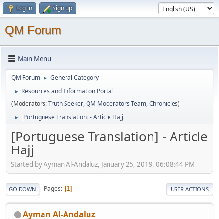
Log in
Sign up
QM Forum
Main Menu
QM Forum
General Category
►
Resources and Information Portal
►
(Moderators:
Truth Seeker
,
QM Moderators Team
,
Chronicles
)
[Portuguese Translation] - Article Hajj
►
[Portuguese Translation] - Article
Hajj
Started by Ayman Al-Andaluz, January 25, 2019, 06:08:44 PM
Pages
1
GO DOWN
USER ACTIONS
Ayman Al-Andaluz