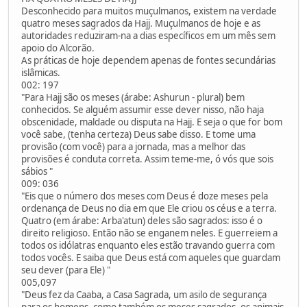
Desconhecido para muitos muçulmanos, existem na verdade
quatro meses sagrados da Hajj. Muçulmanos de hoje e as
autoridades reduziram-na a dias específicos em um mês sem
apoio do Alcorão.
As práticas de hoje dependem apenas de fontes secundárias
islâmicas.
002: 197
"Para Hajj são os meses (árabe: Ashurun - plural) bem
conhecidos. Se alguém assumir esse dever nisso, não haja
obscenidade, maldade ou disputa na Hajj. E seja o que for bom
você sabe, (tenha certeza) Deus sabe disso. E tome uma
provisão (com você) para a jornada, mas a melhor das
provisões é conduta correta. Assim teme-me, ó vós que sois
sábios "
009: 036
"Eis que o número dos meses com Deus é doze meses pela
ordenança de Deus no dia em que Ele criou os céus e a terra.
Quatro (em árabe: Arba'atun) deles são sagrados: isso é o
direito religioso. Então não se enganem neles. E guerreiem a
todos os idólatras enquanto eles estão travando guerra com
todos vocês. E saiba que Deus está com aqueles que guardam
seu dever (para Ele) "
005,097
"Deus fez da Caaba, a Casa Sagrada, um asilo de segurança
para os homens, como também os meses sagrados, os animais