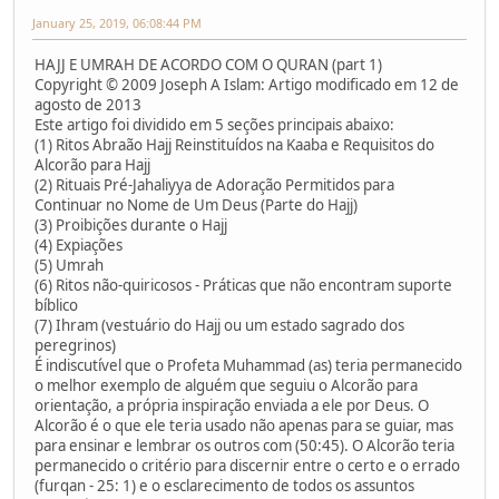
January 25, 2019, 06:08:44 PM
HAJJ E UMRAH DE ACORDO COM O QURAN (part 1)
Copyright © 2009 Joseph A Islam: Artigo modificado em 12 de
agosto de 2013
Este artigo foi dividido em 5 seções principais abaixo:
(1) Ritos Abraão Hajj Reinstituídos na Kaaba e Requisitos do
Alcorão para Hajj
(2) Rituais Pré-Jahaliyya de Adoração Permitidos para
Continuar no Nome de Um Deus (Parte do Hajj)
(3) Proibições durante o Hajj
(4) Expiações
(5) Umrah
(6) Ritos não-quiricosos - Práticas que não encontram suporte
bíblico
(7) Ihram (vestuário do Hajj ou um estado sagrado dos
peregrinos)
É indiscutível que o Profeta Muhammad (as) teria permanecido
o melhor exemplo de alguém que seguiu o Alcorão para
orientação, a própria inspiração enviada a ele por Deus. O
Alcorão é o que ele teria usado não apenas para se guiar, mas
para ensinar e lembrar os outros com (50:45). O Alcorão teria
permanecido o critério para discernir entre o certo e o errado
(furqan - 25: 1) e o esclarecimento de todos os assuntos