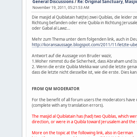
General Discussions
/
Re: Original Sanctuary, Masj
November 19, 2011, 05:21:53 AM
Die masjid al Quiblatain hat(te) zwei Quiblas, die leid
Richtung befanden oder eine Quibla in Richtung Jerusa
oder Gabal al Lawz...
Mehr zum Thema unter dem folgenden link, auch in De
http://koransaussage.blogspot.com/2011/11/letzte-ube
Antwort auf die Aussage von Bruder wazir,
1.Woher nimmst du die Sicherheit, dass Abraham und Is
2. Wenn die erste Quibla Mekka war und die letzte genaus
dass die letzte nicht diesselbe ist, wie die erste. Dies k
FROM QM MODERATOR
For the benefit of all forum users the moderators have 
(complete with any translation errors).
The masjid al Quiblatain has (had) two Quiblas, which we
direction, or were in a Quibla toward Jerusalem and the
More on the topic at the following link, also in German