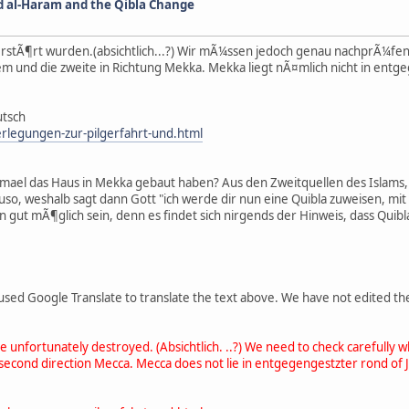
id al-Haram and the Qibla Change
er zerstÃ¶rt wurden.(absichtlich...?) Wir mÃ¼ssen jedoch genau nachprÃ¼fe
lem und die zweite in Richtung Mekka. Mekka liegt nÃ¤mlich nicht in ent
utsch
rlegungen-zur-pilgerfahrt-und.html
mael das Haus in Mekka gebaut haben? Aus den Zweitquellen des Islams,
o, weshalb sagt dann Gott "ich werde dir nun eine Quibla zuweisen, mit der
ann gut mÃ¶glich sein, denn es findet sich nirgends der Hinweis, dass Quibl
used Google Translate to translate the text above. We have not edited the
re unfortunately destroyed. (Absichtlich. ..?) We need to check carefully
 second direction Mecca. Mecca does not lie in entgegengestzter rond of J