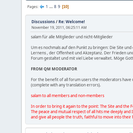
1
...
8
9
Pages
10
Discussions
/
Re: Welcome!
November 19, 2011, 06:25:11 AM
salam für alle Mitglieder und nicht-Mitglieder
Um es nochmals auf den Punkt zu bringen: Die Site und 
Lernens , der Offenheit und Akzeptanz. Der Frieden und 
Forum gestaltet und mit viel Liebe verwaltet. Möge Got
FROM QM MODERATOR
For the benefit of all forum users the moderators have 
(complete with any translation errors).
salam to all members and non-members
In order to bring it again to the point: The Site and the
The peace and mutual respect of all hits me deeply and I
and give all people the truth, faithful to move into their