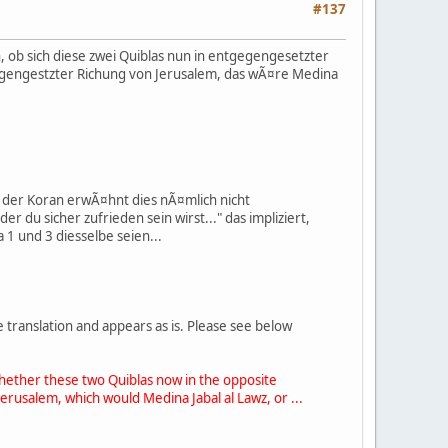
#137
n, ob sich diese zwei Quiblas nun in entgegengesetzter
gegengestzter Richung von Jerusalem, das wÃ¤re Medina
 der Koran erwÃ¤hnt dies nÃ¤mlich nicht
 du sicher zufrieden sein wirst..." das impliziert,
a 1 und 3 diesselbe seien...
 translation and appears as is. Please see below
 whether these two Quiblas now in the opposite
erusalem, which would Medina Jabal al Lawz, or ...