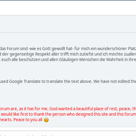
das Forum sind -wie es Gott gewollt hat- für mich ein wunderschöner Plat
der gegenseitige Respekt aller trifft mich zutiefst und ich möchte zuall
t euch alle beschützen und allen Gläubigen Menschen die Wahrheit in ihre
used Google Translate to translate the text above. We have not edited the
 Forum are, as it has for me, God wanted a beautiful place of rest, peace,
 would like first to thank the person who designed this site and this for
 hearts. Peace to you all