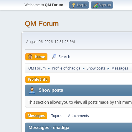
Welcome to
QM Forum
.
Log in
Sign up
QM Forum
August 06, 2026, 12:51:25 PM
Home
Search
QM Forum
Profile of chadiga
Show posts
Messages
►
►
►
Profile Info
Show posts
This section allows you to view all posts made by this me
Messages
Topics
Attachments
Messages - chadiga